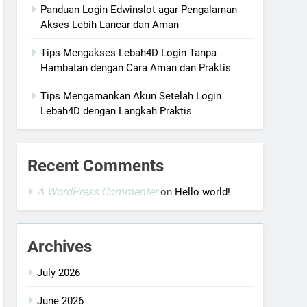
Panduan Login Edwinslot agar Pengalaman
Akses Lebih Lancar dan Aman
Tips Mengakses Lebah4D Login Tanpa
Hambatan dengan Cara Aman dan Praktis
Tips Mengamankan Akun Setelah Login
Lebah4D dengan Langkah Praktis
Recent Comments
A WordPress Commenter
on
Hello world!
Archives
July 2026
June 2026