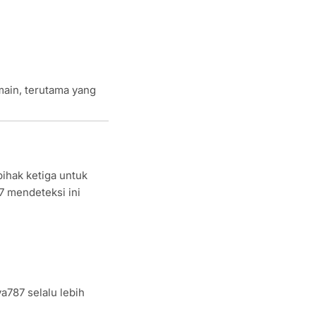
main, terutama yang
ihak ketiga untuk
7 mendeteksi ini
a787 selalu lebih