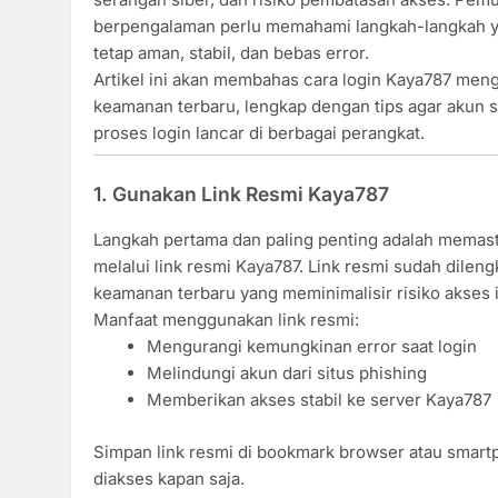
berpengalaman perlu memahami langkah-langkah ya
tetap aman, stabil, dan bebas error.
Artikel ini akan membahas cara login Kaya787 men
keamanan terbaru, lengkap dengan tips agar akun se
proses login lancar di berbagai perangkat.
1. Gunakan Link Resmi Kaya787
Langkah pertama dan paling penting adalah memast
melalui link resmi Kaya787. Link resmi sudah dileng
keamanan terbaru yang meminimalisir risiko akses i
Manfaat menggunakan link resmi:
Mengurangi kemungkinan error saat login
Melindungi akun dari situs phishing
Memberikan akses stabil ke server Kaya787
Simpan link resmi di bookmark browser atau smar
diakses kapan saja.