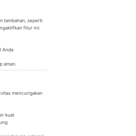
n tambahan, seperti
gaktifkan fitur ini:
l Anda
ap aman.
tivitas mencurigakan
er kuat
sung