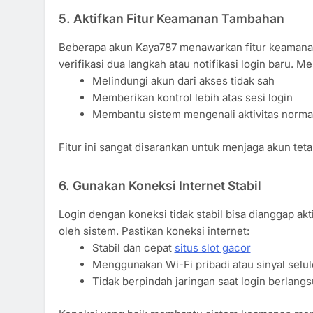
5. Aktifkan Fitur Keamanan Tambahan
Beberapa akun Kaya787 menawarkan fitur keamana
verifikasi dua langkah atau notifikasi login baru. Men
Melindungi akun dari akses tidak sah
Memberikan kontrol lebih atas sesi login
Membantu sistem mengenali aktivitas norma
Fitur ini sangat disarankan untuk menjaga akun tet
6. Gunakan Koneksi Internet Stabil
Login dengan koneksi tidak stabil bisa dianggap ak
oleh sistem. Pastikan koneksi internet:
Stabil dan cepat
situs slot gacor
Menggunakan Wi-Fi pribadi atau sinyal selul
Tidak berpindah jaringan saat login berlang