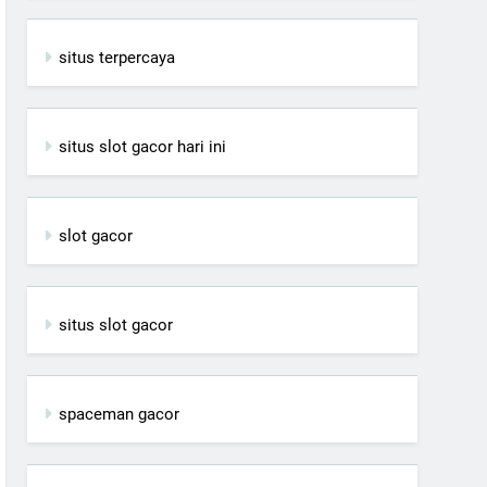
situs terpercaya
situs slot gacor hari ini
slot gacor
situs slot gacor
spaceman gacor