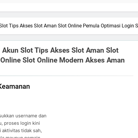
t Tips Akses Slot Aman Slot Online Pemula Optimasi Login S
kun Slot Tips Akses Slot Aman Slot
 Online Slot Online Modern Akses Aman
 Keamanan
asukkan username dan
 proses login kini
aktivitas tidak sah,
mula maupun pemain