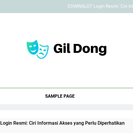
EDWINSLOT Login Resmi: Ciri In
Panduan Login Edwinslot agar Pen
Tips Mengakses Lebah4D Login Tanpa Ha
Tips Menghindari Halaman 
EDWINSLOT Login Resmi: Ciri In
Panduan Login Edwinslot agar Pen
 Dong
nformasi Menarik Dan Hiburan Terbaru Di Gil Dong. Sumber Ber
Tips Mengakses Lebah4D Login Tanpa Ha
SAMPLE PAGE
Ciri Informasi Akses yang Perlu Diperhatikan
Panduan 
2 Months A