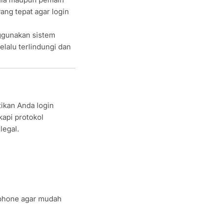
ng tepat agar login
ggunakan sistem
lalu terlindungi dan
ikan Anda login
kapi protokol
legal.
tphone agar mudah