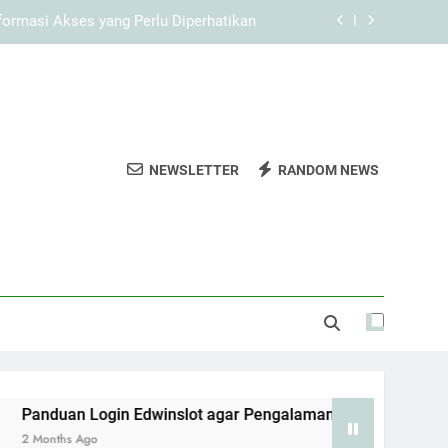
formasi Akses yang Perlu Diperhatikan
galaman Akses Lebih Lancar dan Aman
mbatan dengan Cara Aman dan Praktis
Palsu yang Mengatasnamakan TIARA4D
NEWSLETTER
RANDOM NEWS
formasi Akses yang Perlu Diperhatikan
galaman Akses Lebih Lancar dan Aman
ita Untuk Anda.
mbatan dengan Cara Aman dan Praktis
Login Edwinslot agar Pengalaman Akses Lebih Lancar dan A
go