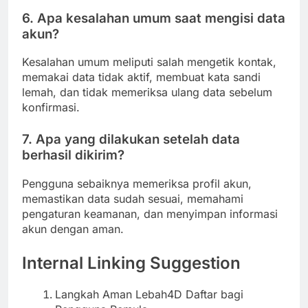
6. Apa kesalahan umum saat mengisi data
akun?
Kesalahan umum meliputi salah mengetik kontak,
memakai data tidak aktif, membuat kata sandi
lemah, dan tidak memeriksa ulang data sebelum
konfirmasi.
7. Apa yang dilakukan setelah data
berhasil dikirim?
Pengguna sebaiknya memeriksa profil akun,
memastikan data sudah sesuai, memahami
pengaturan keamanan, dan menyimpan informasi
akun dengan aman.
Internal Linking Suggestion
Langkah Aman Lebah4D Daftar bagi