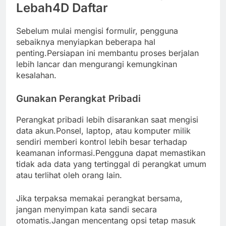
Lebah4D Daftar
Sebelum mulai mengisi formulir, pengguna
sebaiknya menyiapkan beberapa hal
penting.Persiapan ini membantu proses berjalan
lebih lancar dan mengurangi kemungkinan
kesalahan.
Gunakan Perangkat Pribadi
Perangkat pribadi lebih disarankan saat mengisi
data akun.Ponsel, laptop, atau komputer milik
sendiri memberi kontrol lebih besar terhadap
keamanan informasi.Pengguna dapat memastikan
tidak ada data yang tertinggal di perangkat umum
atau terlihat oleh orang lain.
Jika terpaksa memakai perangkat bersama,
jangan menyimpan kata sandi secara
otomatis.Jangan mencentang opsi tetap masuk