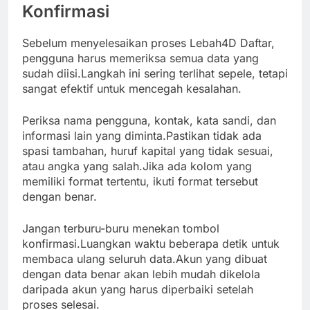
Konfirmasi
Sebelum menyelesaikan proses Lebah4D Daftar,
pengguna harus memeriksa semua data yang
sudah diisi.Langkah ini sering terlihat sepele, tetapi
sangat efektif untuk mencegah kesalahan.
Periksa nama pengguna, kontak, kata sandi, dan
informasi lain yang diminta.Pastikan tidak ada
spasi tambahan, huruf kapital yang tidak sesuai,
atau angka yang salah.Jika ada kolom yang
memiliki format tertentu, ikuti format tersebut
dengan benar.
Jangan terburu-buru menekan tombol
konfirmasi.Luangkan waktu beberapa detik untuk
membaca ulang seluruh data.Akun yang dibuat
dengan data benar akan lebih mudah dikelola
daripada akun yang harus diperbaiki setelah
proses selesai.