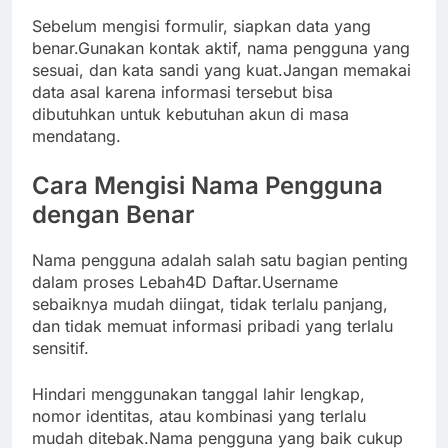
Sebelum mengisi formulir, siapkan data yang
benar.Gunakan kontak aktif, nama pengguna yang
sesuai, dan kata sandi yang kuat.Jangan memakai
data asal karena informasi tersebut bisa
dibutuhkan untuk kebutuhan akun di masa
mendatang.
Cara Mengisi Nama Pengguna
dengan Benar
Nama pengguna adalah salah satu bagian penting
dalam proses Lebah4D Daftar.Username
sebaiknya mudah diingat, tidak terlalu panjang,
dan tidak memuat informasi pribadi yang terlalu
sensitif.
Hindari menggunakan tanggal lahir lengkap,
nomor identitas, atau kombinasi yang terlalu
mudah ditebak.Nama pengguna yang baik cukup