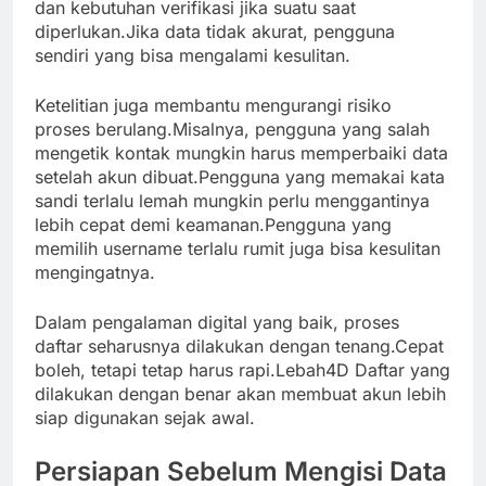
dan kebutuhan verifikasi jika suatu saat
diperlukan.Jika data tidak akurat, pengguna
sendiri yang bisa mengalami kesulitan.
Ketelitian juga membantu mengurangi risiko
proses berulang.Misalnya, pengguna yang salah
mengetik kontak mungkin harus memperbaiki data
setelah akun dibuat.Pengguna yang memakai kata
sandi terlalu lemah mungkin perlu menggantinya
lebih cepat demi keamanan.Pengguna yang
memilih username terlalu rumit juga bisa kesulitan
mengingatnya.
Dalam pengalaman digital yang baik, proses
daftar seharusnya dilakukan dengan tenang.Cepat
boleh, tetapi tetap harus rapi.Lebah4D Daftar yang
dilakukan dengan benar akan membuat akun lebih
siap digunakan sejak awal.
Persiapan Sebelum Mengisi Data