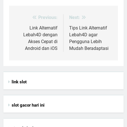
Previous:
Next:
Post
navigation
Link Alternatif
Tips Link Alternatif
Lebah4D dengan
Lebah4D agar
Akses Cepat di
Pengguna Lebih
Android dan iOS
Mudah Beradaptasi
link slot
slot gacor hari ini