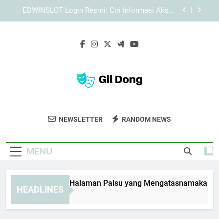
Skip
Panduan Login Edwinslot agar Pengalaman Akses
to
Lebih Lancar dan Aman
content
Tips Mengakses Lebah4D Login Tanpa Hambatan
dengan Cara Aman dan Praktis
Tips Menghindari Halaman Palsu yang
Mengatasnamakan TIARA4D
EDWINSLOT Login Resmi: Ciri Informasi Akses
yang Perlu Diperhatikan
Panduan Login Edwinslot agar Pengalaman Akses
Lebih Lancar dan Aman
Gil Dong
Temukan Informasi Menarik Dan Hiburan
Tips Mengakses Lebah4D Login Tanpa Hambatan
NEWSLETTER
RANDOM NEWS
dengan Cara Aman dan Praktis
Terbaru Di Gil Dong. Sumber Berita Untuk
Anda.
MENU
ips Menghindari Halaman Palsu yang Mengatasnamakan TIA
HEADLINES
 Weeks Ago