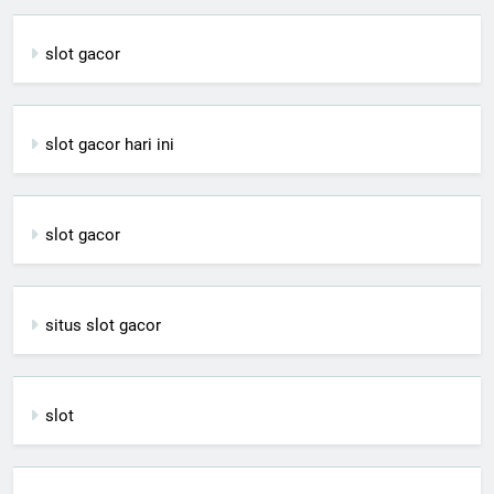
slot gacor
slot gacor hari ini
slot gacor
situs slot gacor
slot