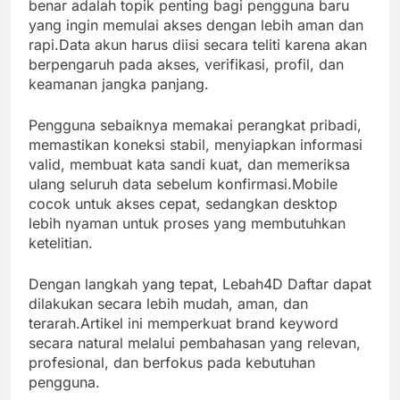
benar adalah topik penting bagi pengguna baru
yang ingin memulai akses dengan lebih aman dan
rapi.Data akun harus diisi secara teliti karena akan
berpengaruh pada akses, verifikasi, profil, dan
keamanan jangka panjang.
Pengguna sebaiknya memakai perangkat pribadi,
memastikan koneksi stabil, menyiapkan informasi
valid, membuat kata sandi kuat, dan memeriksa
ulang seluruh data sebelum konfirmasi.Mobile
cocok untuk akses cepat, sedangkan desktop
lebih nyaman untuk proses yang membutuhkan
ketelitian.
Dengan langkah yang tepat, Lebah4D Daftar dapat
dilakukan secara lebih mudah, aman, dan
terarah.Artikel ini memperkuat brand keyword
secara natural melalui pembahasan yang relevan,
profesional, dan berfokus pada kebutuhan
pengguna.