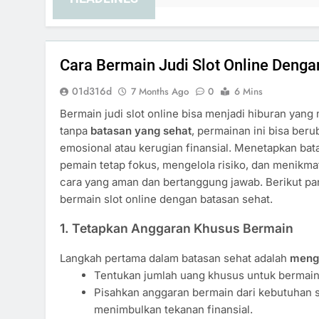
Cara Bermain Judi Slot Online Denga
01d316d
7 Months Ago
0
6 Mins
Bermain judi slot online bisa menjadi hiburan yang
tanpa
batasan yang sehat
, permainan ini bisa ber
emosional atau kerugian finansial. Menetapkan ba
pemain tetap fokus, mengelola risiko, dan menikm
cara yang aman dan bertanggung jawab. Berikut p
bermain slot online dengan batasan sehat.
1. Tetapkan Anggaran Khusus Bermain
Langkah pertama dalam batasan sehat adalah
meng
Tentukan jumlah uang khusus untuk bermain 
Pisahkan anggaran bermain dari kebutuhan se
menimbulkan tekanan finansial.