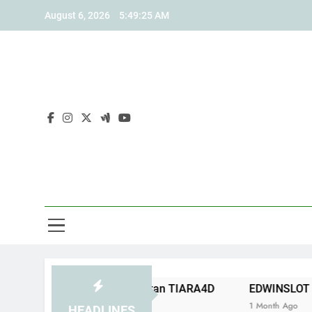
Skip
August 6, 2026
5:49:26 AM
to
content
Gil
Temukan I
ng Mengatasnamakan TIARA4D
EDWINSLOT Login Resmi: 
1 Month Ago
HEADLINES