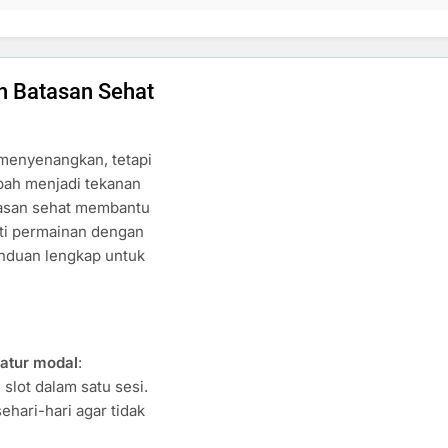
n Batasan Sehat
 menyenangkan, tetapi
ubah menjadi tekanan
tasan sehat membantu
ati permainan dengan
anduan lengkap untuk
atur modal
:
slot dalam satu sesi.
hari-hari agar tidak