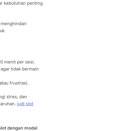
 kebutuhan penting
 menghindari
al.
0 menit per sesi.
 agar tidak bermain
atau frustrasi.
i stres, dan
taruhan.
judi slot
slot dengan modal