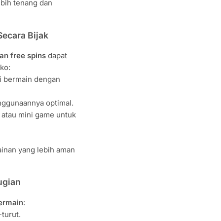
bih tenang dan
ecara Bijak
an free spins
dapat
ko:
i bermain dengan
enggunaannya optimal.
r atau mini game untuk
inan yang lebih aman
ugian
ermain
:
turut.