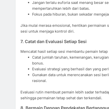
Jangan terlalu euforia saat menang besar s
mempertaruhkan lebih dari batas.
Fokus pada hiburan, bukan sekadar mengeja
Jika mulai merasa emosional, hentikan permainan s
sesi untuk menjaga kontrol diri.
7. Catat dan Evaluasi Setiap Sesi
Mencatat hasil setiap sesi membantu pemain tetap d
Catat jumlah taruhan, kemenangan, kerugia
bonus.
Evaluasi strategi yang berhasil dan yang perl
Gunakan data untuk merencanakan sesi beri
rasional.
Evaluasi rutin membuat pemain lebih sadar terhadap
sehingga permainan tetap sehat dan terkendali.
8. Bermain Dengan Pendekatan Bertangg