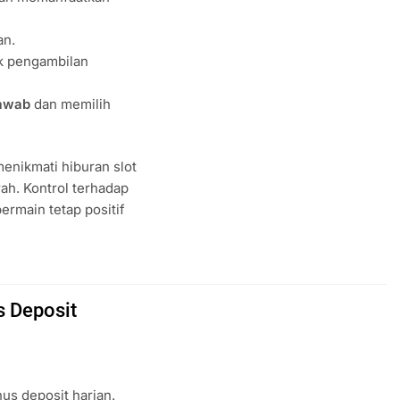
an.
uk pengambilan
jawab
dan memilih
enikmati hiburan slot
ah. Kontrol terhadap
rmain tetap positif
s Deposit
us deposit harian.