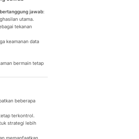
bertanggung jawab
:
ghasilan utama.
ebagai tekanan
jaga keamanan data
aman bermain tetap
ibatkan beberapa
etap terkontrol.
uk strategi lebih
an memanfaatkan