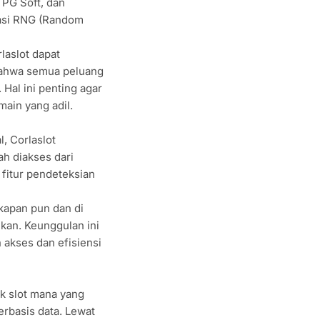
 PG Soft, dan
asi RNG (Random
laslot dapat
bahwa semua peluang
al ini penting agar
ain yang adil.
, Corlaslot
h diakses dari
 fitur pendeteksian
kapan pun dan di
kan. Keunggulan ini
 akses dan efisiensi
k slot mana yang
erbasis data. Lewat