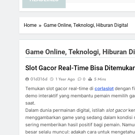
Home
Game Online, Teknologi, Hiburan Digital
Game Online, Teknologi, Hiburan Di
Slot Gacor Real-Time Bisa Ditemukan
01d316d
1 Year Ago
0
5 Mins
Temukan slot gacor real-time di
corlaslot
dengan fi
demo interaktif yang membantu pemain memilih gam
saat.
Dalam dunia permainan digital, istilah
slot gacor
ker
menggambarkan game yang sedang dalam kondisi m
sering memberikan hasil positif bagi pemain. Namu
besar selalu muncul: adakah cara untuk mengetahui