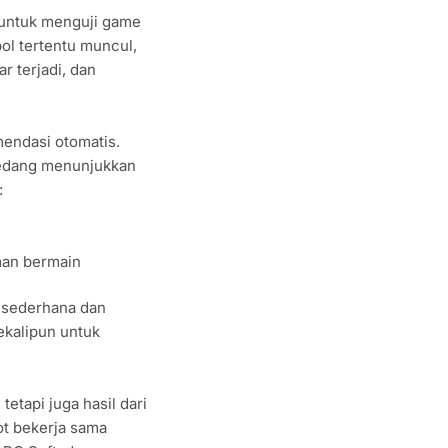
untuk menguji game
ol tertentu muncul,
 terjadi, dan
mendasi otomatis.
sedang menunjukkan
:
man bermain
 sederhana dan
ekalipun untuk
etapi juga hasil dari
ot bekerja sama