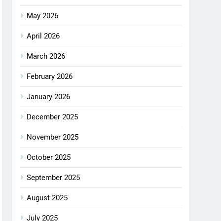
May 2026
April 2026
March 2026
February 2026
January 2026
December 2025
November 2025
October 2025
September 2025
August 2025
July 2025