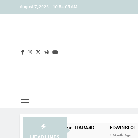
Skip
August 7, 2026
10:54:06 AM
to
content
Gil
Temukan I
ang Mengatasnamakan TIARA4D
EDWINSLOT Login Resmi: 
1 Month Ago
HEADLINES