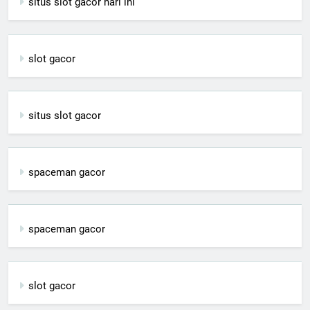
situs slot gacor hari ini
slot gacor
situs slot gacor
spaceman gacor
spaceman gacor
slot gacor