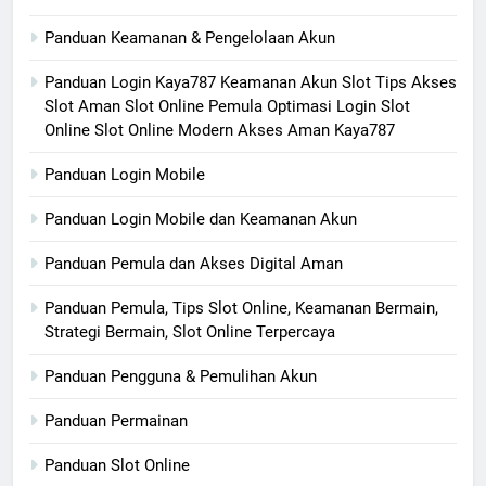
Panduan Keamanan & Pengelolaan Akun
Panduan Login Kaya787 Keamanan Akun Slot Tips Akses
Slot Aman Slot Online Pemula Optimasi Login Slot
Online Slot Online Modern Akses Aman Kaya787
Panduan Login Mobile
Panduan Login Mobile dan Keamanan Akun
Panduan Pemula dan Akses Digital Aman
Panduan Pemula, Tips Slot Online, Keamanan Bermain,
Strategi Bermain, Slot Online Terpercaya
Panduan Pengguna & Pemulihan Akun
Panduan Permainan
Panduan Slot Online