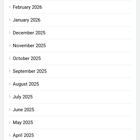
February 2026
January 2026
December 2025
November 2025
October 2025
September 2025
August 2025
July 2025
June 2025
May 2025
April 2025