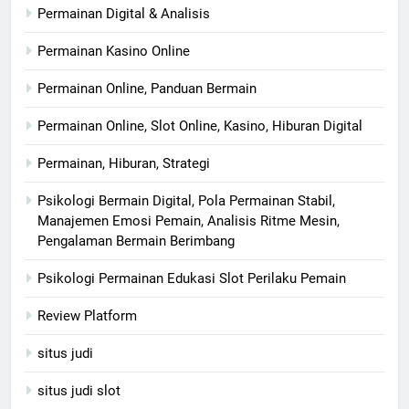
Permainan Digital & Analisis
Permainan Kasino Online
Permainan Online, Panduan Bermain
Permainan Online, Slot Online, Kasino, Hiburan Digital
Permainan, Hiburan, Strategi
Psikologi Bermain Digital, Pola Permainan Stabil,
Manajemen Emosi Pemain, Analisis Ritme Mesin,
Pengalaman Bermain Berimbang
Psikologi Permainan Edukasi Slot Perilaku Pemain
Review Platform
situs judi
situs judi slot