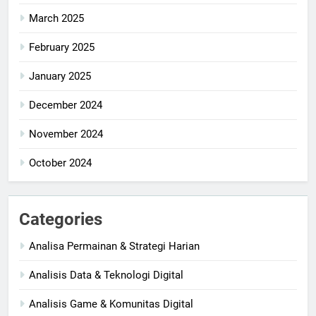
March 2025
February 2025
January 2025
December 2024
November 2024
October 2024
Categories
Analisa Permainan & Strategi Harian
Analisis Data & Teknologi Digital
Analisis Game & Komunitas Digital