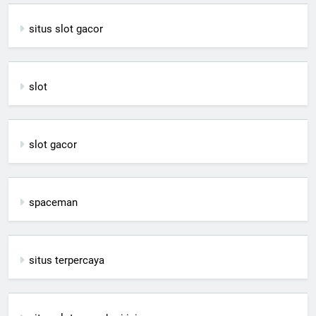
situs slot gacor
slot
slot gacor
spaceman
situs terpercaya