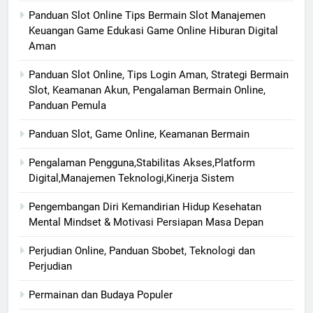
Panduan Slot Online Tips Bermain Slot Manajemen
Keuangan Game Edukasi Game Online Hiburan Digital
Aman
Panduan Slot Online, Tips Login Aman, Strategi Bermain
Slot, Keamanan Akun, Pengalaman Bermain Online,
Panduan Pemula
Panduan Slot, Game Online, Keamanan Bermain
Pengalaman Pengguna,Stabilitas Akses,Platform
Digital,Manajemen Teknologi,Kinerja Sistem
Pengembangan Diri Kemandirian Hidup Kesehatan
Mental Mindset & Motivasi Persiapan Masa Depan
Perjudian Online, Panduan Sbobet, Teknologi dan
Perjudian
Permainan dan Budaya Populer