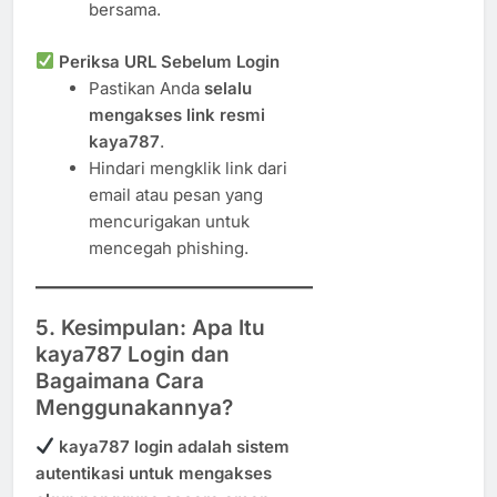
bersama.
Periksa URL Sebelum Login
Pastikan Anda
selalu
mengakses link resmi
kaya787
.
Hindari mengklik link dari
email atau pesan yang
mencurigakan untuk
mencegah phishing.
5. Kesimpulan: Apa Itu
kaya787 Login dan
Bagaimana Cara
Menggunakannya?
kaya787 login adalah sistem
autentikasi untuk mengakses