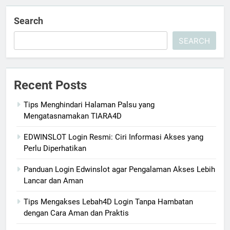
Search
SEARCH
Recent Posts
Tips Menghindari Halaman Palsu yang
Mengatasnamakan TIARA4D
EDWINSLOT Login Resmi: Ciri Informasi Akses yang
Perlu Diperhatikan
Panduan Login Edwinslot agar Pengalaman Akses Lebih
Lancar dan Aman
Tips Mengakses Lebah4D Login Tanpa Hambatan
dengan Cara Aman dan Praktis