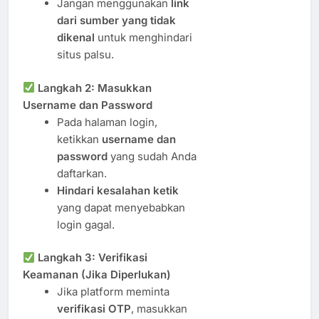
Jangan menggunakan
link
dari sumber yang tidak
dikenal
untuk menghindari
situs palsu.
Langkah 2: Masukkan
Username dan Password
Pada halaman login,
ketikkan
username dan
password
yang sudah Anda
daftarkan.
Hindari kesalahan ketik
yang dapat menyebabkan
login gagal.
Langkah 3: Verifikasi
Keamanan (Jika Diperlukan)
Jika platform meminta
verifikasi OTP
, masukkan