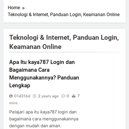
Home
Teknologi & Internet, Panduan Login, Keamanan Online
Teknologi & Internet, Panduan Login,
Keamanan Online
Apa Itu kaya787 Login dan
Bagaimana Cara
Menggunakannya? Panduan
Lengkap
01d316d
2 years ago
0
7
mins
Pelajari apa itu kaya787 login dan
bagaimana cara menggunakannya
dengan mudah dan aman.