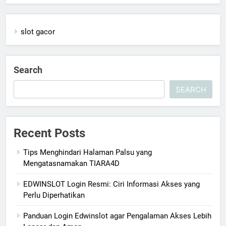
slot gacor
Search
SEARCH
Recent Posts
Tips Menghindari Halaman Palsu yang
Mengatasnamakan TIARA4D
EDWINSLOT Login Resmi: Ciri Informasi Akses yang
Perlu Diperhatikan
Panduan Login Edwinslot agar Pengalaman Akses Lebih