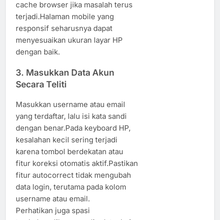
cache browser jika masalah terus
terjadi.Halaman mobile yang
responsif seharusnya dapat
menyesuaikan ukuran layar HP
dengan baik.
3. Masukkan Data Akun
Secara Teliti
Masukkan username atau email
yang terdaftar, lalu isi kata sandi
dengan benar.Pada keyboard HP,
kesalahan kecil sering terjadi
karena tombol berdekatan atau
fitur koreksi otomatis aktif.Pastikan
fitur autocorrect tidak mengubah
data login, terutama pada kolom
username atau email.
Perhatikan juga spasi