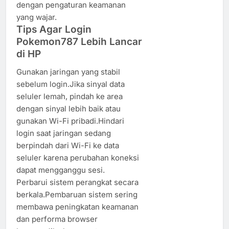
dengan pengaturan keamanan
yang wajar.
Tips Agar Login
Pokemon787 Lebih Lancar
di HP
Gunakan jaringan yang stabil
sebelum login.Jika sinyal data
seluler lemah, pindah ke area
dengan sinyal lebih baik atau
gunakan Wi-Fi pribadi.Hindari
login saat jaringan sedang
berpindah dari Wi-Fi ke data
seluler karena perubahan koneksi
dapat mengganggu sesi.
Perbarui sistem perangkat secara
berkala.Pembaruan sistem sering
membawa peningkatan keamanan
dan performa browser