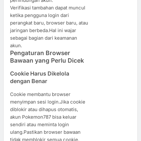
perlindungan akun.
Verifikasi tambahan dapat muncul
ketika pengguna login dari
perangkat baru, browser baru, atau
jaringan berbeda.Hal ini wajar
sebagai bagian dari keamanan
akun.
Pengaturan Browser
Bawaan yang Perlu Dicek
Cookie Harus Dikelola
dengan Benar
Cookie membantu browser
menyimpan sesi login.Jika cookie
diblokir atau dihapus otomatis,
akun Pokemon787 bisa keluar
sendiri atau meminta login
ulang.Pastikan browser bawaan
tidak memblokir semua cookie,