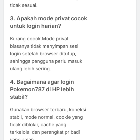
tidak sesuai.
3. Apakah mode privat cocok
untuk login harian?
Kurang cocok.Mode privat
biasanya tidak menyimpan sesi
login setelah browser ditutup,
sehingga pengguna perlu masuk
ulang lebih sering.
4. Bagaimana agar login
Pokemon787 di HP lebih
stabil?
Gunakan browser terbaru, koneksi
stabil, mode normal, cookie yang
tidak diblokir, cache yang
terkelola, dan perangkat pribadi
yang aman.