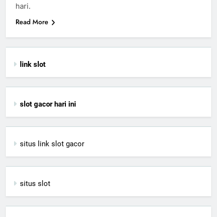
hari.
Read More
link slot
slot gacor hari ini
situs link slot gacor
situs slot