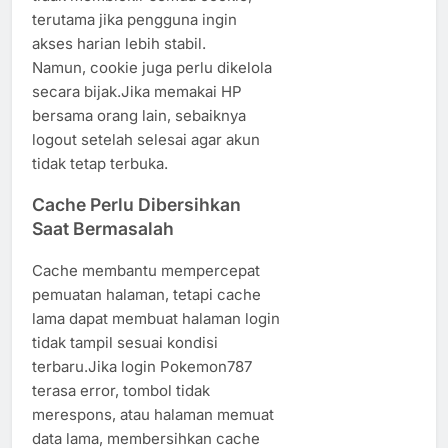
terutama jika pengguna ingin
akses harian lebih stabil.
Namun, cookie juga perlu dikelola
secara bijak.Jika memakai HP
bersama orang lain, sebaiknya
logout setelah selesai agar akun
tidak tetap terbuka.
Cache Perlu Dibersihkan
Saat Bermasalah
Cache membantu mempercepat
pemuatan halaman, tetapi cache
lama dapat membuat halaman login
tidak tampil sesuai kondisi
terbaru.Jika login Pokemon787
terasa error, tombol tidak
merespons, atau halaman memuat
data lama, membersihkan cache