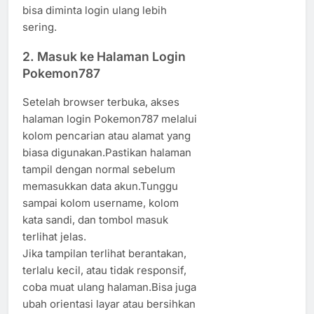
bisa diminta login ulang lebih
sering.
2. Masuk ke Halaman Login
Pokemon787
Setelah browser terbuka, akses
halaman login Pokemon787 melalui
kolom pencarian atau alamat yang
biasa digunakan.Pastikan halaman
tampil dengan normal sebelum
memasukkan data akun.Tunggu
sampai kolom username, kolom
kata sandi, dan tombol masuk
terlihat jelas.
Jika tampilan terlihat berantakan,
terlalu kecil, atau tidak responsif,
coba muat ulang halaman.Bisa juga
ubah orientasi layar atau bersihkan