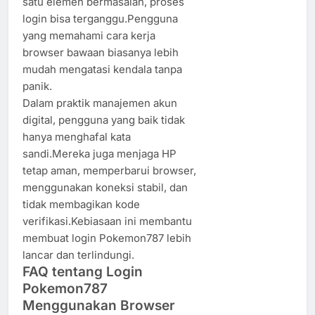
satu elemen bermasalah, proses
login bisa terganggu.Pengguna
yang memahami cara kerja
browser bawaan biasanya lebih
mudah mengatasi kendala tanpa
panik.
Dalam praktik manajemen akun
digital, pengguna yang baik tidak
hanya menghafal kata
sandi.Mereka juga menjaga HP
tetap aman, memperbarui browser,
menggunakan koneksi stabil, dan
tidak membagikan kode
verifikasi.Kebiasaan ini membantu
membuat login Pokemon787 lebih
lancar dan terlindungi.
FAQ tentang Login
Pokemon787
Menggunakan Browser