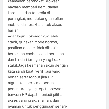
keamanan perangkat.Browser
bawaan memberi kemudahan
karena sudah tersedia di
perangkat, mendukung tampilan
mobile, dan praktis untuk akses
harian.
Agar login Pokemon787 lebih
stabil, gunakan mode normal,
pastikan cookie tidak diblokir,
bersihkan cache saat diperlukan,
dan hindari jaringan yang tidak
stabil.Jaga keamanan akun dengan
kata sandi kuat, verifikasi yang
benar, serta logout jika HP
digunakan bersama.Dengan
pengaturan yang tepat, browser
bawaan HP dapat menjadi pilihan
akses yang praktis, aman, dan
nyaman untuk penggunaan sehari-