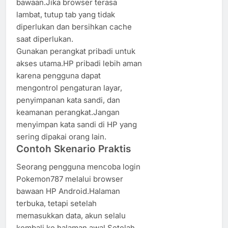
bawaan.Jika browser terasa
lambat, tutup tab yang tidak
diperlukan dan bersihkan cache
saat diperlukan.
Gunakan perangkat pribadi untuk
akses utama.HP pribadi lebih aman
karena pengguna dapat
mengontrol pengaturan layar,
penyimpanan kata sandi, dan
keamanan perangkat.Jangan
menyimpan kata sandi di HP yang
sering dipakai orang lain.
Contoh Skenario Praktis
Seorang pengguna mencoba login
Pokemon787 melalui browser
bawaan HP Android.Halaman
terbuka, tetapi setelah
memasukkan data, akun selalu
kembali ke halaman awal.Setelah