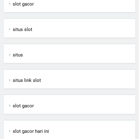
slot gacor
situs slot
situs
situs link slot
slot gacor
slot gacor hari ini