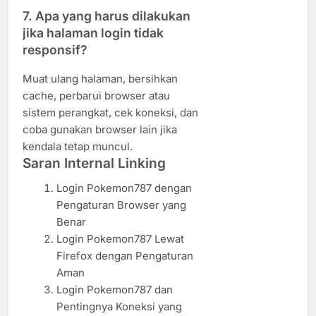
7. Apa yang harus dilakukan
jika halaman login tidak
responsif?
Muat ulang halaman, bersihkan
cache, perbarui browser atau
sistem perangkat, cek koneksi, dan
coba gunakan browser lain jika
kendala tetap muncul.
Saran Internal Linking
Login Pokemon787 dengan
Pengaturan Browser yang
Benar
Login Pokemon787 Lewat
Firefox dengan Pengaturan
Aman
Login Pokemon787 dan
Pentingnya Koneksi yang