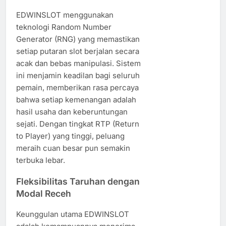
EDWINSLOT menggunakan
teknologi Random Number
Generator (RNG) yang memastikan
setiap putaran slot berjalan secara
acak dan bebas manipulasi. Sistem
ini menjamin keadilan bagi seluruh
pemain, memberikan rasa percaya
bahwa setiap kemenangan adalah
hasil usaha dan keberuntungan
sejati. Dengan tingkat RTP (Return
to Player) yang tinggi, peluang
meraih cuan besar pun semakin
terbuka lebar.
Fleksibilitas Taruhan dengan
Modal Receh
Keunggulan utama EDWINSLOT