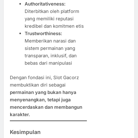
Authoritativeness:
Diterbitkan oleh platform
yang memiliki reputasi
kredibel dan komitmen etis
Trustworthiness:
Memberikan narasi dan
sistem permainan yang
transparan, inklusif, dan
bebas dari manipulasi
Dengan fondasi ini, Slot Gacorz
membuktikan diri sebagai
permainan yang bukan hanya
menyenangkan, tetapi juga
mencerdaskan dan membangun
karakter.
Kesimpulan