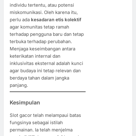
individu tertentu, atau potensi
miskomunikasi. Oleh karena itu,
perlu ada
kesadaran etis kolektif
agar komunitas tetap ramah
terhadap pengguna baru dan tetap
terbuka terhadap perubahan.
Menjaga keseimbangan antara
keterikatan internal dan
inklusivitas eksternal adalah kunci
agar budaya ini tetap relevan dan
berdaya tahan dalam jangka
panjang.
Kesimpulan
Slot gacor telah melampaui batas
fungsinya sebagai istilah
permainan. Ia telah menjelma