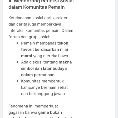
4.
Mendorong Refleksi Sosial
dalam Komunitas Pemain
Keteladanan sosial dari karakter
dan cerita juga memperkaya
interaksi komunitas pemain. Dalam
forum dan grup sosial:
Pemain membahas
tokoh
favorit berdasarkan nilai
moral
yang mereka bawa
Ada diskusi tentang
makna
simbol dan latar budaya
dalam permainan
Komunitas membentuk
kampanye bermain sehat
dan bertanggung jawab
Fenomena ini memperkuat
gagasan bahwa
game bukan