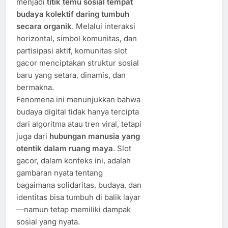
menjadi
titik temu sosial tempat
budaya kolektif daring tumbuh
secara organik
. Melalui interaksi
horizontal, simbol komunitas, dan
partisipasi aktif, komunitas slot
gacor menciptakan struktur sosial
baru yang setara, dinamis, dan
bermakna.
Fenomena ini menunjukkan bahwa
budaya digital tidak hanya tercipta
dari algoritma atau tren viral, tetapi
juga dari
hubungan manusia yang
otentik dalam ruang maya
. Slot
gacor, dalam konteks ini, adalah
gambaran nyata tentang
bagaimana solidaritas, budaya, dan
identitas bisa tumbuh di balik layar
—namun tetap memiliki dampak
sosial yang nyata.