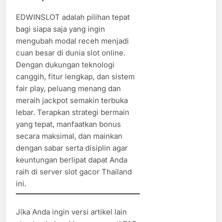
EDWINSLOT adalah pilihan tepat
bagi siapa saja yang ingin
mengubah modal receh menjadi
cuan besar di dunia slot online.
Dengan dukungan teknologi
canggih, fitur lengkap, dan sistem
fair play, peluang menang dan
meraih jackpot semakin terbuka
lebar. Terapkan strategi bermain
yang tepat, manfaatkan bonus
secara maksimal, dan mainkan
dengan sabar serta disiplin agar
keuntungan berlipat dapat Anda
raih di server slot gacor Thailand
ini.
Jika Anda ingin versi artikel lain