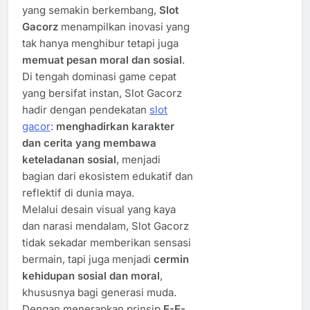
yang semakin berkembang,
Slot
Gacorz
menampilkan inovasi yang
tak hanya menghibur tetapi juga
memuat pesan moral dan sosial
.
Di tengah dominasi game cepat
yang bersifat instan, Slot Gacorz
hadir dengan pendekatan
slot
gacor
:
menghadirkan karakter
dan cerita yang membawa
keteladanan sosial
, menjadi
bagian dari ekosistem edukatif dan
reflektif di dunia maya.
Melalui desain visual yang kaya
dan narasi mendalam, Slot Gacorz
tidak sekadar memberikan sensasi
bermain, tapi juga menjadi
cermin
kehidupan sosial dan moral
,
khususnya bagi generasi muda.
Dengan menerapkan prinsip
E-E-