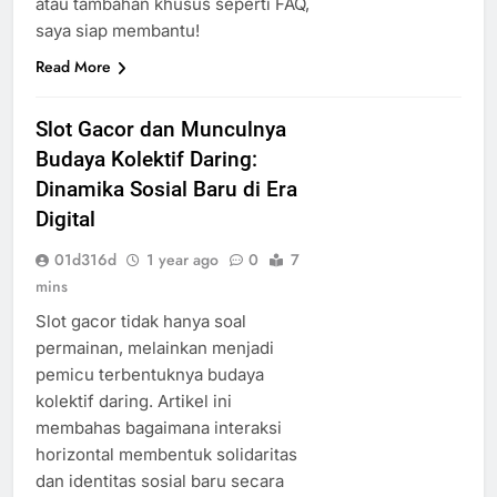
atau tambahan khusus seperti FAQ,
saya siap membantu!
Read More
Slot Gacor dan Munculnya
Budaya Kolektif Daring:
Dinamika Sosial Baru di Era
Digital
01d316d
1 year ago
0
7
mins
Slot gacor tidak hanya soal
permainan, melainkan menjadi
pemicu terbentuknya budaya
kolektif daring. Artikel ini
membahas bagaimana interaksi
horizontal membentuk solidaritas
dan identitas sosial baru secara