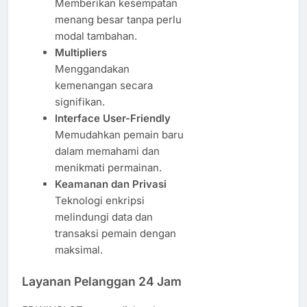
Memberikan kesempatan
menang besar tanpa perlu
modal tambahan.
Multipliers
Menggandakan
kemenangan secara
signifikan.
Interface User-Friendly
Memudahkan pemain baru
dalam memahami dan
menikmati permainan.
Keamanan dan Privasi
Teknologi enkripsi
melindungi data dan
transaksi pemain dengan
maksimal.
Layanan Pelanggan 24 Jam