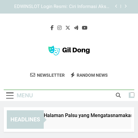
Skip
Panduan Login Edwinslot agar Pengalaman Akses
to
Lebih Lancar dan Aman
content
Tips Mengakses Lebah4D Login Tanpa Hambatan
dengan Cara Aman dan Praktis
Tips Menghindari Halaman Palsu yang
Mengatasnamakan TIARA4D
EDWINSLOT Login Resmi: Ciri Informasi Akses
yang Perlu Diperhatikan
Panduan Login Edwinslot agar Pengalaman Akses
Lebih Lancar dan Aman
Gil Dong
Temukan Informasi Menarik Dan Hiburan
Tips Mengakses Lebah4D Login Tanpa Hambatan
NEWSLETTER
RANDOM NEWS
dengan Cara Aman dan Praktis
Terbaru Di Gil Dong. Sumber Berita Untuk
Anda.
MENU
ps Menghindari Halaman Palsu yang Mengatasnamakan TIAR
HEADLINES
Weeks Ago