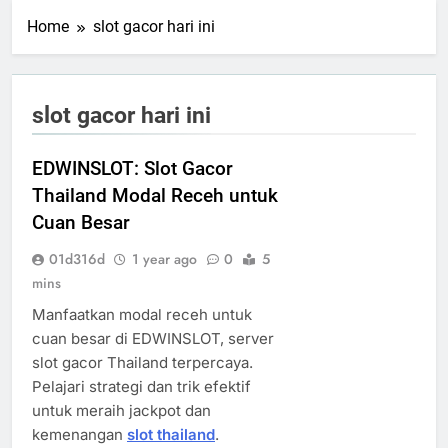
Home
slot gacor hari ini
slot gacor hari ini
EDWINSLOT: Slot Gacor
Thailand Modal Receh untuk
Cuan Besar
01d316d
1 year ago
0
5
mins
Manfaatkan modal receh untuk
cuan besar di EDWINSLOT, server
slot gacor Thailand terpercaya.
Pelajari strategi dan trik efektif
untuk meraih jackpot dan
kemenangan
slot thailand
.