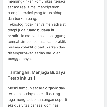
memungkinkan komunikasi terjadi
secara real-time, menciptakan
ruang interaksi yang terus hidup
dan berkembang.
Teknologi tidak hanya menjadi alat,
tetapi juga
ruang budaya itu
sendiri
. Ia menyediakan panggung
tempat simbol, bahasa, dan praktik
budaya kolektif dipertukarkan dan
disempurnakan setiap hari oleh
penggunanya.
Tantangan: Menjaga Budaya
Tetap Inklusif
Meski tumbuh secara organik dan
terbuka, budaya kolektif daring
juga menghadapi tantangan seperti
eksklusivitas bahasa, dominasi