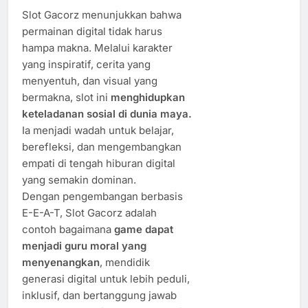
Slot Gacorz menunjukkan bahwa
permainan digital tidak harus
hampa makna. Melalui karakter
yang inspiratif, cerita yang
menyentuh, dan visual yang
bermakna, slot ini
menghidupkan
keteladanan sosial di dunia maya.
Ia menjadi wadah untuk belajar,
berefleksi, dan mengembangkan
empati di tengah hiburan digital
yang semakin dominan.
Dengan pengembangan berbasis
E-E-A-T, Slot Gacorz adalah
contoh bagaimana
game dapat
menjadi guru moral yang
menyenangkan
, mendidik
generasi digital untuk lebih peduli,
inklusif, dan bertanggung jawab