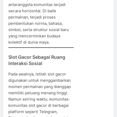
antaranggota komunitas terjadi
secara horizontal. Di balik
permainan, terjadi proses
pembentukan norma, bahasa,
simbol, serta struktur sosial baru
yang mencerminkan budaya
kolektif di dunia maya.
Slot Gacor Sebagai Ruang
Interaksi Sosial
Pada awalnya, istilah slot gacor
digunakan untuk menggambarkan
momen permainan yang dianggap
memiliki peluang menang tinggi.
Namun seiring waktu, komunitas-
komunitas slot gacor di berbagai
platform seperti Telegram,