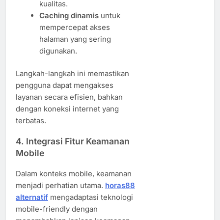
kualitas.
Caching dinamis
untuk
mempercepat akses
halaman yang sering
digunakan.
Langkah-langkah ini memastikan
pengguna dapat mengakses
layanan secara efisien, bahkan
dengan koneksi internet yang
terbatas.
4. Integrasi Fitur Keamanan
Mobile
Dalam konteks mobile, keamanan
menjadi perhatian utama.
horas88
alternatif
mengadaptasi teknologi
mobile-friendly dengan