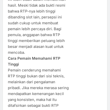
hasil. Meski tidak ada bukti resmi
bahwa RTP-nya lebih tinggi
dibanding slot lain, persepsi ini
sudah cukup untuk membuat
pemain lebih percaya diri. Bagi
pemula, anggapan bahwa RTP
tinggi memberikan peluang lebih
besar menjadi alasan kuat untuk
mencoba.
Cara Pemain Memahami RTP
Tinggi
Pemain cenderung memahami
RTP tinggi bukan dari sisi teknis,
melainkan dari pengalaman
pribadi. Jika mereka merasa sering
mendapatkan kemenangan kecil
yang konsisten, maka hal itu
ditafsirkan sebagai bukti RTP