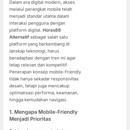
Dalam era digital modern, akses
melalui perangkat mobile telah
menjadi standar utama dalam
interaksi pengguna dengan
platform digital.
Horas88
Alternatif
sebagai salah satu
platform yang berkembang di
lanskap teknologi, harus
beradaptasi dengan tren ini agar
tetap relevan dan kompetitif.
Penerapan konsep mobile-friendly
tidak hanya sekadar responsivitas
desain, tetapi juga mencakup
optimalisasi performa, keamanan,
hingga kemudahan navigasi.
1. Mengapa Mobile-Friendly
Menjadi Prioritas