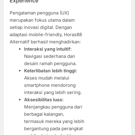
Experience
Pengalaman pengguna (UX)
merupakan fokus utama dalam
setiap inovasi digital. Dengan
adaptasi mobile-friendly, Horas88
Alternatif berhasil menghadirkan:
Interaksi yang intuitif:
Navigasi sederhana dan
desain ramah pengguna.
Keterlibatan lebih tinggi:
Akses mudah melalui
smartphone mendorong
interaksi yang lebih sering.
Aksesibilitas luas:
Menjangkau pengguna dari
berbagai kalangan,
termasuk mereka yang lebih
bergantung pada perangkat