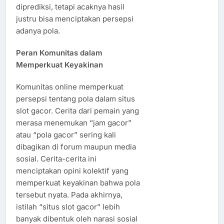
diprediksi, tetapi acaknya hasil
justru bisa menciptakan persepsi
adanya pola.
Peran Komunitas dalam
Memperkuat Keyakinan
Komunitas online memperkuat
persepsi tentang pola dalam situs
slot gacor. Cerita dari pemain yang
merasa menemukan “jam gacor”
atau “pola gacor” sering kali
dibagikan di forum maupun media
sosial. Cerita-cerita ini
menciptakan opini kolektif yang
memperkuat keyakinan bahwa pola
tersebut nyata. Pada akhirnya,
istilah “situs slot gacor” lebih
banyak dibentuk oleh narasi sosial