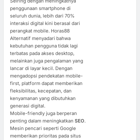
Seiring dengan meningkatnya
penggunaan smartphone di
seluruh dunia, lebih dari 70%
interaksi digital kini berasal dari
perangkat mobile. Horas88
Alternatif menyadari bahwa
kebutuhan pengguna tidak lagi
terbatas pada akses desktop,
melainkan juga pengalaman yang
lancar di layar kecil. Dengan
mengadopsi pendekatan mobile-
first, platform dapat memberikan
fleksibilitas, kecepatan, dan
kenyamanan yang dibutuhkan
generasi digital.
Mobile-friendly juga berperan
penting dalam meningkatkan
SEO
.
Mesin pencari seperti Google
memberikan prioritas pada situs