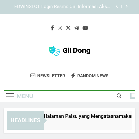
Skip
Panduan Login Edwinslot agar Pengalaman Akses
to
Lebih Lancar dan Aman
content
Tips Mengakses Lebah4D Login Tanpa Hambatan
dengan Cara Aman dan Praktis
Tips Menghindari Halaman Palsu yang
Mengatasnamakan TIARA4D
EDWINSLOT Login Resmi: Ciri Informasi Akses
yang Perlu Diperhatikan
Panduan Login Edwinslot agar Pengalaman Akses
Lebih Lancar dan Aman
Gil Dong
Temukan Informasi Menarik Dan Hiburan
Tips Mengakses Lebah4D Login Tanpa Hambatan
NEWSLETTER
RANDOM NEWS
dengan Cara Aman dan Praktis
Terbaru Di Gil Dong. Sumber Berita Untuk
Anda.
MENU
ps Menghindari Halaman Palsu yang Mengatasnamakan TIAR
HEADLINES
eeks Ago