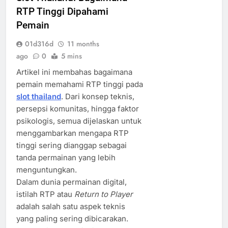
RTP Tinggi Dipahami
Pemain
01d316d
11 months
ago
0
5 mins
Artikel ini membahas bagaimana
pemain memahami RTP tinggi pada
slot thailand
. Dari konsep teknis,
persepsi komunitas, hingga faktor
psikologis, semua dijelaskan untuk
menggambarkan mengapa RTP
tinggi sering dianggap sebagai
tanda permainan yang lebih
menguntungkan.
Dalam dunia permainan digital,
istilah RTP atau
Return to Player
adalah salah satu aspek teknis
yang paling sering dibicarakan.