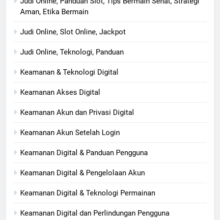
Judi Online, Panduan Slot, Tips Bermain Sehat, Strategi
Aman, Etika Bermain
Judi Online, Slot Online, Jackpot
Judi Online, Teknologi, Panduan
Keamanan & Teknologi Digital
Keamanan Akses Digital
Keamanan Akun dan Privasi Digital
Keamanan Akun Setelah Login
Keamanan Digital & Panduan Pengguna
Keamanan Digital & Pengelolaan Akun
Keamanan Digital & Teknologi Permainan
Keamanan Digital dan Perlindungan Pengguna