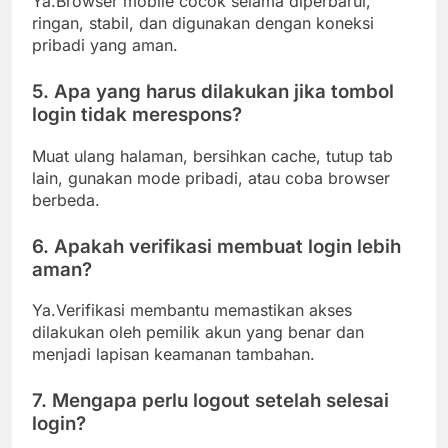
Ya.Browser mobile cocok selama diperbarui,
ringan, stabil, dan digunakan dengan koneksi
pribadi yang aman.
5. Apa yang harus dilakukan jika tombol
login tidak merespons?
Muat ulang halaman, bersihkan cache, tutup tab
lain, gunakan mode pribadi, atau coba browser
berbeda.
6. Apakah verifikasi membuat login lebih
aman?
Ya.Verifikasi membantu memastikan akses
dilakukan oleh pemilik akun yang benar dan
menjadi lapisan keamanan tambahan.
7. Mengapa perlu logout setelah selesai
login?