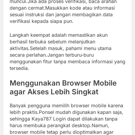
muncul.Jika ada proses verifikasi, baca arahan
dengan cermat.Masukkan kode atau informasi
sesuai instruksi dan jangan membagikan data
verifikasi kepada siapa pun.
Langkah keempat adalah memastikan akun
berhasil terbuka sebelum melanjutkan
aktivitas.Setelah masuk, pahami menu utama
secara perlahan.Jangan terburu-buru
menggunakan fitur tanpa membaca informasi yang
tersedia.
Menggunakan Browser Mobile
agar Akses Lebih Singkat
Banyak pengguna memilih browser mobile karena
lebih praktis.Ponsel mudah digunakan kapan saja,
sehingga Kaya787 Login dapat dilakukan tanpa
harus membuka perangkat desktop.Namun,
browser mobile tetap perlu dioptimalkan agar