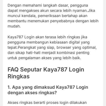
Dengan memahami langkah dasar, pengguna
dapat mengakses akun secara lebih nyaman.Jika
muncul kendala, pemeriksaan bertahap akan
membantu menemukan penyebabnya dengan lebih
mudah.
Kaya787 Login akan terasa lebih ringkas jika
pengguna membangun kebiasaan digital yang
tepat.Perangkat yang siap, browser yang optimal,
dan sikap hati-hati menjadi kombinasi penting
untuk pengalaman akses yang lebih baik.
FAQ Seputar Kaya787 Login
Ringkas
1. Apa yang dimaksud Kaya787 Login
dengan akses ringkas?
Akses ringkas berarti proses login dilakukan