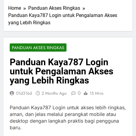
Home
Panduan Akses Ringkas
Panduan Kaya787 Login untuk Pengalaman Akses
yang Lebih Ringkas
PANDUAN AKSES RINGKAS
Panduan Kaya787 Login
untuk Pengalaman Akses
yang Lebih Ringkas
0
01d316d
2 Months Ago
15 Mins
Panduan Kaya787 Login untuk akses lebih ringkas,
aman, dan jelas melalui perangkat mobile atau
desktop dengan langkah praktis bagi pengguna
baru.