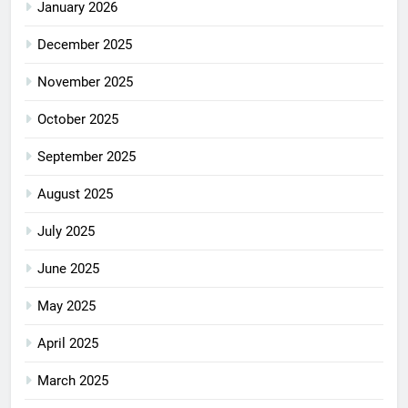
January 2026
December 2025
November 2025
October 2025
September 2025
August 2025
July 2025
June 2025
May 2025
April 2025
March 2025