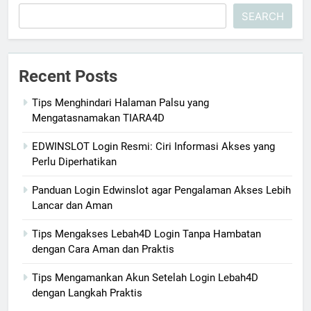
SEARCH
Recent Posts
Tips Menghindari Halaman Palsu yang
Mengatasnamakan TIARA4D
EDWINSLOT Login Resmi: Ciri Informasi Akses yang
Perlu Diperhatikan
Panduan Login Edwinslot agar Pengalaman Akses Lebih
Lancar dan Aman
Tips Mengakses Lebah4D Login Tanpa Hambatan
dengan Cara Aman dan Praktis
Tips Mengamankan Akun Setelah Login Lebah4D
dengan Langkah Praktis