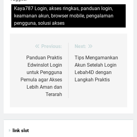
Kaya787 Login, akses ringkas, panduan login,
keamanan akun, browser mobile, pengalaman
pengguna, solusi akses
Previous:
Next:
Post
navigation
Panduan Praktis
Tips Mengamankan
Edwinslot Login
Akun Setelah Login
untuk Pengguna
Lebah4D dengan
Pemula agar Akses
Langkah Praktis
Lebih Aman dan
Terarah
link slot