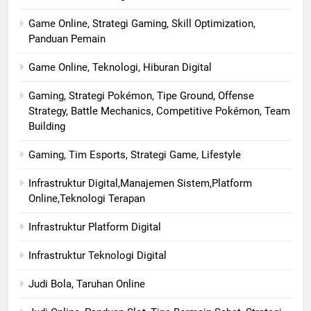
Game Online, Strategi Gaming, Skill Optimization,
Panduan Pemain
Game Online, Teknologi, Hiburan Digital
Gaming, Strategi Pokémon, Tipe Ground, Offense
Strategy, Battle Mechanics, Competitive Pokémon, Team
Building
Gaming, Tim Esports, Strategi Game, Lifestyle
Infrastruktur Digital,Manajemen Sistem,Platform
Online,Teknologi Terapan
Infrastruktur Platform Digital
Infrastruktur Teknologi Digital
Judi Bola, Taruhan Online