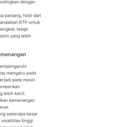
bandingkan dengan
panjang, hasil dari
gandalkan RTP untuk
ingkat, tetapi
sin yang lebih
 Kemenangan
 mempengaruhi
litas mengacu pada
erjadi pada mesin
memberikan
 lebih kecil.
erikan kemenangan
esar.
tang seberapa besar
olatilitas tinggi