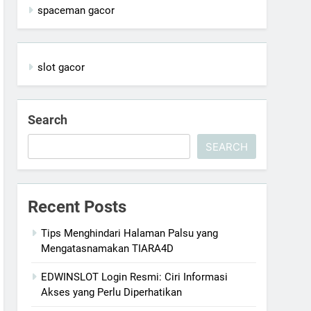
spaceman gacor
slot gacor
Search
SEARCH
Recent Posts
Tips Menghindari Halaman Palsu yang
Mengatasnamakan TIARA4D
EDWINSLOT Login Resmi: Ciri Informasi
Akses yang Perlu Diperhatikan