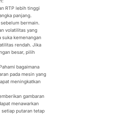
n:
n RTP lebih tinggi
angka panjang.
 sebelum bermain.
n volatilitas yang
da suka kemenangan
tilitas rendah. Jika
gan besar, pilih
 Pahami bagaimana
yaran pada mesin yang
 dapat meningkatkan
 memberikan gambaran
 dapat menawarkan
 setiap putaran tetap