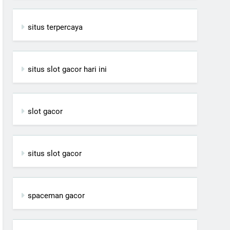
situs terpercaya
situs slot gacor hari ini
slot gacor
situs slot gacor
spaceman gacor