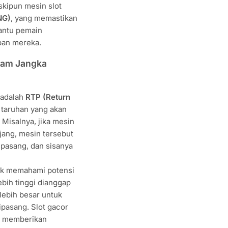
kipun mesin slot
NG)
, yang memastikan
bantu pemain
pan mereka.
alam Jangka
t adalah
RTP (Return
 taruhan yang akan
Misalnya, jika mesin
njang, mesin tersebut
ipasang, dan sisanya
uk memahami potensi
bih tinggi dianggap
ebih besar untuk
ipasang. Slot gacor
ka memberikan