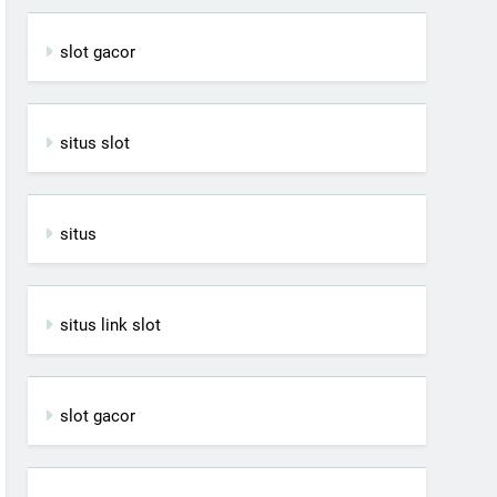
slot gacor
situs slot
situs
situs link slot
slot gacor