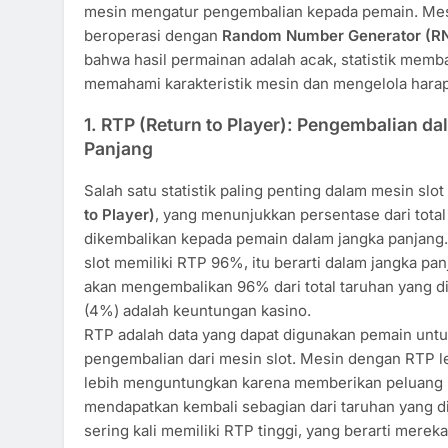
mesin mengatur pengembalian kepada pemain. Mes
beroperasi dengan
Random Number Generator (R
bahwa hasil permainan adalah acak, statistik mem
memahami karakteristik mesin dan mengelola hara
1.
RTP (Return to Player): Pengembalian d
Panjang
Salah satu statistik paling penting dalam mesin slo
to Player)
, yang menunjukkan persentase dari total
dikembalikan kepada pemain dalam jangka panjang. 
slot memiliki RTP 96%, itu berarti dalam jangka pa
akan mengembalikan 96% dari total taruhan yang d
(4%) adalah keuntungan kasino.
RTP adalah data yang dapat digunakan pemain unt
pengembalian dari mesin slot. Mesin dengan RTP le
lebih menguntungkan karena memberikan peluang l
mendapatkan kembali sebagian dari taruhan yang d
sering kali memiliki RTP tinggi, yang berarti mere