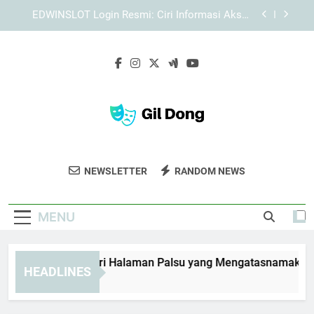
Skip
EDWINSLOT Login Resmi: Ciri Informasi Akses
to
yang Perlu Diperhatikan
content
Panduan Login Edwinslot agar Pengalaman Akses
Lebih Lancar dan Aman
Tips Mengakses Lebah4D Login Tanpa Hambatan
dengan Cara Aman dan Praktis
Tips Menghindari Halaman Palsu yang
Mengatasnamakan TIARA4D
EDWINSLOT Login Resmi: Ciri Informasi Akses
yang Perlu Diperhatikan
Gil Dong
Temukan Informasi Menarik Dan Hiburan
Panduan Login Edwinslot agar Pengalaman Akses
NEWSLETTER
RANDOM NEWS
Lebih Lancar dan Aman
Terbaru Di Gil Dong. Sumber Berita Untuk
Tips Mengakses Lebah4D Login Tanpa Hambatan
Anda.
dengan Cara Aman dan Praktis
MENU
Tips Menghindari Halaman Palsu yang Mengatasnamakan T
HEADLINES
4 Weeks Ago