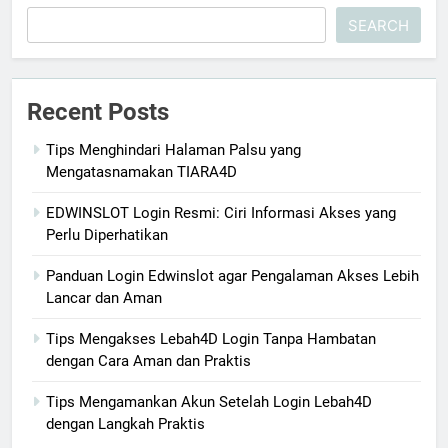
SEARCH
Recent Posts
Tips Menghindari Halaman Palsu yang
Mengatasnamakan TIARA4D
EDWINSLOT Login Resmi: Ciri Informasi Akses yang
Perlu Diperhatikan
Panduan Login Edwinslot agar Pengalaman Akses Lebih
Lancar dan Aman
Tips Mengakses Lebah4D Login Tanpa Hambatan
dengan Cara Aman dan Praktis
Tips Mengamankan Akun Setelah Login Lebah4D
dengan Langkah Praktis