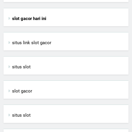
slot gacor hari ini
situs link slot gacor
situs slot
slot gacor
situs slot