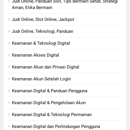
Judi Online, Panduan Slot, Tips Bermain Sehat, Strategi
Aman, Etika Bermain
Judi Online, Slot Online, Jackpot
Judi Online, Teknologi, Panduan
Keamanan & Teknologi Digital
Keamanan Akses Digital
Keamanan Akun dan Privasi Digital
Keamanan Akun Setelah Login
Keamanan Digital & Panduan Pengguna
Keamanan Digital & Pengelolaan Akun
Keamanan Digital & Teknologi Permainan
Keamanan Digital dan Perlindungan Pengguna