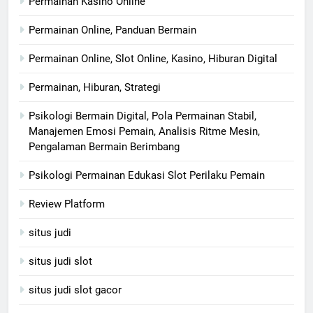
Permainan Kasino Online
Permainan Online, Panduan Bermain
Permainan Online, Slot Online, Kasino, Hiburan Digital
Permainan, Hiburan, Strategi
Psikologi Bermain Digital, Pola Permainan Stabil,
Manajemen Emosi Pemain, Analisis Ritme Mesin,
Pengalaman Bermain Berimbang
Psikologi Permainan Edukasi Slot Perilaku Pemain
Review Platform
situs judi
situs judi slot
situs judi slot gacor