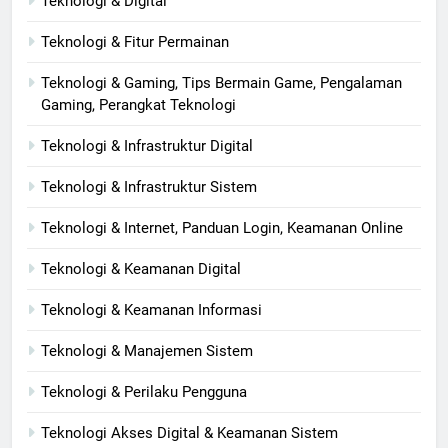
Teknologi & Digital
Teknologi & Fitur Permainan
Teknologi & Gaming, Tips Bermain Game, Pengalaman
Gaming, Perangkat Teknologi
Teknologi & Infrastruktur Digital
Teknologi & Infrastruktur Sistem
Teknologi & Internet, Panduan Login, Keamanan Online
Teknologi & Keamanan Digital
Teknologi & Keamanan Informasi
Teknologi & Manajemen Sistem
Teknologi & Perilaku Pengguna
Teknologi Akses Digital & Keamanan Sistem