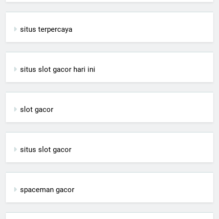
situs terpercaya
situs slot gacor hari ini
slot gacor
situs slot gacor
spaceman gacor