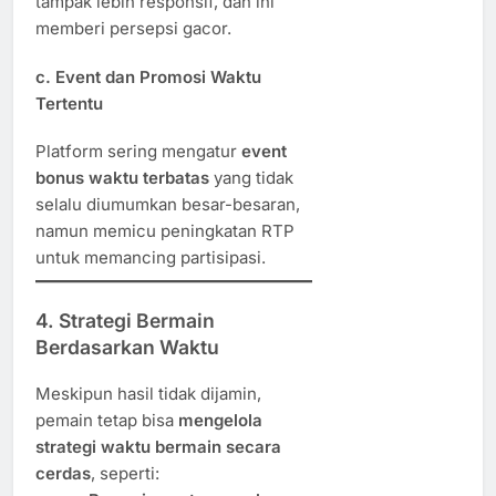
tampak lebih responsif, dan ini
memberi persepsi gacor.
c.
Event dan Promosi Waktu
Tertentu
Platform sering mengatur
event
bonus waktu terbatas
yang tidak
selalu diumumkan besar-besaran,
namun memicu peningkatan RTP
untuk memancing partisipasi.
4. Strategi Bermain
Berdasarkan Waktu
Meskipun hasil tidak dijamin,
pemain tetap bisa
mengelola
strategi waktu bermain secara
cerdas
, seperti: