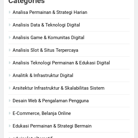
Categories
Analisa Permainan & Strategi Harian
Analisis Data & Teknologi Digital
Analisis Game & Komunitas Digital
Analisis Slot & Situs Terpercaya
Analisis Teknologi Permainan & Edukasi Digital
Analitik & Infrastruktur Digital
Arsitektur Infrastruktur & Skalabilitas Sistem
Desain Web & Pengalaman Pengguna
E-Commerce, Belanja Online
Edukasi Permainan & Strategi Bermain