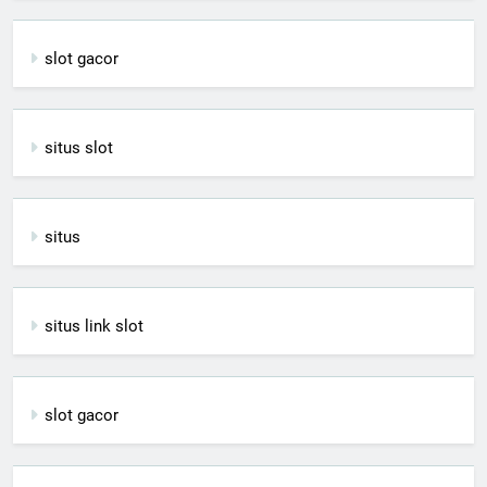
slot gacor
situs slot
situs
situs link slot
slot gacor