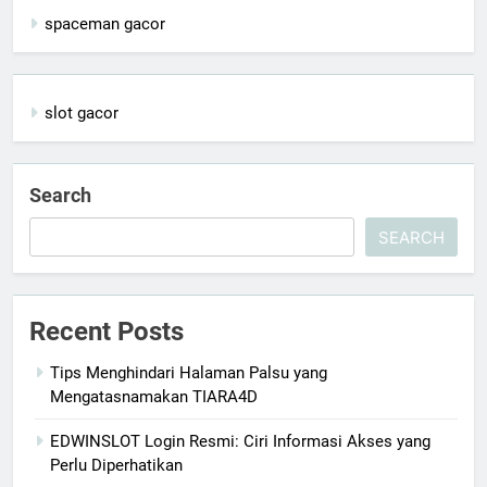
spaceman gacor
slot gacor
Search
SEARCH
Recent Posts
Tips Menghindari Halaman Palsu yang
Mengatasnamakan TIARA4D
EDWINSLOT Login Resmi: Ciri Informasi Akses yang
Perlu Diperhatikan