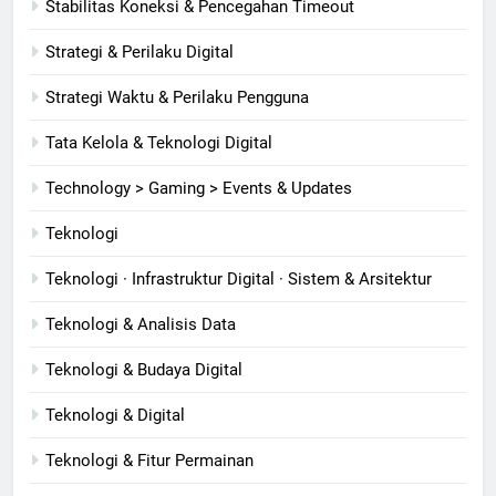
Stabilitas Koneksi & Pencegahan Timeout
Strategi & Perilaku Digital
Strategi Waktu & Perilaku Pengguna
Tata Kelola & Teknologi Digital
Technology > Gaming > Events & Updates
Teknologi
Teknologi · Infrastruktur Digital · Sistem & Arsitektur
Teknologi & Analisis Data
Teknologi & Budaya Digital
Teknologi & Digital
Teknologi & Fitur Permainan