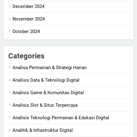
December 2024
November 2024
October 2024
Categories
Analisa Permainan & Strategi Harian
Analisis Data & Teknologi Digital
Analisis Game & Komunitas Digital
Analisis Slot & Situs Terpercaya
Analisis Teknologi Permainan & Edukasi Digital
Analitik & Infrastruktur Digital