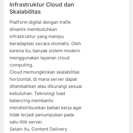
Infrastruktur Cloud dan
Skalabilitas
Platform digital dengan trafik
dinamis membutuhkan
infrastruktur yang mampu
beradaptasi secara otomatis. Oleh
karena itu, banyak sistem modern
menggunakan layanan cloud
computing.
Cloud memungkinkan skalabilitas
horizontal, di mana server dapat
ditambahkan atau dikurangi sesuai
kebutuhan. Teknologi load
balancing membantu
mendistribusikan beban kerja agar
tidak terjadi penumpukan pada
satu titik server.
Selain itu, Content Delivery