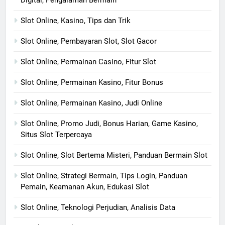
Slot Online, Kasino, Tips dan Trik
Slot Online, Pembayaran Slot, Slot Gacor
Slot Online, Permainan Casino, Fitur Slot
Slot Online, Permainan Kasino, Fitur Bonus
Slot Online, Permainan Kasino, Judi Online
Slot Online, Promo Judi, Bonus Harian, Game Kasino,
Situs Slot Terpercaya
Slot Online, Slot Bertema Misteri, Panduan Bermain Slot
Slot Online, Strategi Bermain, Tips Login, Panduan
Pemain, Keamanan Akun, Edukasi Slot
Slot Online, Teknologi Perjudian, Analisis Data