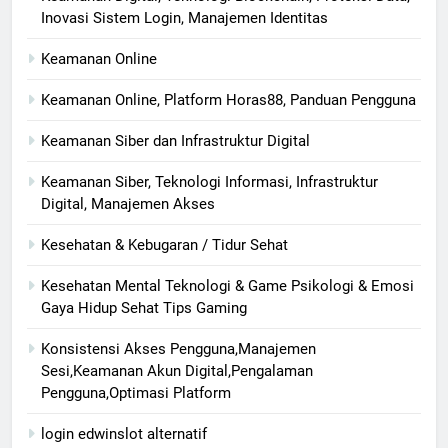
Inovasi Sistem Login, Manajemen Identitas
Keamanan Online
Keamanan Online, Platform Horas88, Panduan Pengguna
Keamanan Siber dan Infrastruktur Digital
Keamanan Siber, Teknologi Informasi, Infrastruktur
Digital, Manajemen Akses
Kesehatan & Kebugaran / Tidur Sehat
Kesehatan Mental Teknologi & Game Psikologi & Emosi
Gaya Hidup Sehat Tips Gaming
Konsistensi Akses Pengguna,Manajemen
Sesi,Keamanan Akun Digital,Pengalaman
Pengguna,Optimasi Platform
login edwinslot alternatif