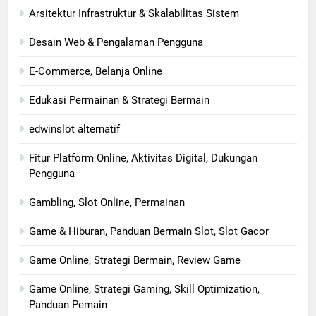
Arsitektur Infrastruktur & Skalabilitas Sistem
Desain Web & Pengalaman Pengguna
E-Commerce, Belanja Online
Edukasi Permainan & Strategi Bermain
edwinslot alternatif
Fitur Platform Online, Aktivitas Digital, Dukungan
Pengguna
Gambling, Slot Online, Permainan
Game & Hiburan, Panduan Bermain Slot, Slot Gacor
Game Online, Strategi Bermain, Review Game
Game Online, Strategi Gaming, Skill Optimization,
Panduan Pemain