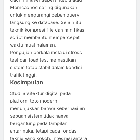
Memcached sering digunakan
untuk mengurangi beban query
langsung ke database. Selain itu,
teknik kompresi file dan minifikasi
script membantu mempercepat
waktu muat halaman.
Pengujian berkala melalui stress
test dan load test memastikan
sistem tetap stabil dalam kondisi
trafik tinggi.
Kesimpulan
Studi arsitektur digital pada
platform toto modern
menunjukkan bahwa keberhasilan
sebuah sistem tidak hanya
bergantung pada tampilan
antarmuka, tetapi pada fondasi
teknis yang kokoh. Integrasi antara