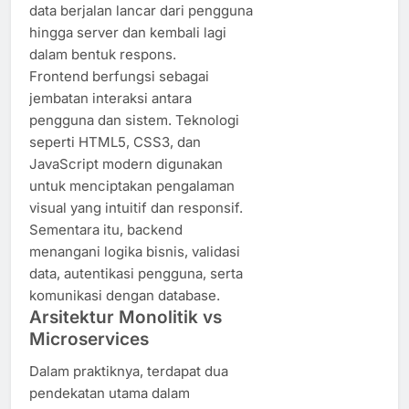
data berjalan lancar dari pengguna
hingga server dan kembali lagi
dalam bentuk respons.
Frontend berfungsi sebagai
jembatan interaksi antara
pengguna dan sistem. Teknologi
seperti HTML5, CSS3, dan
JavaScript modern digunakan
untuk menciptakan pengalaman
visual yang intuitif dan responsif.
Sementara itu, backend
menangani logika bisnis, validasi
data, autentikasi pengguna, serta
komunikasi dengan database.
Arsitektur Monolitik vs
Microservices
Dalam praktiknya, terdapat dua
pendekatan utama dalam