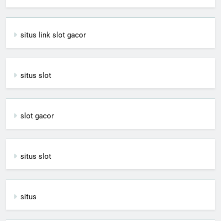
situs link slot gacor
situs slot
slot gacor
situs slot
situs