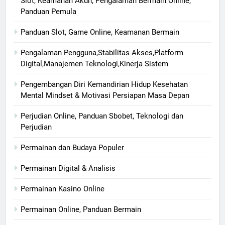
Slot, Keamanan Akun, Pengalaman Bermain Online,
Panduan Pemula
Panduan Slot, Game Online, Keamanan Bermain
Pengalaman Pengguna,Stabilitas Akses,Platform
Digital,Manajemen Teknologi,Kinerja Sistem
Pengembangan Diri Kemandirian Hidup Kesehatan
Mental Mindset & Motivasi Persiapan Masa Depan
Perjudian Online, Panduan Sbobet, Teknologi dan
Perjudian
Permainan dan Budaya Populer
Permainan Digital & Analisis
Permainan Kasino Online
Permainan Online, Panduan Bermain