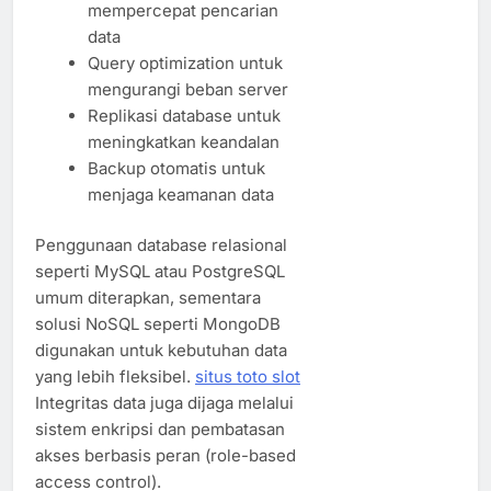
mempercepat pencarian
data
Query optimization untuk
mengurangi beban server
Replikasi database untuk
meningkatkan keandalan
Backup otomatis untuk
menjaga keamanan data
Penggunaan database relasional
seperti MySQL atau PostgreSQL
umum diterapkan, sementara
solusi NoSQL seperti MongoDB
digunakan untuk kebutuhan data
yang lebih fleksibel.
situs toto slot
Integritas data juga dijaga melalui
sistem enkripsi dan pembatasan
akses berbasis peran (role-based
access control).