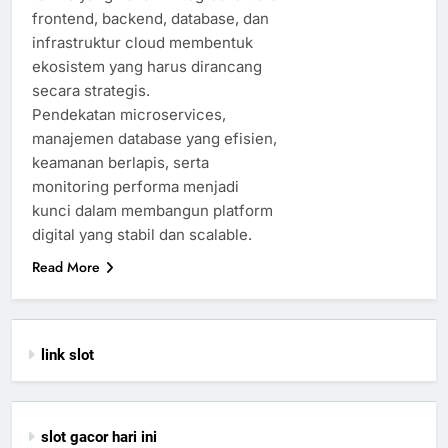
frontend, backend, database, dan
infrastruktur cloud membentuk
ekosistem yang harus dirancang
secara strategis.
Pendekatan microservices,
manajemen database yang efisien,
keamanan berlapis, serta
monitoring performa menjadi
kunci dalam membangun platform
digital yang stabil dan scalable.
Read More
link slot
slot gacor hari ini