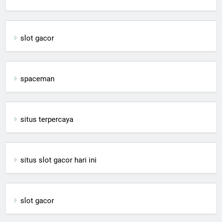
slot gacor
spaceman
situs terpercaya
situs slot gacor hari ini
slot gacor