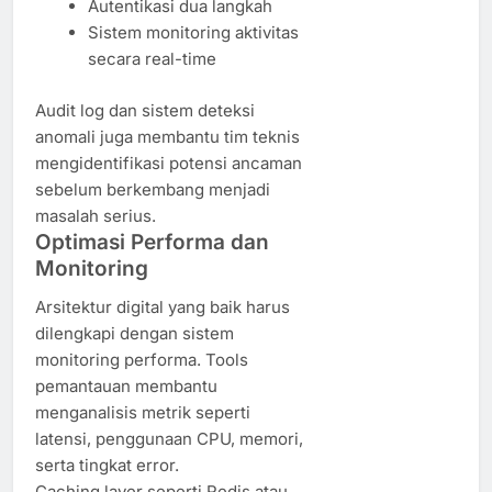
Autentikasi dua langkah
Sistem monitoring aktivitas
secara real-time
Audit log dan sistem deteksi
anomali juga membantu tim teknis
mengidentifikasi potensi ancaman
sebelum berkembang menjadi
masalah serius.
Optimasi Performa dan
Monitoring
Arsitektur digital yang baik harus
dilengkapi dengan sistem
monitoring performa. Tools
pemantauan membantu
menganalisis metrik seperti
latensi, penggunaan CPU, memori,
serta tingkat error.
Caching layer seperti Redis atau