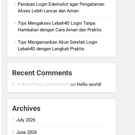
Panduan Login Edwinslot agar Pengalaman
Akses Lebih Lancar dan Aman
Tips Mengakses Lebah4D Login Tanpa
Hambatan dengan Cara Aman dan Praktis
Tips Mengamankan Akun Setelah Login
Lebah4D dengan Langkah Praktis
Recent Comments
A WordPress Commenter
on
Hello world!
Archives
July 2026
June 2026