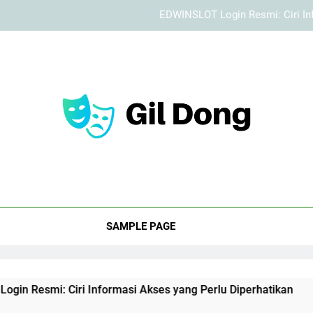
EDWINSLOT Login Resmi: Ciri In
Panduan Login Edwinslot agar Pen
Tips Mengakses Lebah4D Login Tanpa Ha
Tips Menghindari Halaman 
EDWINSLOT Login Resmi: Ciri In
Panduan Login Edwinslot agar Pen
 Dong
nformasi Menarik Dan Hiburan Terbaru Di Gil Dong. Sumber Ber
Tips Mengakses Lebah4D Login Tanpa Ha
SAMPLE PAGE
Ciri Informasi Akses yang Perlu Diperhatikan
Panduan 
2 Months A