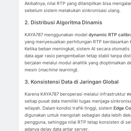
Akibatnya, nilai RTP yang ditampilkan bisa mengalam
sebelum sistem melakukan sinkronisasi ulang.
2.
Distribusi Algoritma Dinamis
KAYA787 menggunakan model
dynamic RTP calibr
yang menyesuaikan perhitungan RTP berdasarkan kon
Ketika beban meningkat, sistem AI secara otomat
data agar rasio pengembalian tetap stabil tanpa dist
berjalan melalui modul analitik yang dioptimalkan
mesin (
machine learning
).
3.
Konsistensi Data di Jaringan Global
Karena KAYA787 beroperasi melalui infrastruktur
m
setiap pusat data memiliki tugas menjaga sinkronisa
wilayah. Dalam kondisi trafik tinggi, sistem
Edge Co
digunakan untuk mengolah sebagian data lebih deka
pengguna, sehingga nilai RTP tetap konsisten di se
adanya delay data antar server.