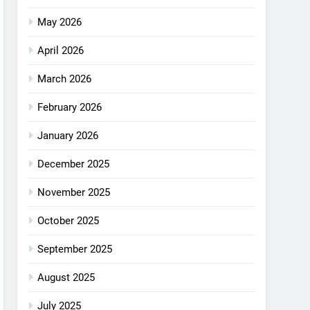
May 2026
April 2026
March 2026
February 2026
January 2026
December 2025
November 2025
October 2025
September 2025
August 2025
July 2025