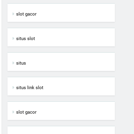
slot gacor
situs slot
situs
situs link slot
slot gacor