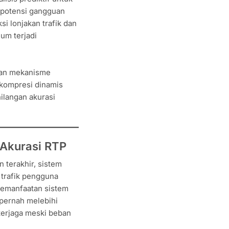
 potensi gangguan
i lonjakan trafik dan
um terjadi
kan mekanisme
 kompresi dinamis
ilangan akurasi
 Akurasi RTP
 terakhir, sistem
 trafik pengguna
pemanfaatan sistem
k pernah melebihi
terjaga meski beban