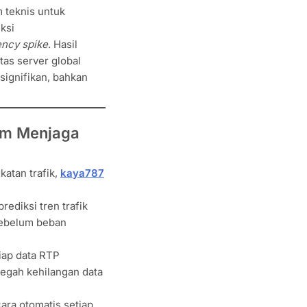
 teknis untuk
ksi
ency spike
. Hasil
as server global
ignifikan, bahkan
am Menjaga
katan trafik,
kaya787
ediksi tren trafik
sebelum beban
iap data RTP
cegah kehilangan data
ara otomatis setiap