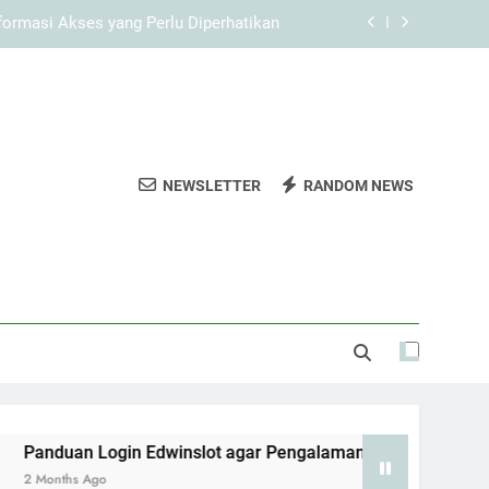
formasi Akses yang Perlu Diperhatikan
galaman Akses Lebih Lancar dan Aman
mbatan dengan Cara Aman dan Praktis
Palsu yang Mengatasnamakan TIARA4D
NEWSLETTER
RANDOM NEWS
formasi Akses yang Perlu Diperhatikan
galaman Akses Lebih Lancar dan Aman
ita Untuk Anda.
mbatan dengan Cara Aman dan Praktis
Login Edwinslot agar Pengalaman Akses Lebih Lancar dan A
go