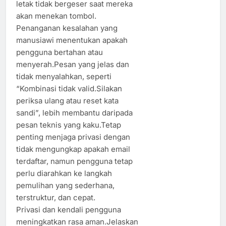
letak tidak bergeser saat mereka
akan menekan tombol.
Penanganan kesalahan yang
manusiawi menentukan apakah
pengguna bertahan atau
menyerah.Pesan yang jelas dan
tidak menyalahkan, seperti
“Kombinasi tidak valid.Silakan
periksa ulang atau reset kata
sandi”, lebih membantu daripada
pesan teknis yang kaku.Tetap
penting menjaga privasi dengan
tidak mengungkap apakah email
terdaftar, namun pengguna tetap
perlu diarahkan ke langkah
pemulihan yang sederhana,
terstruktur, dan cepat.
Privasi dan kendali pengguna
meningkatkan rasa aman.Jelaskan