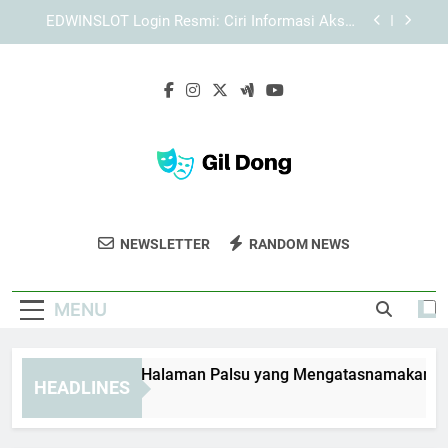
Skip
Panduan Login Edwinslot agar Pengalaman Akses
to
Lebih Lancar dan Aman
content
Tips Mengakses Lebah4D Login Tanpa Hambatan
dengan Cara Aman dan Praktis
Tips Menghindari Halaman Palsu yang
Mengatasnamakan TIARA4D
EDWINSLOT Login Resmi: Ciri Informasi Akses
yang Perlu Diperhatikan
Panduan Login Edwinslot agar Pengalaman Akses
Lebih Lancar dan Aman
Gil Dong
Temukan Informasi Menarik Dan Hiburan
Tips Mengakses Lebah4D Login Tanpa Hambatan
NEWSLETTER
RANDOM NEWS
dengan Cara Aman dan Praktis
Terbaru Di Gil Dong. Sumber Berita Untuk
Anda.
MENU
ps Menghindari Halaman Palsu yang Mengatasnamakan TIAR
HEADLINES
Weeks Ago