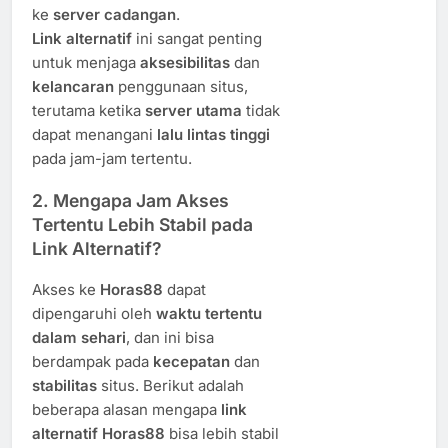
ke
server cadangan
.
Link alternatif
ini sangat penting
untuk menjaga
aksesibilitas
dan
kelancaran
penggunaan situs,
terutama ketika
server utama
tidak
dapat menangani
lalu lintas tinggi
pada jam-jam tertentu.
2. Mengapa Jam Akses
Tertentu Lebih Stabil pada
Link Alternatif?
Akses ke
Horas88
dapat
dipengaruhi oleh
waktu tertentu
dalam sehari
, dan ini bisa
berdampak pada
kecepatan
dan
stabilitas
situs. Berikut adalah
beberapa alasan mengapa
link
alternatif Horas88
bisa lebih stabil