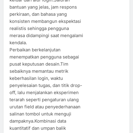
bantuan yang jelas, jam respons
perkiraan, dan bahasa yang
konsisten membangun ekspektasi
realistis sehingga pengguna
merasa didampingi saat mengalami
kendala.
Perbaikan berkelanjutan
menempatkan pengguna sebagai
pusat keputusan desain.Tim
sebaiknya memantau metrik
keberhasilan login, waktu
penyelesaian tugas, dan titik drop-
off, lalu menjalankan eksperimen
terarah seperti pengaturan ulang
urutan field atau penyederhanaan
salinan tombol untuk menguji
dampaknya.Kombinasi data
kuantitatif dan umpan balik