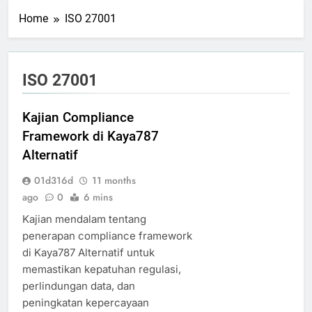
Home
ISO 27001
ISO 27001
Kajian Compliance
Framework di Kaya787
Alternatif
01d316d
11 months
ago
0
6 mins
Kajian mendalam tentang
penerapan compliance framework
di Kaya787 Alternatif untuk
memastikan kepatuhan regulasi,
perlindungan data, dan
peningkatan kepercayaan