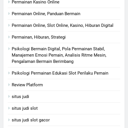
Permainan Kasino Online
Permainan Online, Panduan Bermain
Permainan Online, Slot Online, Kasino, Hiburan Digital
Permainan, Hiburan, Strategi
Psikologi Bermain Digital, Pola Permainan Stabil,
Manajemen Emosi Pemain, Analisis Ritme Mesin,
Pengalaman Bermain Berimbang
Psikologi Permainan Edukasi Slot Perilaku Pemain
Review Platform
situs judi
situs judi slot
situs judi slot gacor