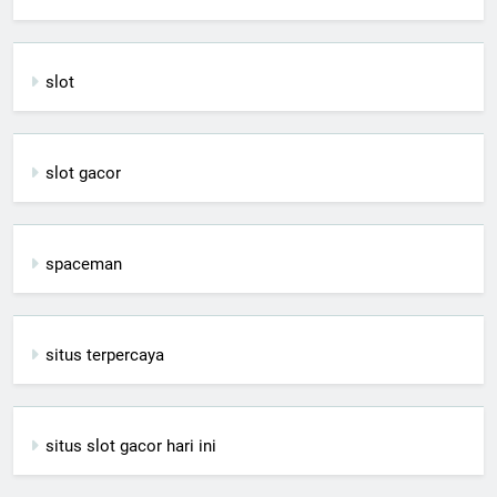
slot
slot gacor
spaceman
situs terpercaya
situs slot gacor hari ini