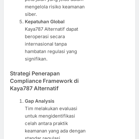
mengelola risiko keamanan
siber.
Kepatuhan Global
Kaya787 Alternatif dapat
beroperasi secara
internasional tanpa
hambatan regulasi yang
signifikan.
Strategi Penerapan
Compliance Framework di
Kaya787 Alternatif
Gap Analysis
Tim melakukan evaluasi
untuk mengidentifikasi
celah antara praktik
keamanan yang ada dengan
standar regulasi.