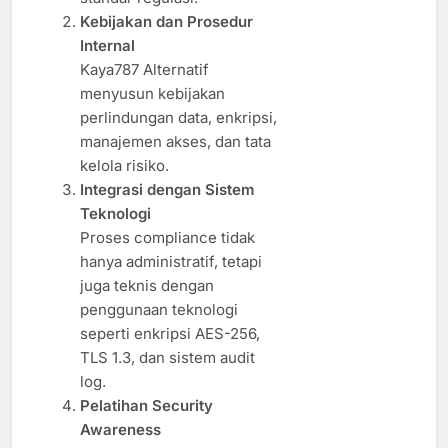
Kebijakan dan Prosedur
Internal
Kaya787 Alternatif
menyusun kebijakan
perlindungan data, enkripsi,
manajemen akses, dan tata
kelola risiko.
Integrasi dengan Sistem
Teknologi
Proses compliance tidak
hanya administratif, tetapi
juga teknis dengan
penggunaan teknologi
seperti enkripsi AES-256,
TLS 1.3, dan sistem audit
log.
Pelatihan Security
Awareness