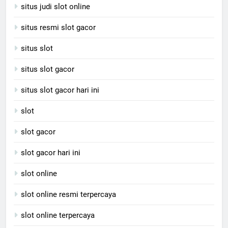
situs judi slot online
situs resmi slot gacor
situs slot
situs slot gacor
situs slot gacor hari ini
slot
slot gacor
slot gacor hari ini
slot online
slot online resmi terpercaya
slot online terpercaya