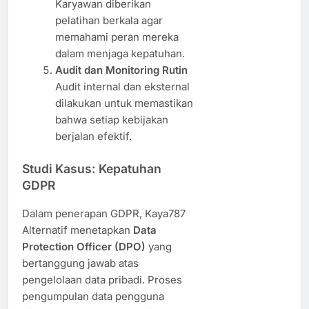
Karyawan diberikan
pelatihan berkala agar
memahami peran mereka
dalam menjaga kepatuhan.
Audit dan Monitoring Rutin
Audit internal dan eksternal
dilakukan untuk memastikan
bahwa setiap kebijakan
berjalan efektif.
Studi Kasus: Kepatuhan
GDPR
Dalam penerapan GDPR, Kaya787
Alternatif menetapkan
Data
Protection Officer (DPO)
yang
bertanggung jawab atas
pengelolaan data pribadi. Proses
pengumpulan data pengguna