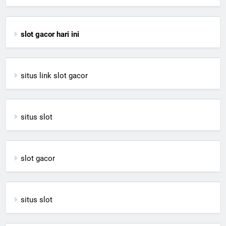
slot gacor hari ini
situs link slot gacor
situs slot
slot gacor
situs slot