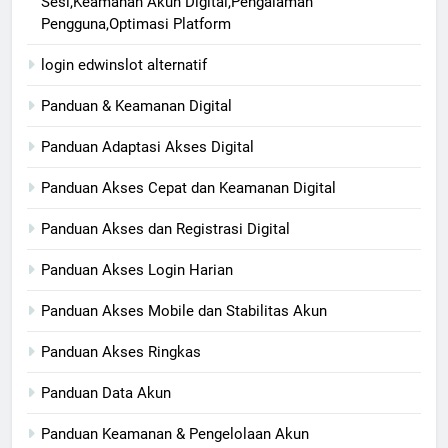
Sesi,Keamanan Akun Digital,Pengalaman
Pengguna,Optimasi Platform
login edwinslot alternatif
Panduan & Keamanan Digital
Panduan Adaptasi Akses Digital
Panduan Akses Cepat dan Keamanan Digital
Panduan Akses dan Registrasi Digital
Panduan Akses Login Harian
Panduan Akses Mobile dan Stabilitas Akun
Panduan Akses Ringkas
Panduan Data Akun
Panduan Keamanan & Pengelolaan Akun