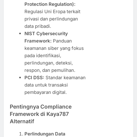
Protection Regulation):
Regulasi Uni Eropa terkait
privasi dan perlindungan
data pribadi.
NIST Cybersecurity
Framework:
Panduan
keamanan siber yang fokus
pada identifikasi,
perlindungan, deteksi,
respon, dan pemulihan.
PCI DSS:
Standar keamanan
data untuk transaksi
pembayaran digital.
Pentingnya Compliance
Framework di Kaya787
Alternatif
Perlindungan Data