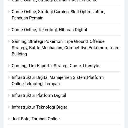
Game Online, Strategi Gaming, Skill Optimization,
Panduan Pemain
Game Online, Teknologi, Hiburan Digital
Gaming, Strategi Pokémon, Tipe Ground, Offense
Strategy, Battle Mechanics, Competitive Pokémon, Team
Building
Gaming, Tim Esports, Strategi Game, Lifestyle
Infrastruktur Digital,Manajemen Sistem,Platform
Online,Teknologi Terapan
Infrastruktur Platform Digital
Infrastruktur Teknologi Digital
Judi Bola, Taruhan Online