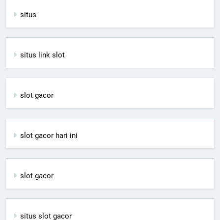
situs
situs link slot
slot gacor
slot gacor hari ini
slot gacor
situs slot gacor