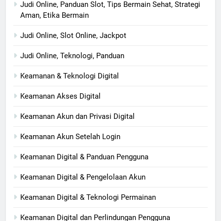
Judi Online, Panduan Slot, Tips Bermain Sehat, Strategi
Aman, Etika Bermain
Judi Online, Slot Online, Jackpot
Judi Online, Teknologi, Panduan
Keamanan & Teknologi Digital
Keamanan Akses Digital
Keamanan Akun dan Privasi Digital
Keamanan Akun Setelah Login
Keamanan Digital & Panduan Pengguna
Keamanan Digital & Pengelolaan Akun
Keamanan Digital & Teknologi Permainan
Keamanan Digital dan Perlindungan Pengguna