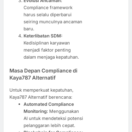
Evolusi Ancaman:
Compliance framework
harus selalu diperbarui
seiring munculnya ancaman
baru.
Keterlibatan SDM:
Kedisiplinan karyawan
menjadi faktor penting
dalam menjaga kepatuhan.
Masa Depan Compliance di
Kaya787 Alternatif
Untuk memperkuat kepatuhan,
Kaya787 Alternatif berencana:
Automated Compliance
Monitoring:
Menggunakan
AI untuk mendeteksi potensi
pelanggaran lebih cepat.