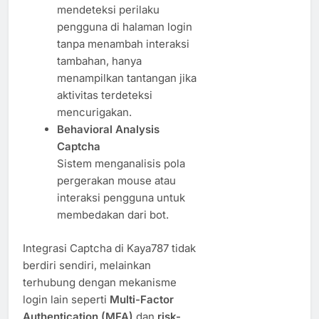
mendeteksi perilaku
pengguna di halaman login
tanpa menambah interaksi
tambahan, hanya
menampilkan tantangan jika
aktivitas terdeteksi
mencurigakan.
Behavioral Analysis
Captcha
Sistem menganalisis pola
pergerakan mouse atau
interaksi pengguna untuk
membedakan dari bot.
Integrasi Captcha di Kaya787 tidak
berdiri sendiri, melainkan
terhubung dengan mekanisme
login lain seperti
Multi-Factor
Authentication (MFA)
dan
risk-