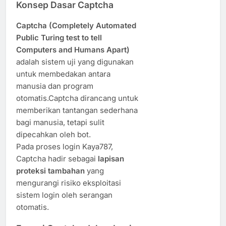
Konsep Dasar Captcha
Captcha (Completely Automated
Public Turing test to tell
Computers and Humans Apart)
adalah sistem uji yang digunakan
untuk membedakan antara
manusia dan program
otomatis.Captcha dirancang untuk
memberikan tantangan sederhana
bagi manusia, tetapi sulit
dipecahkan oleh bot.
Pada proses login Kaya787,
Captcha hadir sebagai
lapisan
proteksi tambahan
yang
mengurangi risiko eksploitasi
sistem login oleh serangan
otomatis.