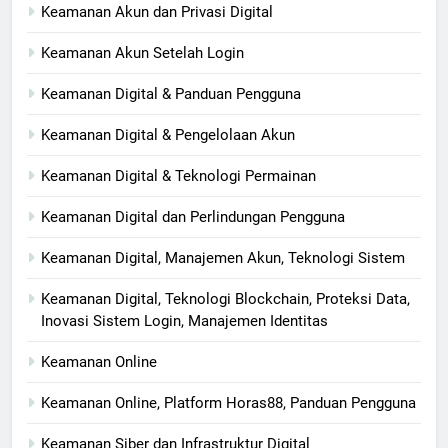
Keamanan Akun dan Privasi Digital
Keamanan Akun Setelah Login
Keamanan Digital & Panduan Pengguna
Keamanan Digital & Pengelolaan Akun
Keamanan Digital & Teknologi Permainan
Keamanan Digital dan Perlindungan Pengguna
Keamanan Digital, Manajemen Akun, Teknologi Sistem
Keamanan Digital, Teknologi Blockchain, Proteksi Data,
Inovasi Sistem Login, Manajemen Identitas
Keamanan Online
Keamanan Online, Platform Horas88, Panduan Pengguna
Keamanan Siber dan Infrastruktur Digital