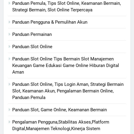
Panduan Pemula, Tips Slot Online, Keamanan Bermain,
Strategi Bermain, Slot Online Terpercaya
Panduan Pengguna & Pemulihan Akun
Panduan Permainan
Panduan Slot Online
Panduan Slot Online Tips Bermain Slot Manajemen
Keuangan Game Edukasi Game Online Hiburan Digital
Aman
Panduan Slot Online, Tips Login Aman, Strategi Bermain
Slot, Keamanan Akun, Pengalaman Bermain Online,
Panduan Pemula
Panduan Slot, Game Online, Keamanan Bermain
Pengalaman Pengguna,Stabilitas Akses,Platform
Digital,Manajemen Teknologi,Kinerja Sistem