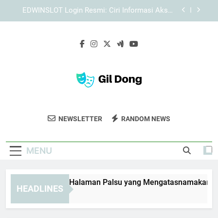
Skip
Panduan Login Edwinslot agar Pengalaman Akses
to
Lebih Lancar dan Aman
content
Tips Mengakses Lebah4D Login Tanpa Hambatan
dengan Cara Aman dan Praktis
Tips Menghindari Halaman Palsu yang
Mengatasnamakan TIARA4D
EDWINSLOT Login Resmi: Ciri Informasi Akses
yang Perlu Diperhatikan
Panduan Login Edwinslot agar Pengalaman Akses
Lebih Lancar dan Aman
Gil Dong
Temukan Informasi Menarik Dan Hiburan
Tips Mengakses Lebah4D Login Tanpa Hambatan
NEWSLETTER
RANDOM NEWS
dengan Cara Aman dan Praktis
Terbaru Di Gil Dong. Sumber Berita Untuk
Anda.
MENU
ps Menghindari Halaman Palsu yang Mengatasnamakan TIA
HEADLINES
Weeks Ago