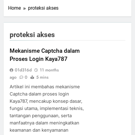
Home
proteksi akses
proteksi akses
Mekanisme Captcha dalam
Proses Login Kaya787
01d316d
11 months
ago
0
5 mins
Artikel ini membahas mekanisme
Captcha dalam proses login
Kaya787, mencakup konsep dasar,
fungsi utama, implementasi teknis,
tantangan penggunaan, serta
manfaatnya dalam meningkatkan
keamanan dan kenyamanan