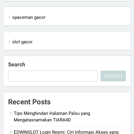
spaceman gacor
slot gacor
Search
SEARCH
Recent Posts
Tips Menghindari Halaman Palsu yang
Mengatasnamakan TIARA4D
EDWINSLOT Login Resmi: Ciri Informasi Akses yang