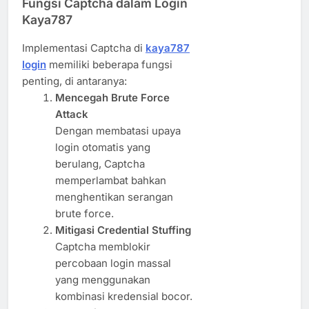
Fungsi Captcha dalam Login
Kaya787
Implementasi Captcha di
kaya787
login
memiliki beberapa fungsi
penting, di antaranya:
Mencegah Brute Force
Attack
Dengan membatasi upaya
login otomatis yang
berulang, Captcha
memperlambat bahkan
menghentikan serangan
brute force.
Mitigasi Credential Stuffing
Captcha memblokir
percobaan login massal
yang menggunakan
kombinasi kredensial bocor.