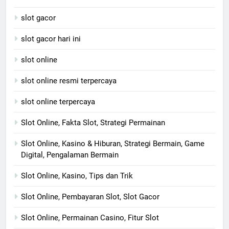
slot gacor
slot gacor hari ini
slot online
slot online resmi terpercaya
slot online terpercaya
Slot Online, Fakta Slot, Strategi Permainan
Slot Online, Kasino & Hiburan, Strategi Bermain, Game
Digital, Pengalaman Bermain
Slot Online, Kasino, Tips dan Trik
Slot Online, Pembayaran Slot, Slot Gacor
Slot Online, Permainan Casino, Fitur Slot