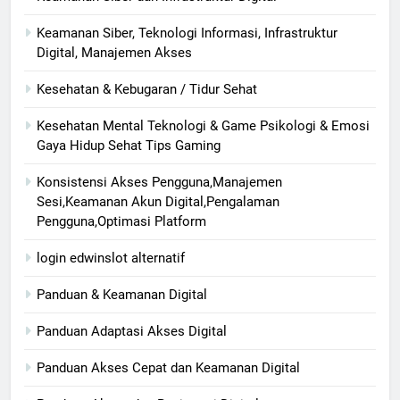
Keamanan Siber, Teknologi Informasi, Infrastruktur
Digital, Manajemen Akses
Kesehatan & Kebugaran / Tidur Sehat
Kesehatan Mental Teknologi & Game Psikologi & Emosi
Gaya Hidup Sehat Tips Gaming
Konsistensi Akses Pengguna,Manajemen
Sesi,Keamanan Akun Digital,Pengalaman
Pengguna,Optimasi Platform
login edwinslot alternatif
Panduan & Keamanan Digital
Panduan Adaptasi Akses Digital
Panduan Akses Cepat dan Keamanan Digital