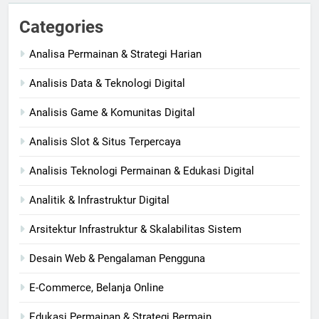
Categories
Analisa Permainan & Strategi Harian
Analisis Data & Teknologi Digital
Analisis Game & Komunitas Digital
Analisis Slot & Situs Terpercaya
Analisis Teknologi Permainan & Edukasi Digital
Analitik & Infrastruktur Digital
Arsitektur Infrastruktur & Skalabilitas Sistem
Desain Web & Pengalaman Pengguna
E-Commerce, Belanja Online
Edukasi Permainan & Strategi Bermain