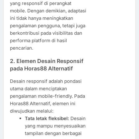
yang responsif di perangkat
mobile. Dengan demikian, adaptasi
ini tidak hanya meningkatkan
pengalaman pengguna, tetapi juga
berkontribusi pada visibilitas dan
performa platform di hasil
pencarian.
2. Elemen Desain Responsif
pada Horas88 Alternatif
Desain responsif adalah pondasi
utama dalam menciptakan
pengalaman mobile-friendly. Pada
Horas88 Alternatif, elemen ini
diwujudkan melalui:
Tata letak fleksibel:
Desain
yang mampu menyesuaikan
tampilan dengan berbagai