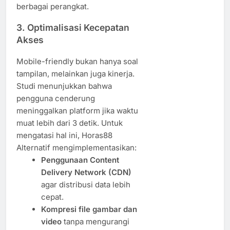
berbagai perangkat.
3. Optimalisasi Kecepatan
Akses
Mobile-friendly bukan hanya soal
tampilan, melainkan juga kinerja.
Studi menunjukkan bahwa
pengguna cenderung
meninggalkan platform jika waktu
muat lebih dari 3 detik. Untuk
mengatasi hal ini, Horas88
Alternatif mengimplementasikan:
Penggunaan Content
Delivery Network (CDN)
agar distribusi data lebih
cepat.
Kompresi file gambar dan
video
tanpa mengurangi