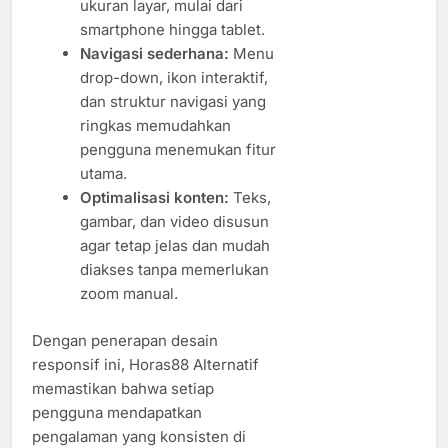
ukuran layar, mulai dari
smartphone hingga tablet.
Navigasi sederhana:
Menu
drop-down, ikon interaktif,
dan struktur navigasi yang
ringkas memudahkan
pengguna menemukan fitur
utama.
Optimalisasi konten:
Teks,
gambar, dan video disusun
agar tetap jelas dan mudah
diakses tanpa memerlukan
zoom manual.
Dengan penerapan desain
responsif ini, Horas88 Alternatif
memastikan bahwa setiap
pengguna mendapatkan
pengalaman yang konsisten di