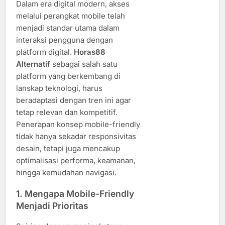
Dalam era digital modern, akses
melalui perangkat mobile telah
menjadi standar utama dalam
interaksi pengguna dengan
platform digital.
Horas88
Alternatif
sebagai salah satu
platform yang berkembang di
lanskap teknologi, harus
beradaptasi dengan tren ini agar
tetap relevan dan kompetitif.
Penerapan konsep mobile-friendly
tidak hanya sekadar responsivitas
desain, tetapi juga mencakup
optimalisasi performa, keamanan,
hingga kemudahan navigasi.
1. Mengapa Mobile-Friendly
Menjadi Prioritas