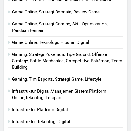
Game & Hiburan, Panduan Bermain Slot, Slot Gacor
Game Online, Strategi Bermain, Review Game
Game Online, Strategi Gaming, Skill Optimization,
Panduan Pemain
Game Online, Teknologi, Hiburan Digital
Gaming, Strategi Pokémon, Tipe Ground, Offense
Strategy, Battle Mechanics, Competitive Pokémon, Team
Building
Gaming, Tim Esports, Strategi Game, Lifestyle
Infrastruktur Digital,Manajemen Sistem,Platform
Online,Teknologi Terapan
Infrastruktur Platform Digital
Infrastruktur Teknologi Digital