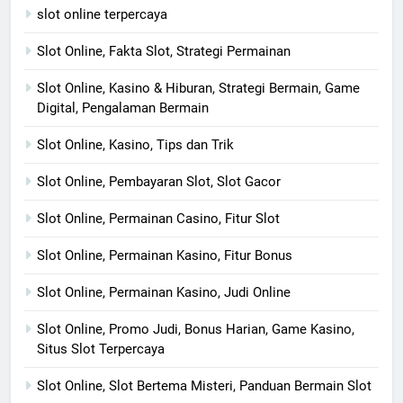
slot online terpercaya
Slot Online, Fakta Slot, Strategi Permainan
Slot Online, Kasino & Hiburan, Strategi Bermain, Game
Digital, Pengalaman Bermain
Slot Online, Kasino, Tips dan Trik
Slot Online, Pembayaran Slot, Slot Gacor
Slot Online, Permainan Casino, Fitur Slot
Slot Online, Permainan Kasino, Fitur Bonus
Slot Online, Permainan Kasino, Judi Online
Slot Online, Promo Judi, Bonus Harian, Game Kasino,
Situs Slot Terpercaya
Slot Online, Slot Bertema Misteri, Panduan Bermain Slot