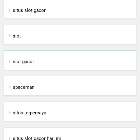
situs slot gacor
slot
slot gacor
spaceman
situs terpercaya
situs slot gacor hari ini