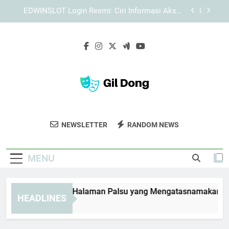
Skip
Panduan Login Edwinslot agar Pengalaman Akses
to
Lebih Lancar dan Aman
content
Tips Mengakses Lebah4D Login Tanpa Hambatan
dengan Cara Aman dan Praktis
Tips Menghindari Halaman Palsu yang
Mengatasnamakan TIARA4D
EDWINSLOT Login Resmi: Ciri Informasi Akses
yang Perlu Diperhatikan
Panduan Login Edwinslot agar Pengalaman Akses
Lebih Lancar dan Aman
Gil Dong
Temukan Informasi Menarik Dan Hiburan
Tips Mengakses Lebah4D Login Tanpa Hambatan
NEWSLETTER
RANDOM NEWS
dengan Cara Aman dan Praktis
Terbaru Di Gil Dong. Sumber Berita Untuk
Anda.
MENU
ps Menghindari Halaman Palsu yang Mengatasnamakan TIA
HEADLINES
Weeks Ago