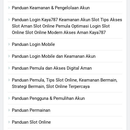
Panduan Keamanan & Pengelolaan Akun
Panduan Login Kaya787 Keamanan Akun Slot Tips Akses
Slot Aman Slot Online Pemula Optimasi Login Slot
Online Slot Online Modern Akses Aman Kaya787
Panduan Login Mobile
Panduan Login Mobile dan Keamanan Akun
Panduan Pemula dan Akses Digital Aman
Panduan Pemula, Tips Slot Online, Keamanan Bermain,
Strategi Bermain, Slot Online Terpercaya
Panduan Pengguna & Pemulihan Akun
Panduan Permainan
Panduan Slot Online