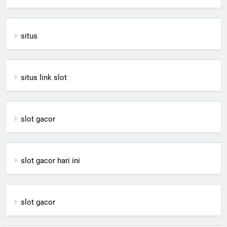
situs
situs link slot
slot gacor
slot gacor hari ini
slot gacor