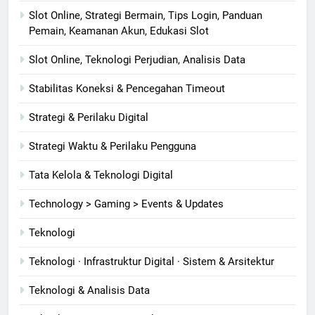
Slot Online, Strategi Bermain, Tips Login, Panduan
Pemain, Keamanan Akun, Edukasi Slot
Slot Online, Teknologi Perjudian, Analisis Data
Stabilitas Koneksi & Pencegahan Timeout
Strategi & Perilaku Digital
Strategi Waktu & Perilaku Pengguna
Tata Kelola & Teknologi Digital
Technology > Gaming > Events & Updates
Teknologi
Teknologi · Infrastruktur Digital · Sistem & Arsitektur
Teknologi & Analisis Data