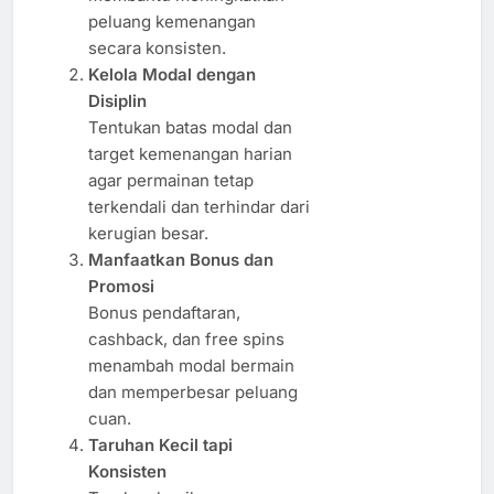
peluang kemenangan
secara konsisten.
Kelola Modal dengan
Disiplin
Tentukan batas modal dan
target kemenangan harian
agar permainan tetap
terkendali dan terhindar dari
kerugian besar.
Manfaatkan Bonus dan
Promosi
Bonus pendaftaran,
cashback, dan free spins
menambah modal bermain
dan memperbesar peluang
cuan.
Taruhan Kecil tapi
Konsisten