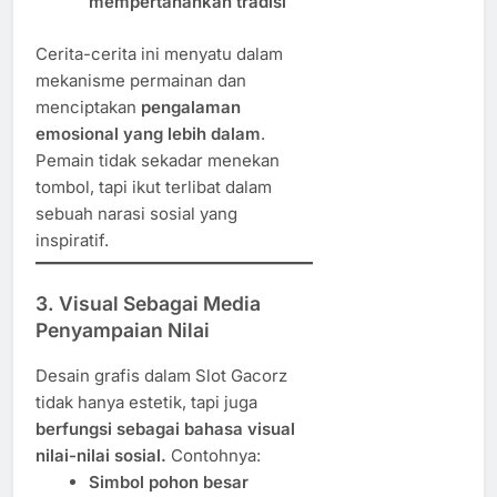
mempertahankan tradisi
Cerita-cerita ini menyatu dalam
mekanisme permainan dan
menciptakan
pengalaman
emosional yang lebih dalam
.
Pemain tidak sekadar menekan
tombol, tapi ikut terlibat dalam
sebuah narasi sosial yang
inspiratif.
3.
Visual Sebagai Media
Penyampaian Nilai
Desain grafis dalam Slot Gacorz
tidak hanya estetik, tapi juga
berfungsi sebagai bahasa visual
nilai-nilai sosial.
Contohnya:
Simbol pohon besar