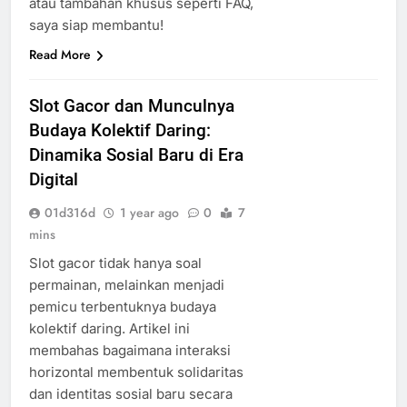
atau tambahan khusus seperti FAQ,
saya siap membantu!
Read More
Slot Gacor dan Munculnya
Budaya Kolektif Daring:
Dinamika Sosial Baru di Era
Digital
01d316d
1 year ago
0
7
mins
Slot gacor tidak hanya soal
permainan, melainkan menjadi
pemicu terbentuknya budaya
kolektif daring. Artikel ini
membahas bagaimana interaksi
horizontal membentuk solidaritas
dan identitas sosial baru secara