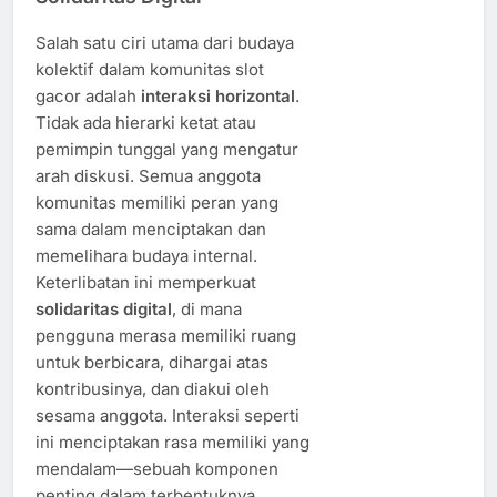
Salah satu ciri utama dari budaya
kolektif dalam komunitas slot
gacor adalah
interaksi horizontal
.
Tidak ada hierarki ketat atau
pemimpin tunggal yang mengatur
arah diskusi. Semua anggota
komunitas memiliki peran yang
sama dalam menciptakan dan
memelihara budaya internal.
Keterlibatan ini memperkuat
solidaritas digital
, di mana
pengguna merasa memiliki ruang
untuk berbicara, dihargai atas
kontribusinya, dan diakui oleh
sesama anggota. Interaksi seperti
ini menciptakan rasa memiliki yang
mendalam—sebuah komponen
penting dalam terbentuknya