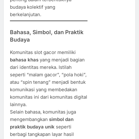
budaya kolektif yang
berkelanjutan.
Bahasa, Simbol, dan Praktik
Budaya
Komunitas slot gacor memiliki
bahasa khas
yang menjadi bagian
dari identitas mereka. Istilah
seperti “malam gacor”, “pola hoki”,
atau “spin tenang” menjadi bentuk
komunikasi yang membedakan
komunitas ini dari komunitas digital
lainnya.
Selain bahasa, komunitas juga
mengembangkan
simbol dan
praktik budaya unik
seperti
berbagi tangkapan layar hasil