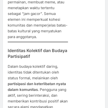
permainan, membuat meme, atau
menetapkan waktu tertentu
sebagai “jam gacor”. Semua
elemen ini memperkuat kohesi
komunitas dan memperjelas batas-
batas kultural yang menyatukan
para anggotanya.
Identitas Kolektif dan Budaya
Partisipatif
Dalam budaya kolektif daring,
identitas tidak ditentukan oleh
status formal, melainkan oleh
partisipasi dan keterlibatan nyata
dalam komunitas
. Pengguna yang
aktif, sering berinteraksi, dan
memberikan kontribusi positif akan
secara alami mendapatkan