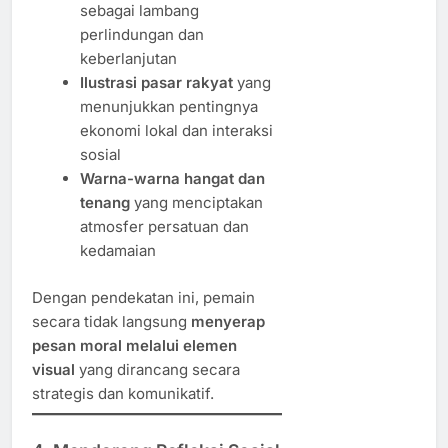
sebagai lambang
perlindungan dan
keberlanjutan
Ilustrasi pasar rakyat
yang
menunjukkan pentingnya
ekonomi lokal dan interaksi
sosial
Warna-warna hangat dan
tenang
yang menciptakan
atmosfer persatuan dan
kedamaian
Dengan pendekatan ini, pemain
secara tidak langsung
menyerap
pesan moral melalui elemen
visual
yang dirancang secara
strategis dan komunikatif.