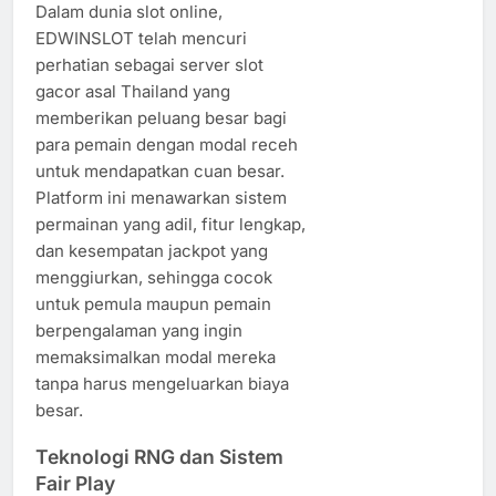
Dalam dunia slot online,
EDWINSLOT telah mencuri
perhatian sebagai server slot
gacor asal Thailand yang
memberikan peluang besar bagi
para pemain dengan modal receh
untuk mendapatkan cuan besar.
Platform ini menawarkan sistem
permainan yang adil, fitur lengkap,
dan kesempatan jackpot yang
menggiurkan, sehingga cocok
untuk pemula maupun pemain
berpengalaman yang ingin
memaksimalkan modal mereka
tanpa harus mengeluarkan biaya
besar.
Teknologi RNG dan Sistem
Fair Play