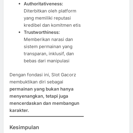
Authoritativeness:
Diterbitkan oleh platform
yang memiliki reputasi
kredibel dan komitmen etis
Trustworthiness:
Memberikan narasi dan
sistem permainan yang
transparan, inklusif, dan
bebas dari manipulasi
Dengan fondasi ini, Slot Gacorz
membuktikan diri sebagai
permainan yang bukan hanya
menyenangkan, tetapi juga
mencerdaskan dan membangun
karakter.
Kesimpulan