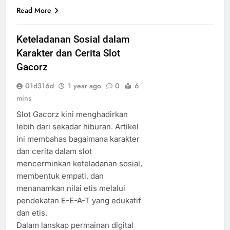
Read More
Keteladanan Sosial dalam
Karakter dan Cerita Slot
Gacorz
01d316d
1 year ago
0
6
mins
Slot Gacorz kini menghadirkan
lebih dari sekadar hiburan. Artikel
ini membahas bagaimana karakter
dan cerita dalam slot
mencerminkan keteladanan sosial,
membentuk empati, dan
menanamkan nilai etis melalui
pendekatan E-E-A-T yang edukatif
dan etis.
Dalam lanskap permainan digital