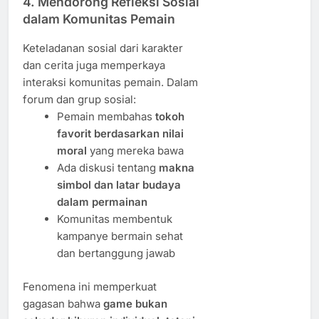
4.
Mendorong Refleksi Sosial
dalam Komunitas Pemain
Keteladanan sosial dari karakter
dan cerita juga memperkaya
interaksi komunitas pemain. Dalam
forum dan grup sosial:
Pemain membahas
tokoh
favorit berdasarkan nilai
moral
yang mereka bawa
Ada diskusi tentang
makna
simbol dan latar budaya
dalam permainan
Komunitas membentuk
kampanye bermain sehat
dan bertanggung jawab
Fenomena ini memperkuat
gagasan bahwa
game bukan