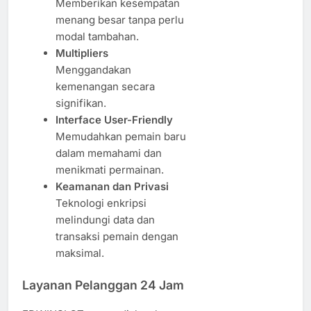
Memberikan kesempatan
menang besar tanpa perlu
modal tambahan.
Multipliers
Menggandakan
kemenangan secara
signifikan.
Interface User-Friendly
Memudahkan pemain baru
dalam memahami dan
menikmati permainan.
Keamanan dan Privasi
Teknologi enkripsi
melindungi data dan
transaksi pemain dengan
maksimal.
Layanan Pelanggan 24 Jam