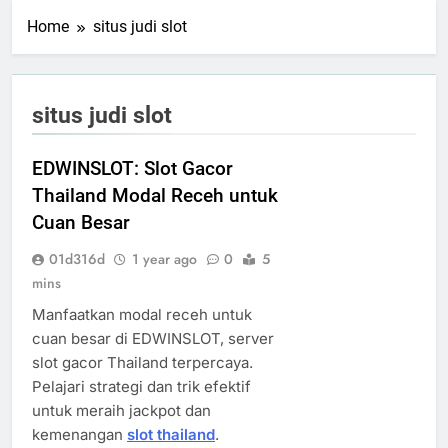
Home
situs judi slot
situs judi slot
EDWINSLOT: Slot Gacor
Thailand Modal Receh untuk
Cuan Besar
01d316d
1 year ago
0
5
mins
Manfaatkan modal receh untuk
cuan besar di EDWINSLOT, server
slot gacor Thailand terpercaya.
Pelajari strategi dan trik efektif
untuk meraih jackpot dan
kemenangan
slot thailand
.