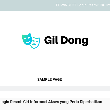
EDWINSLOT Login Resmi: Ciri In
Panduan Login Edwinslot agar Pen
Tips Mengakses Lebah4D Login Tanpa Ha
Tips Menghindari Halaman 
EDWINSLOT Login Resmi: Ciri In
Panduan Login Edwinslot agar Pen
 Dong
nformasi Menarik Dan Hiburan Terbaru Di Gil Dong. Sumber Ber
Tips Mengakses Lebah4D Login Tanpa Ha
SAMPLE PAGE
: Ciri Informasi Akses yang Perlu Diperhatikan
Pandu
2 Month