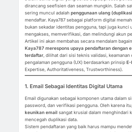
dirancang seefisien dan seaman mungkin. Salah sa
sering muncul adalah
penggunaan ulang (duplikasi
mendaftar. Kaya787 sebagai platform digital mema
bukan sekadar identitas pengguna, tapi juga kunci
mengakses, memverifikasi, dan melindungi akun p
Artikel ini akan membahas secara mendalam baga
Kaya787 merespons upaya pendaftaran dengan e
terdaftar
, dilihat dari sisi teknis validasi, keamanan 
pengalaman pengguna (UX) berdasarkan prinsip
E-
Expertise, Authoritativeness, Trustworthiness).
1. Email Sebagai Identitas Digital Utama
Email digunakan sebagai komponen utama dalam sis
password, dan verifikasi pengguna. Oleh karena it
keunikan email
sangat krusial dalam menghindari k
mencegah duplikasi data.
Sistem pendaftaran yang baik harus mampu mendete