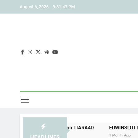
Skip
August 6, 2026
9:31:48 PM
to
content
Gil
Temukan I
 yang Mengatasnamakan TIARA4D
EDWINSLOT Login Resmi
1 Month Ago
HEADLINES