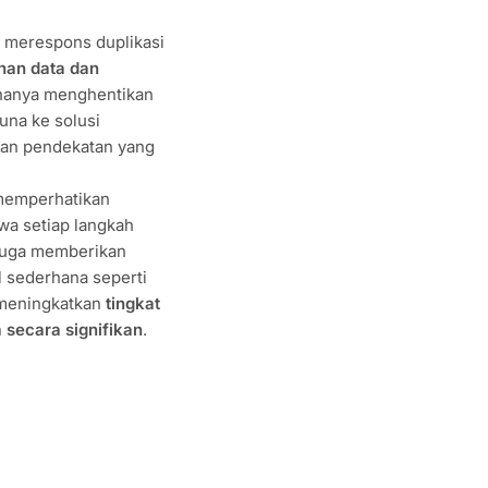
 merespons duplikasi
nan data dan
 hanya menghentikan
una ke solusi
ngan pendekatan yang
 memperhatikan
wa setiap langkah
 juga memberikan
l sederhana seperti
t meningkatkan
tingkat
secara signifikan
.