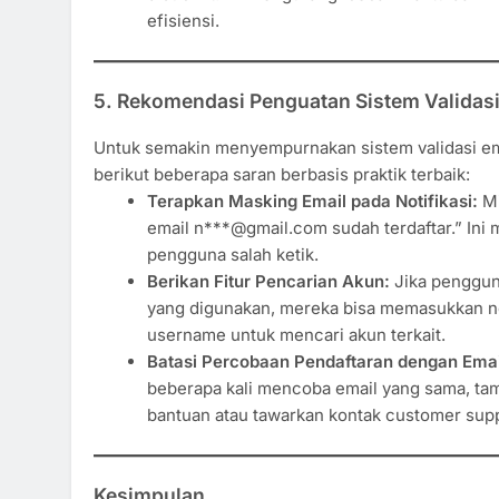
efisiensi.
5. Rekomendasi Penguatan Sistem Validasi
Untuk semakin menyempurnakan sistem validasi ema
berikut beberapa saran berbasis praktik terbaik:
Terapkan Masking Email pada Notifikasi:
Mi
email n***@gmail.com sudah terdaftar.” Ini m
pengguna salah ketik.
Berikan Fitur Pencarian Akun:
Jika pengguna
yang digunakan, mereka bisa memasukkan n
username untuk mencari akun terkait.
Batasi Percobaan Pendaftaran dengan Ema
beberapa kali mencoba email yang sama, ta
bantuan atau tawarkan kontak customer supp
Kesimpulan