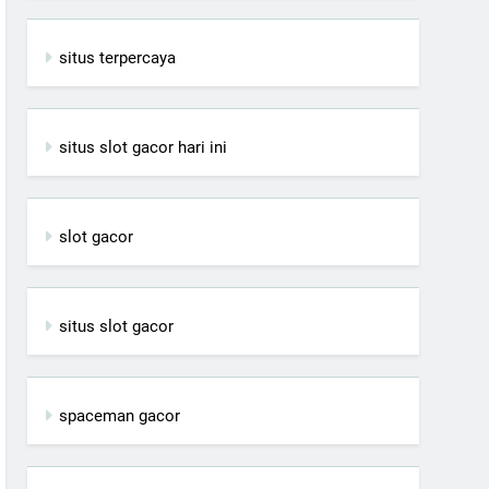
situs terpercaya
situs slot gacor hari ini
slot gacor
situs slot gacor
spaceman gacor