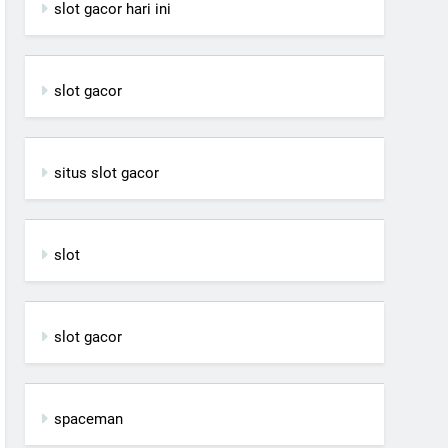
slot gacor hari ini
slot gacor
situs slot gacor
slot
slot gacor
spaceman