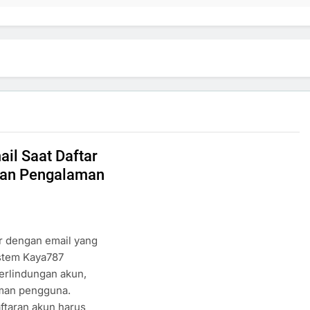
il Saat Daftar
 dan Pengalaman
r dengan email yang
istem Kaya787
perlindungan akun,
aman pengguna.
aftaran akun harus