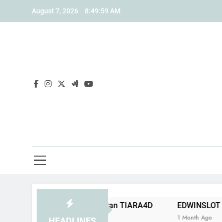
Skip
August 7, 2026
8:50:00 AM
to
content
Gil
Temukan I
ang Mengatasnamakan TIARA4D
EDWINSLOT Login Resmi: 
1 Month Ago
HEADLINES