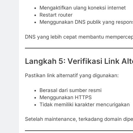
Mengaktifkan ulang koneksi internet
Restart router
Menggunakan DNS publik yang respons
DNS yang lebih cepat membantu mempercepat
Langkah 5: Verifikasi Link Al
Pastikan link alternatif yang digunakan:
Berasal dari sumber resmi
Menggunakan HTTPS
Tidak memiliki karakter mencurigakan
Setelah maintenance, terkadang domain diper