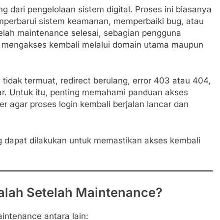
 dari pengelolaan sistem digital. Proses ini biasanya
mperbarui sistem keamanan, memperbaiki bug, atau
telah maintenance selesai, sebagian pengguna
 mengakses kembali melalui domain utama maupun
idak termuat, redirect berulang, error 403 atau 404,
ar. Untuk itu, penting memahami panduan akses
r agar proses login kembali berjalan lancar dan
ng dapat dilakukan untuk memastikan akses kembali
lah Setelah Maintenance?
ntenance antara lain: