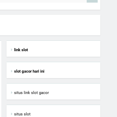
link slot
slot gacor hari ini
situs link slot gacor
situs slot