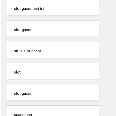
slot gacor hari ini
slot gacor
situs slot gacor
slot
slot gacor
spaceman