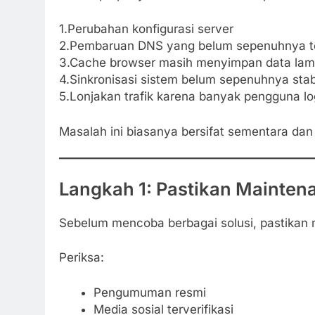
1.Perubahan konfigurasi server
2.Pembaruan DNS yang belum sepenuhnya t
3.Cache browser masih menyimpan data la
4.Sinkronisasi sistem belum sepenuhnya stab
5.Lonjakan trafik karena banyak pengguna l
Masalah ini biasanya bersifat sementara dan
Langkah 1: Pastikan Mainten
Sebelum mencoba berbagai solusi, pastikan 
Periksa:
Pengumuman resmi
Media sosial terverifikasi