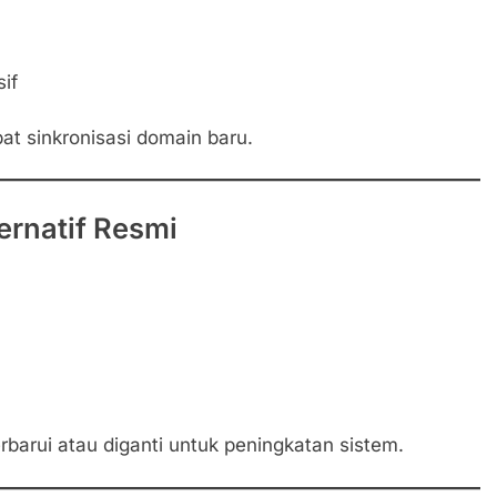
if
 sinkronisasi domain baru.
ternatif Resmi
barui atau diganti untuk peningkatan sistem.