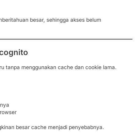
beritahuan besar, sehingga akses belum
cognito
u tanpa menggunakan cache dan cookie lama.
mnya
browser
ngkinan besar cache menjadi penyebabnya.