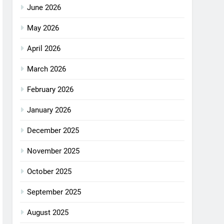
June 2026
May 2026
April 2026
March 2026
February 2026
January 2026
December 2025
November 2025
October 2025
September 2025
August 2025