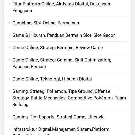
Fitur Platform Online, Aktivitas Digital, Dukungan
Pengguna
Gambling, Slot Online, Permainan
Game & Hiburan, Panduan Bermain Slot, Slot Gacor
Game Online, Strategi Bermain, Review Game
Game Online, Strategi Gaming, Skill Optimization,
Panduan Pemain
Game Online, Teknologi, Hiburan Digital
Gaming, Strategi Pokémon, Tipe Ground, Offense
Strategy, Battle Mechanics, Competitive Pokémon, Team
Building
Gaming, Tim Esports, Strategi Game, Lifestyle
Infrastruktur Digital,Manajemen Sistem,Platform