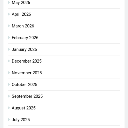
May 2026
April 2026
March 2026
February 2026
January 2026
December 2025
November 2025
October 2025
September 2025
August 2025
July 2025