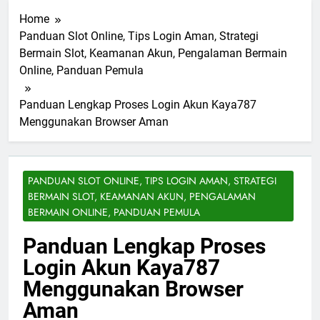
Home
Panduan Slot Online, Tips Login Aman, Strategi
Bermain Slot, Keamanan Akun, Pengalaman Bermain
Online, Panduan Pemula
Panduan Lengkap Proses Login Akun Kaya787
Menggunakan Browser Aman
PANDUAN SLOT ONLINE, TIPS LOGIN AMAN, STRATEGI
BERMAIN SLOT, KEAMANAN AKUN, PENGALAMAN
BERMAIN ONLINE, PANDUAN PEMULA
Panduan Lengkap Proses
Login Akun Kaya787
Menggunakan Browser
Aman