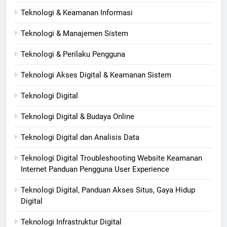
Teknologi & Keamanan Informasi
Teknologi & Manajemen Sistem
Teknologi & Perilaku Pengguna
Teknologi Akses Digital & Keamanan Sistem
Teknologi Digital
Teknologi Digital & Budaya Online
Teknologi Digital dan Analisis Data
Teknologi Digital Troubleshooting Website Keamanan
Internet Panduan Pengguna User Experience
Teknologi Digital, Panduan Akses Situs, Gaya Hidup
Digital
Teknologi Infrastruktur Digital