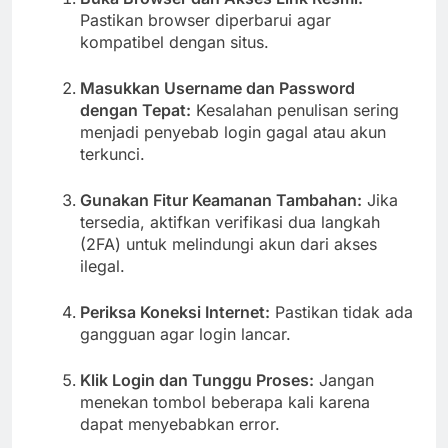
Pastikan browser diperbarui agar
kompatibel dengan situs.
Masukkan Username dan Password
dengan Tepat:
Kesalahan penulisan sering
menjadi penyebab login gagal atau akun
terkunci.
Gunakan Fitur Keamanan Tambahan:
Jika
tersedia, aktifkan verifikasi dua langkah
(2FA) untuk melindungi akun dari akses
ilegal.
Periksa Koneksi Internet:
Pastikan tidak ada
gangguan agar login lancar.
Klik Login dan Tunggu Proses:
Jangan
menekan tombol beberapa kali karena
dapat menyebabkan error.