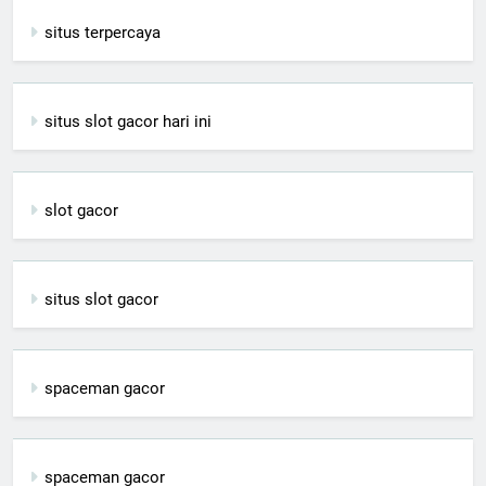
situs terpercaya
situs slot gacor hari ini
slot gacor
situs slot gacor
spaceman gacor
spaceman gacor