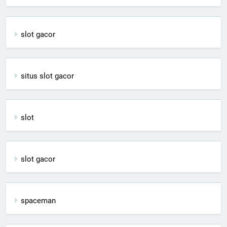
slot gacor
situs slot gacor
slot
slot gacor
spaceman