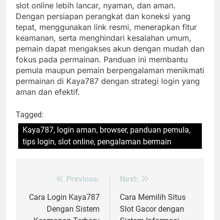
slot online lebih lancar, nyaman, dan aman.
Dengan persiapan perangkat dan koneksi yang
tepat, menggunakan link resmi, menerapkan fitur
keamanan, serta menghindari kesalahan umum,
pemain dapat mengakses akun dengan mudah dan
fokus pada permainan. Panduan ini membantu
pemula maupun pemain berpengalaman menikmati
permainan di Kaya787 dengan strategi login yang
aman dan efektif.
Tagged:
Kaya787, login aman, browser, panduan pemula,
tips login, slot online, pengalaman bermain
Previous:
Next:
Post
navigation
Cara Login Kaya787
Cara Memilih Situs
Dengan Sistem
Slot Gacor dengan