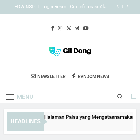
Skip
Panduan Login Edwinslot agar Pengalaman Akses
to
Lebih Lancar dan Aman
content
Tips Mengakses Lebah4D Login Tanpa Hambatan
dengan Cara Aman dan Praktis
Tips Menghindari Halaman Palsu yang
Mengatasnamakan TIARA4D
EDWINSLOT Login Resmi: Ciri Informasi Akses
yang Perlu Diperhatikan
Panduan Login Edwinslot agar Pengalaman Akses
Lebih Lancar dan Aman
Gil Dong
Temukan Informasi Menarik Dan Hiburan
Tips Mengakses Lebah4D Login Tanpa Hambatan
NEWSLETTER
RANDOM NEWS
dengan Cara Aman dan Praktis
Terbaru Di Gil Dong. Sumber Berita Untuk
Anda.
MENU
ps Menghindari Halaman Palsu yang Mengatasnamakan TIA
HEADLINES
Weeks Ago