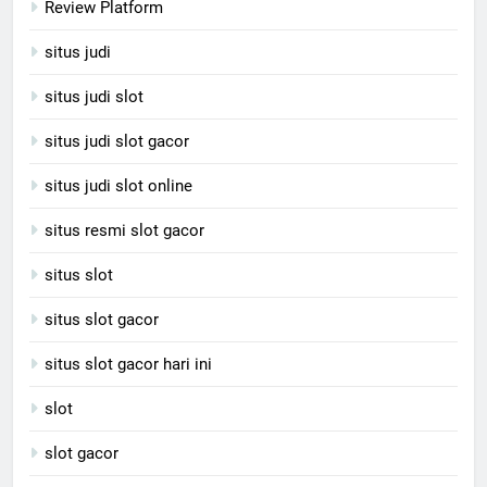
Review Platform
situs judi
situs judi slot
situs judi slot gacor
situs judi slot online
situs resmi slot gacor
situs slot
situs slot gacor
situs slot gacor hari ini
slot
slot gacor