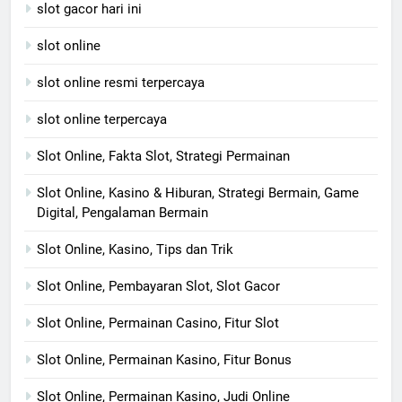
slot gacor hari ini
slot online
slot online resmi terpercaya
slot online terpercaya
Slot Online, Fakta Slot, Strategi Permainan
Slot Online, Kasino & Hiburan, Strategi Bermain, Game
Digital, Pengalaman Bermain
Slot Online, Kasino, Tips dan Trik
Slot Online, Pembayaran Slot, Slot Gacor
Slot Online, Permainan Casino, Fitur Slot
Slot Online, Permainan Kasino, Fitur Bonus
Slot Online, Permainan Kasino, Judi Online