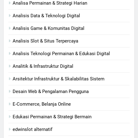
Analisa Permainan & Strategi Harian
Analisis Data & Teknologi Digital
Analisis Game & Komunitas Digital
Analisis Slot & Situs Terpercaya
Analisis Teknologi Permainan & Edukasi Digital
Analitik & Infrastruktur Digital
Arsitektur Infrastruktur & Skalabilitas Sistem
Desain Web & Pengalaman Pengguna
E-Commerce, Belanja Online
Edukasi Permainan & Strategi Bermain
edwinslot alternatif