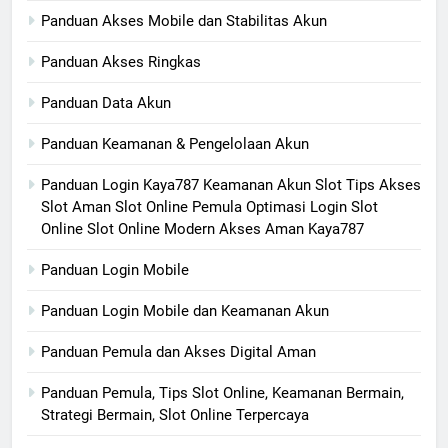
Panduan Akses Mobile dan Stabilitas Akun
Panduan Akses Ringkas
Panduan Data Akun
Panduan Keamanan & Pengelolaan Akun
Panduan Login Kaya787 Keamanan Akun Slot Tips Akses
Slot Aman Slot Online Pemula Optimasi Login Slot
Online Slot Online Modern Akses Aman Kaya787
Panduan Login Mobile
Panduan Login Mobile dan Keamanan Akun
Panduan Pemula dan Akses Digital Aman
Panduan Pemula, Tips Slot Online, Keamanan Bermain,
Strategi Bermain, Slot Online Terpercaya