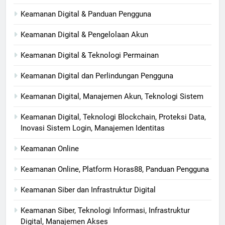
Keamanan Digital & Panduan Pengguna
Keamanan Digital & Pengelolaan Akun
Keamanan Digital & Teknologi Permainan
Keamanan Digital dan Perlindungan Pengguna
Keamanan Digital, Manajemen Akun, Teknologi Sistem
Keamanan Digital, Teknologi Blockchain, Proteksi Data,
Inovasi Sistem Login, Manajemen Identitas
Keamanan Online
Keamanan Online, Platform Horas88, Panduan Pengguna
Keamanan Siber dan Infrastruktur Digital
Keamanan Siber, Teknologi Informasi, Infrastruktur
Digital, Manajemen Akses