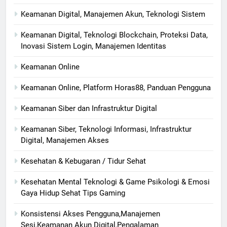
Keamanan Digital, Manajemen Akun, Teknologi Sistem
Keamanan Digital, Teknologi Blockchain, Proteksi Data,
Inovasi Sistem Login, Manajemen Identitas
Keamanan Online
Keamanan Online, Platform Horas88, Panduan Pengguna
Keamanan Siber dan Infrastruktur Digital
Keamanan Siber, Teknologi Informasi, Infrastruktur
Digital, Manajemen Akses
Kesehatan & Kebugaran / Tidur Sehat
Kesehatan Mental Teknologi & Game Psikologi & Emosi
Gaya Hidup Sehat Tips Gaming
Konsistensi Akses Pengguna,Manajemen
Sesi,Keamanan Akun Digital,Pengalaman