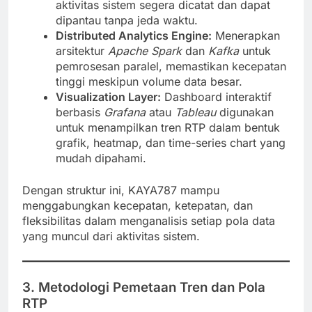
aktivitas sistem segera dicatat dan dapat
dipantau tanpa jeda waktu.
Distributed Analytics Engine:
Menerapkan
arsitektur
Apache Spark
dan
Kafka
untuk
pemrosesan paralel, memastikan kecepatan
tinggi meskipun volume data besar.
Visualization Layer:
Dashboard interaktif
berbasis
Grafana
atau
Tableau
digunakan
untuk menampilkan tren RTP dalam bentuk
grafik, heatmap, dan time-series chart yang
mudah dipahami.
Dengan struktur ini, KAYA787 mampu
menggabungkan kecepatan, ketepatan, dan
fleksibilitas dalam menganalisis setiap pola data
yang muncul dari aktivitas sistem.
3. Metodologi Pemetaan Tren dan Pola
RTP