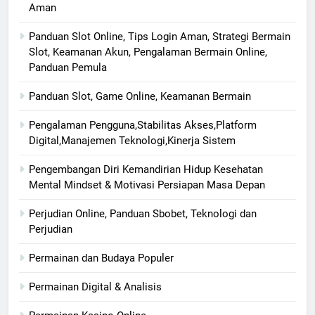
Aman
Panduan Slot Online, Tips Login Aman, Strategi Bermain
Slot, Keamanan Akun, Pengalaman Bermain Online,
Panduan Pemula
Panduan Slot, Game Online, Keamanan Bermain
Pengalaman Pengguna,Stabilitas Akses,Platform
Digital,Manajemen Teknologi,Kinerja Sistem
Pengembangan Diri Kemandirian Hidup Kesehatan
Mental Mindset & Motivasi Persiapan Masa Depan
Perjudian Online, Panduan Sbobet, Teknologi dan
Perjudian
Permainan dan Budaya Populer
Permainan Digital & Analisis