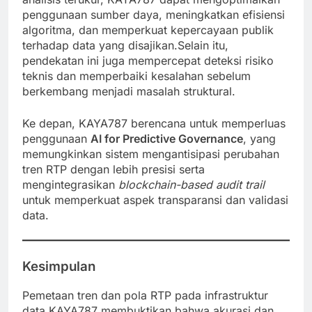
penggunaan sumber daya, meningkatkan efisiensi
algoritma, dan memperkuat kepercayaan publik
terhadap data yang disajikan.Selain itu,
pendekatan ini juga mempercepat deteksi risiko
teknis dan memperbaiki kesalahan sebelum
berkembang menjadi masalah struktural.
Ke depan, KAYA787 berencana untuk memperluas
penggunaan
AI for Predictive Governance
, yang
memungkinkan sistem mengantisipasi perubahan
tren RTP dengan lebih presisi serta
mengintegrasikan
blockchain-based audit trail
untuk memperkuat aspek transparansi dan validasi
data.
Kesimpulan
Pemetaan tren dan pola RTP pada infrastruktur
data KAYA787 membuktikan bahwa akurasi dan