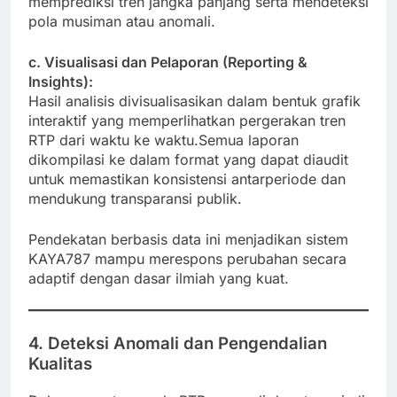
memprediksi tren jangka panjang serta mendeteksi
pola musiman atau anomali.
c. Visualisasi dan Pelaporan (Reporting &
Insights):
Hasil analisis divisualisasikan dalam bentuk grafik
interaktif yang memperlihatkan pergerakan tren
RTP dari waktu ke waktu.Semua laporan
dikompilasi ke dalam format yang dapat diaudit
untuk memastikan konsistensi antarperiode dan
mendukung transparansi publik.
Pendekatan berbasis data ini menjadikan sistem
KAYA787 mampu merespons perubahan secara
adaptif dengan dasar ilmiah yang kuat.
4. Deteksi Anomali dan Pengendalian
Kualitas