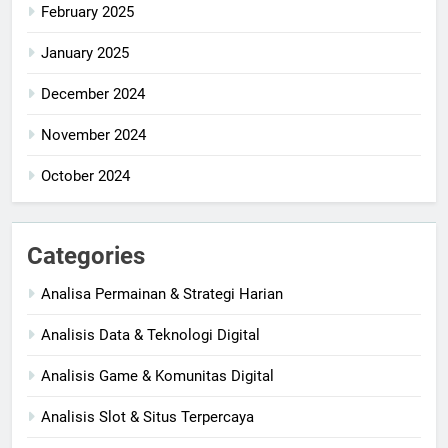
February 2025
January 2025
December 2024
November 2024
October 2024
Categories
Analisa Permainan & Strategi Harian
Analisis Data & Teknologi Digital
Analisis Game & Komunitas Digital
Analisis Slot & Situs Terpercaya