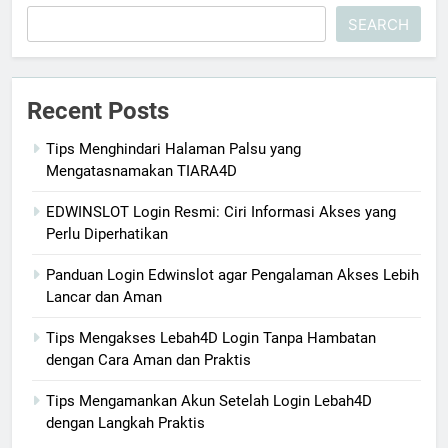
SEARCH
Recent Posts
Tips Menghindari Halaman Palsu yang
Mengatasnamakan TIARA4D
EDWINSLOT Login Resmi: Ciri Informasi Akses yang
Perlu Diperhatikan
Panduan Login Edwinslot agar Pengalaman Akses Lebih
Lancar dan Aman
Tips Mengakses Lebah4D Login Tanpa Hambatan
dengan Cara Aman dan Praktis
Tips Mengamankan Akun Setelah Login Lebah4D
dengan Langkah Praktis