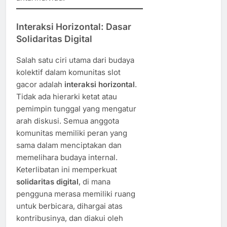
Interaksi Horizontal: Dasar
Solidaritas Digital
Salah satu ciri utama dari budaya
kolektif dalam komunitas slot
gacor adalah
interaksi horizontal
.
Tidak ada hierarki ketat atau
pemimpin tunggal yang mengatur
arah diskusi. Semua anggota
komunitas memiliki peran yang
sama dalam menciptakan dan
memelihara budaya internal.
Keterlibatan ini memperkuat
solidaritas digital
, di mana
pengguna merasa memiliki ruang
untuk berbicara, dihargai atas
kontribusinya, dan diakui oleh