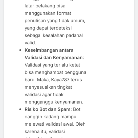
latar belakang bisa
menggunakan format
penulisan yang tidak umum,
yang dapat terdeteksi
sebagai kesalahan padahal
valid.
Keseimbangan antara
Validasi dan Kenyamanan:
Validasi yang terlalu ketat
bisa menghambat pengguna
baru. Maka, Kaya787 terus
menyesuaikan tingkat
validasi agar tidak
mengganggu kenyamanan.
Risiko Bot dan Spam
: Bot
canggih kadang mampu
melewati validasi awal. Oleh
karena itu, validasi