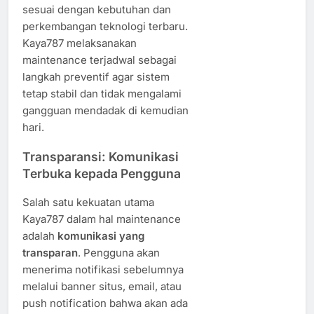
sesuai dengan kebutuhan dan
perkembangan teknologi terbaru.
Kaya787 melaksanakan
maintenance terjadwal sebagai
langkah preventif agar sistem
tetap stabil dan tidak mengalami
gangguan mendadak di kemudian
hari.
Transparansi: Komunikasi
Terbuka kepada Pengguna
Salah satu kekuatan utama
Kaya787 dalam hal maintenance
adalah
komunikasi yang
transparan
. Pengguna akan
menerima notifikasi sebelumnya
melalui banner situs, email, atau
push notification bahwa akan ada