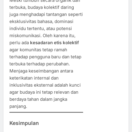
Meski tumbuh secara organik dan
terbuka, budaya kolektif daring
juga menghadapi tantangan seperti
eksklusivitas bahasa, dominasi
individu tertentu, atau potensi
miskomunikasi. Oleh karena itu,
perlu ada
kesadaran etis kolektif
agar komunitas tetap ramah
terhadap pengguna baru dan tetap
terbuka terhadap perubahan.
Menjaga keseimbangan antara
keterikatan internal dan
inklusivitas eksternal adalah kunci
agar budaya ini tetap relevan dan
berdaya tahan dalam jangka
panjang.
Kesimpulan