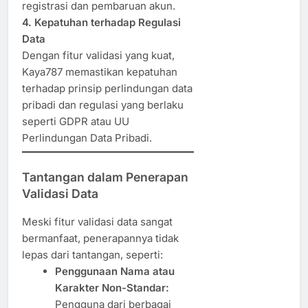
registrasi dan pembaruan akun.
4. Kepatuhan terhadap Regulasi
Data
Dengan fitur validasi yang kuat,
Kaya787 memastikan kepatuhan
terhadap prinsip perlindungan data
pribadi dan regulasi yang berlaku
seperti GDPR atau UU
Perlindungan Data Pribadi.
Tantangan dalam Penerapan
Validasi Data
Meski fitur validasi data sangat
bermanfaat, penerapannya tidak
lepas dari tantangan, seperti:
Penggunaan Nama atau
Karakter Non-Standar:
Pengguna dari berbagai