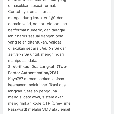
dimasukkan sesuai format.
Contohnya, email harus
mengandung karakter “@” dan
domain valid, nomor telepon harus
berformat numerik, dan tanggal
lahir harus sesuai dengan pola
yang telah ditentukan. Validasi
dilakukan secara
client-side
dan
server-side
untuk menghindari
manipulasi data.
2. Verifikasi Dua Langkah (Two-
Factor Authentication/2FA)
Kaya787 menambahkan lapisan
keamanan melalui verifikasi dua
langkah. Setelah pengguna
mengisi data awal, sistem akan
mengirimkan kode OTP (One-Time
Password) melalui SMS atau email