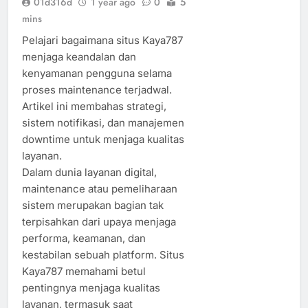
01d316d
1 year ago
0
5
mins
Pelajari bagaimana situs Kaya787
menjaga keandalan dan
kenyamanan pengguna selama
proses maintenance terjadwal.
Artikel ini membahas strategi,
sistem notifikasi, dan manajemen
downtime untuk menjaga kualitas
layanan.
Dalam dunia layanan digital,
maintenance atau pemeliharaan
sistem merupakan bagian tak
terpisahkan dari upaya menjaga
performa, keamanan, dan
kestabilan sebuah platform. Situs
Kaya787 memahami betul
pentingnya menjaga kualitas
layanan, termasuk saat