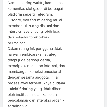
Namun seiring waktu, komunitas-
komunitas slot gacor di berbagai
platform seperti Telegram,
Discord, dan forum daring mulai
membentuk
ruang diskusi dan
interaksi sosial
yang lebih luas
dari sekadar topik teknis
permainan.
Dalam ruang ini, pengguna tidak
hanya membicarakan strategi,
tetapi juga berbagi cerita,
menciptakan lelucon internal, dan
membangun koneksi emosional
dengan sesama anggota. Inilah
proses awal terbentuknya
budaya
kolektif daring
yang tidak dibentuk
oleh institusi, melainkan oleh
pengalaman dan interaksi organik
antarindividu.