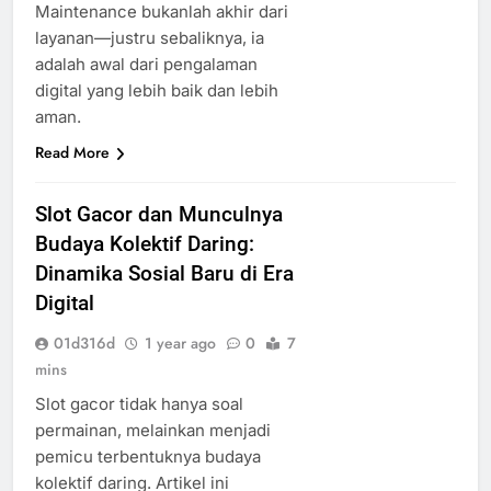
Maintenance bukanlah akhir dari
layanan—justru sebaliknya, ia
adalah awal dari pengalaman
digital yang lebih baik dan lebih
aman.
Read More
Slot Gacor dan Munculnya
Budaya Kolektif Daring:
Dinamika Sosial Baru di Era
Digital
01d316d
1 year ago
0
7
mins
Slot gacor tidak hanya soal
permainan, melainkan menjadi
pemicu terbentuknya budaya
kolektif daring. Artikel ini