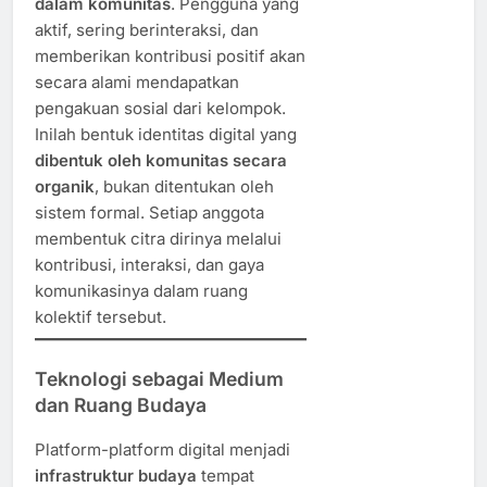
dalam komunitas
. Pengguna yang
aktif, sering berinteraksi, dan
memberikan kontribusi positif akan
secara alami mendapatkan
pengakuan sosial dari kelompok.
Inilah bentuk identitas digital yang
dibentuk oleh komunitas secara
organik
, bukan ditentukan oleh
sistem formal. Setiap anggota
membentuk citra dirinya melalui
kontribusi, interaksi, dan gaya
komunikasinya dalam ruang
kolektif tersebut.
Teknologi sebagai Medium
dan Ruang Budaya
Platform-platform digital menjadi
infrastruktur budaya
tempat