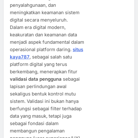
penyalahgunaan, dan
meningkatkan keamanan sistem
digital secara menyeluruh.
Dalam era digital modern,
keakuratan dan keamanan data
menjadi aspek fundamental dalam
operasional platform daring.
situs
kaya787
, sebagai salah satu
platform digital yang terus
berkembang, menerapkan fitur
validasi data pengguna
sebagai
lapisan perlindungan awal
sekaligus bentuk kontrol mutu
sistem. Validasi ini bukan hanya
berfungsi sebagai filter terhadap
data yang masuk, tetapi juga
sebagai fondasi dalam
membangun pengalaman