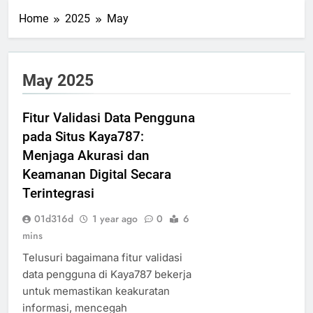
Home
2025
May
May 2025
Fitur Validasi Data Pengguna
pada Situs Kaya787:
Menjaga Akurasi dan
Keamanan Digital Secara
Terintegrasi
01d316d
1 year ago
0
6
mins
Telusuri bagaimana fitur validasi
data pengguna di Kaya787 bekerja
untuk memastikan keakuratan
informasi, mencegah