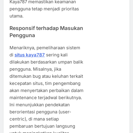
Kaya787 memastikan keamanan
pengguna tetap menjadi prioritas
utama.
Responsif terhadap Masukan
Pengguna
Menariknya, pemeliharaan sistem
di
situs kaya787
sering kali
dilakukan berdasarkan umpan balik
pengguna. Misalnya, jika
ditemukan bug atau keluhan terkait
kecepatan situs, tim pengembang
akan menyertakan perbaikan dalam
maintenance terjadwal berikutnya.
Ini menunjukkan pendekatan
berorientasi pengguna (user-
centric), di mana setiap
pembaruan bertujuan langsung