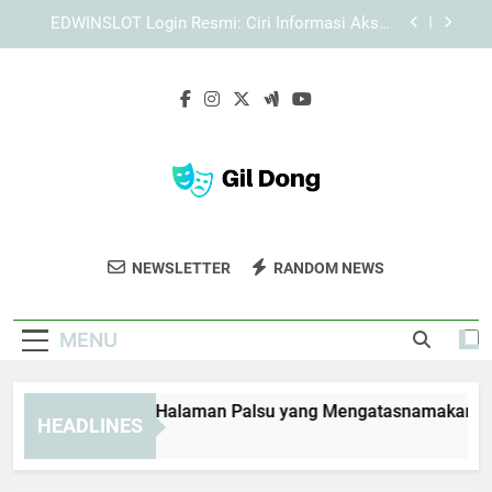
Skip
Panduan Login Edwinslot agar Pengalaman Akses
to
Lebih Lancar dan Aman
content
Tips Mengakses Lebah4D Login Tanpa Hambatan
dengan Cara Aman dan Praktis
Tips Menghindari Halaman Palsu yang
Mengatasnamakan TIARA4D
EDWINSLOT Login Resmi: Ciri Informasi Akses
yang Perlu Diperhatikan
Panduan Login Edwinslot agar Pengalaman Akses
Lebih Lancar dan Aman
Gil Dong
Temukan Informasi Menarik Dan Hiburan
Tips Mengakses Lebah4D Login Tanpa Hambatan
NEWSLETTER
RANDOM NEWS
dengan Cara Aman dan Praktis
Terbaru Di Gil Dong. Sumber Berita Untuk
Anda.
MENU
ps Menghindari Halaman Palsu yang Mengatasnamakan TIAR
HEADLINES
Weeks Ago