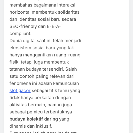
membahas bagaimana interaksi
horizontal membentuk solidaritas
dan identitas sosial baru secara
SEO-friendly dan E-E-A-T
compliant.
Dunia digital saat ini telah menjadi
ekosistem sosial baru yang tak
hanya menggantikan ruang-ruang
fisik, tetapi juga membentuk
tatanan budaya tersendiri. Salah
satu contoh paling relevan dari
fenomena ini adalah kemunculan
slot gacor
sebagai titik temu yang
tidak hanya berkaitan dengan
aktivitas bermain, namun juga
sebagai pemicu terbentuknya
budaya kolektif daring
yang
dinamis dan inklusif.