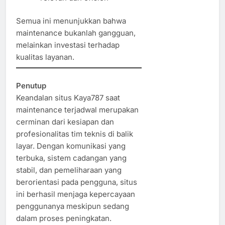
Semua ini menunjukkan bahwa
maintenance bukanlah gangguan,
melainkan investasi terhadap
kualitas layanan.
Penutup
Keandalan situs Kaya787 saat
maintenance terjadwal merupakan
cerminan dari kesiapan dan
profesionalitas tim teknis di balik
layar. Dengan komunikasi yang
terbuka, sistem cadangan yang
stabil, dan pemeliharaan yang
berorientasi pada pengguna, situs
ini berhasil menjaga kepercayaan
penggunanya meskipun sedang
dalam proses peningkatan.