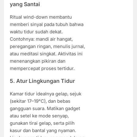
yang Santai
Ritual wind-down membantu
memberi sinyal pada tubuh bahwa
waktu tidur sudah dekat.
Contohnya: mandi air hangat,
peregangan ringan, menulis jurnal,
atau meditasi singkat. Aktivitas ini
menenangkan pikiran dan
mempercepat proses tertidur.
5. Atur Lingkungan Tidur
Kamar tidur idealnya gelap, sejuk
(sekitar 17–19°C), dan bebas
gangguan suara. Matikan gadget
atau setel ke mode senyap,
gunakan tirai gelap, serta pilih
kasur dan bantal yang nyaman.