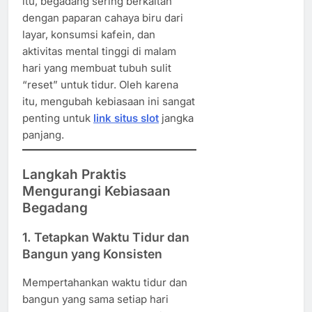
itu, begadang sering berkaitan
dengan paparan cahaya biru dari
layar, konsumsi kafein, dan
aktivitas mental tinggi di malam
hari yang membuat tubuh sulit
“reset” untuk tidur. Oleh karena
itu, mengubah kebiasaan ini sangat
penting untuk
link situs slot
jangka
panjang.
Langkah Praktis
Mengurangi Kebiasaan
Begadang
1. Tetapkan Waktu Tidur dan
Bangun yang Konsisten
Mempertahankan waktu tidur dan
bangun yang sama setiap hari