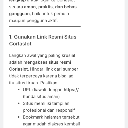
secara
aman, praktis, dan bebas
gangguan
, baik untuk pemula
maupun pengguna aktif.
1.
Gunakan Link Resmi Situs
Corlaslot
Langkah awal yang paling krusial
adalah
mengakses situs resmi
Corlaslot
. Hindari link dari sumber
tidak terpercaya karena bisa jadi
itu situs tiruan. Pastikan:
URL diawali dengan
https://
(tanda situs aman)
Situs memiliki tampilan
profesional dan responsif
Bookmark halaman tersebut
agar mudah diakses kembali