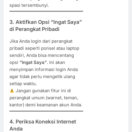
spasi tersembunyi.
3.
Aktifkan Opsi “Ingat Saya”
di Perangkat Pribadi
Jika Anda login dari perangkat
pribadi seperti ponsel atau laptop
sendiri, Anda bisa mencentang
opsi
“Ingat Saya”
. Ini akan
menyimpan informasi login Anda
agar tidak perlu mengetik ulang
setiap waktu.
Jangan gunakan fitur ini di
perangkat umum (warnet, teman,
kantor) demi keamanan akun Anda.
4.
Periksa Koneksi Internet
Anda