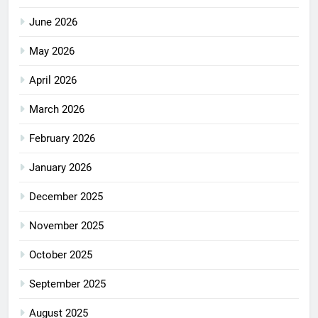
June 2026
May 2026
April 2026
March 2026
February 2026
January 2026
December 2025
November 2025
October 2025
September 2025
August 2025