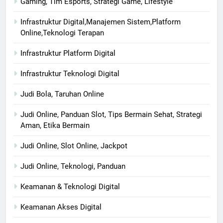
Gaming, Tim Esports, Strategi Game, Lifestyle
Infrastruktur Digital,Manajemen Sistem,Platform
Online,Teknologi Terapan
Infrastruktur Platform Digital
Infrastruktur Teknologi Digital
Judi Bola, Taruhan Online
Judi Online, Panduan Slot, Tips Bermain Sehat, Strategi
Aman, Etika Bermain
Judi Online, Slot Online, Jackpot
Judi Online, Teknologi, Panduan
Keamanan & Teknologi Digital
Keamanan Akses Digital