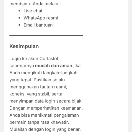
membantu Anda melalui:
Live chat
WhatsApp resmi
Email bantuan
Kesimpulan
Login ke akun Corlaslot
sebenarnya
mudah dan aman
jika
Anda mengikuti langkah-langkah
yang tepat. Pastikan selalu
menggunakan tautan resmi,
koneksi yang stabil, serta
menyimpan data login secara bijak.
Dengan memperhatikan keamanan,
Anda bisa menikmati pengalaman
bermain tanpa rasa khawatir.
Mulailah dengan login yang benar,