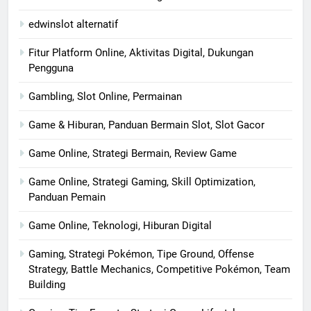
edwinslot alternatif
Fitur Platform Online, Aktivitas Digital, Dukungan
Pengguna
Gambling, Slot Online, Permainan
Game & Hiburan, Panduan Bermain Slot, Slot Gacor
Game Online, Strategi Bermain, Review Game
Game Online, Strategi Gaming, Skill Optimization,
Panduan Pemain
Game Online, Teknologi, Hiburan Digital
Gaming, Strategi Pokémon, Tipe Ground, Offense
Strategy, Battle Mechanics, Competitive Pokémon, Team
Building