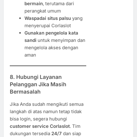
bermain
, terutama dari
perangkat umum
Waspadai situs palsu
yang
menyerupai Corlaslot
Gunakan pengelola kata
sandi
untuk menyimpan dan
mengelola akses dengan
aman
8.
Hubungi Layanan
Pelanggan Jika Masih
Bermasalah
Jika Anda sudah mengikuti semua
langkah di atas namun tetap tidak
bisa login, segera hubungi
customer service Corlaslot
. Tim
dukungan tersedia
24/7
dan siap