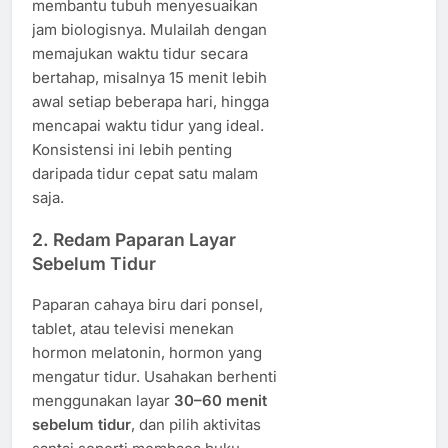
membantu tubuh menyesuaikan
jam biologisnya. Mulailah dengan
memajukan waktu tidur secara
bertahap, misalnya 15 menit lebih
awal setiap beberapa hari, hingga
mencapai waktu tidur yang ideal.
Konsistensi ini lebih penting
daripada tidur cepat satu malam
saja.
2. Redam Paparan Layar
Sebelum Tidur
Paparan cahaya biru dari ponsel,
tablet, atau televisi menekan
hormon melatonin, hormon yang
mengatur tidur. Usahakan berhenti
menggunakan layar
30–60 menit
sebelum tidur
, dan pilih aktivitas