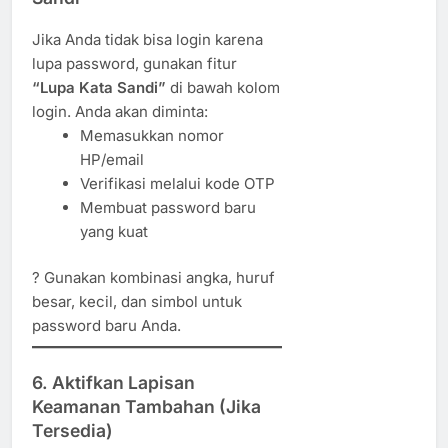
Jika Anda tidak bisa login karena
lupa password, gunakan fitur
“Lupa Kata Sandi”
di bawah kolom
login. Anda akan diminta:
Memasukkan nomor
HP/email
Verifikasi melalui kode OTP
Membuat password baru
yang kuat
? Gunakan kombinasi angka, huruf
besar, kecil, dan simbol untuk
password baru Anda.
6.
Aktifkan Lapisan
Keamanan Tambahan (Jika
Tersedia)