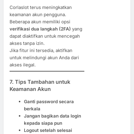
Corlaslot terus meningkatkan
keamanan akun pengguna.
Beberapa akun memiliki opsi
verifikasi dua langkah (2FA)
yang
dapat diaktifkan untuk mencegah
akses tanpa izin.
Jika fitur ini tersedia, aktifkan
untuk melindungi akun Anda dari
akses ilegal.
7.
Tips Tambahan untuk
Keamanan Akun
Ganti password secara
berkala
Jangan bagikan data login
kepada siapa pun
Logout setelah selesai