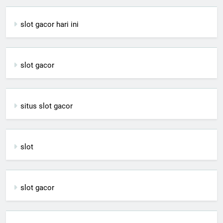
slot gacor hari ini
slot gacor
situs slot gacor
slot
slot gacor