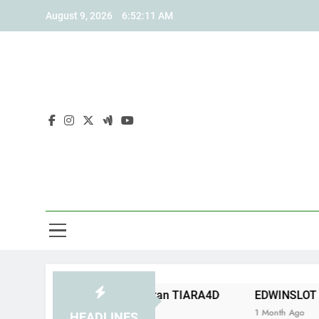
Skip
August 9, 2026
6:52:12 AM
to
content
Gil
Temukan I
ang Mengatasnamakan TIARA4D
EDWINSLOT Login Resmi: 
1 Month Ago
HEADLINES