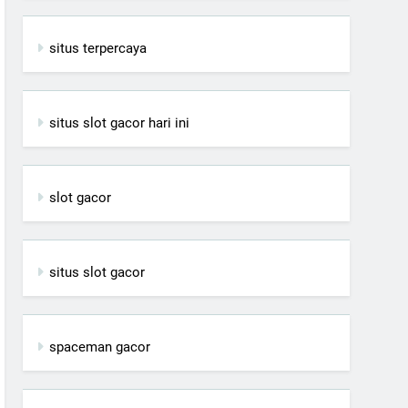
situs terpercaya
situs slot gacor hari ini
slot gacor
situs slot gacor
spaceman gacor