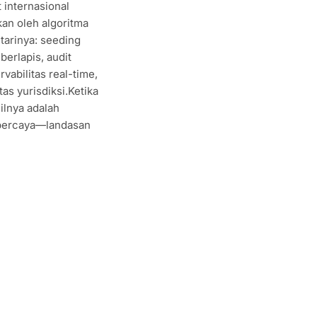
t internasional
an oleh algoritma
tarinya: seeding
berlapis, audit
vabilitas real-time,
as yurisdiksi.Ketika
ilnya adalah
epercaya—landasan