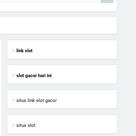
link slot
slot gacor hari ini
situs link slot gacor
situs slot