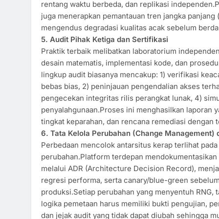
rentang waktu berbeda, dan replikasi independen.
juga menerapkan pemantauan tren jangka panjang (d
mengendus degradasi kualitas acak sebelum berd
5. Audit Pihak Ketiga dan Sertifikasi
Praktik terbaik melibatkan laboratorium independ
desain matematis, implementasi kode, dan prosedu
lingkup audit biasanya mencakup: 1) verifikasi ke
bebas bias, 2) peninjauan pengendalian akses terh
pengecekan integritas rilis perangkat lunak, 4) sim
penyalahgunaan.Proses ini menghasilkan laporan 
tingkat keparahan, dan rencana remediasi dengan t
6. Tata Kelola Perubahan (Change Management)
Perbedaan mencolok antarsitus kerap terlihat pada 
perubahan.Platform terdepan mendokumentasikan k
melalui ADR (Architecture Decision Record), menjal
regresi performa, serta canary/blue-green sebelum 
produksi.Setiap perubahan yang menyentuh RNG, ta
logika pemetaan harus memiliki bukti pengujian, pe
dan jejak audit yang tidak dapat diubah sehingga mu