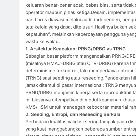
keluaran benar-benar acak, bebas bias, serta tidak 
operator maupun pihak ketiga.Desain, implementasi
hari harus diawasi melalui audit independen, penguji
tata kelola yang dapat ditelusuri.Hasilnya bukan se
kepatuhan”, melainkan kepercayaan pengguna yang 
waktu ke waktu.
1. Arsitektur Keacakan: PRNG/DRBG vs TRNG
Sebagian besar platform mengandalkan PRNG/DRBG
(misalnya HMAC-DRBG atau CTR-DRBG) karena thro
determinisme terkontrol, lalu memperkaya entropi d
(TRNG) saat seeding atau reseeding.Pendekatan hib
jamak ditemui di pasar internasional: TRNG menyu
PRNG/DRBG menjamin kinerja serta reproduktibilit
ini biasanya ditempatkan di modul keamanan khusus
KMS/HSM untuk mencegah kebocoran material rah
2. Seeding, Entropi, dan Reseeding Berkala
Perbedaan kualitas validasi sering tampak pada dis
yang kuat menggabungkan beberapa sumber entropi 