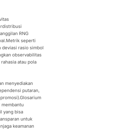
vitas
rdistribusi
panggilan RNG
val.Metrik seperti
 deviasi rasio simbol
gkan observabilitas
rahasia atau pola
aan menyediakan
ependensi putaran,
a promosi).Glosarium
hir membantu
 yang bisa
ransparan untuk
enjaga keamanan