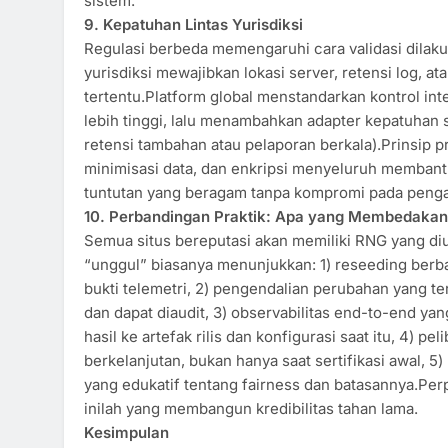
sistem.
9. Kepatuhan Lintas Yurisdiksi
Regulasi berbeda memengaruhi cara validasi dilak
yurisdiksi mewajibkan lokasi server, retensi log, a
tertentu.Platform global menstandarkan kontrol int
lebih tinggi, lalu menambahkan adapter kepatuhan 
retensi tambahan atau pelaporan berkala).Prinsip p
minimisasi data, dan enkripsi menyeluruh memban
tuntutan yang beragam tanpa kompromi pada peng
10. Perbandingan Praktik: Apa yang Membedakan
Semua situs bereputasi akan memiliki RNG yang di
“unggul” biasanya menunjukkan: 1) reseeding berba
bukti telemetri, 2) pengendalian perubahan yang t
dan dapat diaudit, 3) observabilitas end-to-end ya
hasil ke artefak rilis dan konfigurasi saat itu, 4) pel
berkelanjutan, bukan hanya saat sertifikasi awal, 5)
yang edukatif tentang fairness dan batasannya.Per
inilah yang membangun kredibilitas tahan lama.
Kesimpulan