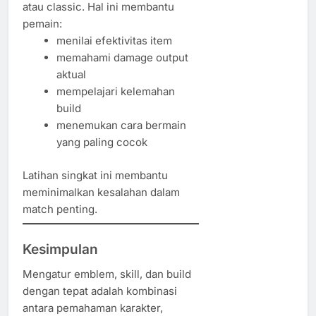
atau classic. Hal ini membantu
pemain:
menilai efektivitas item
memahami damage output
aktual
mempelajari kelemahan
build
menemukan cara bermain
yang paling cocok
Latihan singkat ini membantu
meminimalkan kesalahan dalam
match penting.
Kesimpulan
Mengatur emblem, skill, dan build
dengan tepat adalah kombinasi
antara pemahaman karakter,