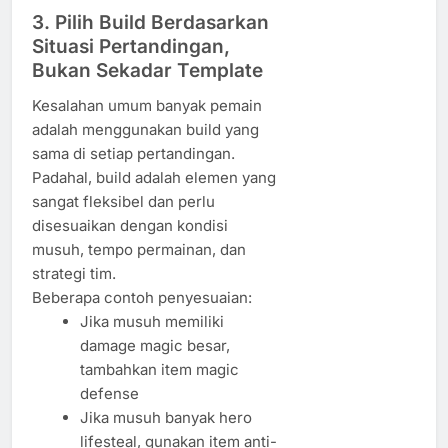
3. Pilih Build Berdasarkan
Situasi Pertandingan,
Bukan Sekadar Template
Kesalahan umum banyak pemain
adalah menggunakan build yang
sama di setiap pertandingan.
Padahal, build adalah elemen yang
sangat fleksibel dan perlu
disesuaikan dengan kondisi
musuh, tempo permainan, dan
strategi tim.
Beberapa contoh penyesuaian:
Jika musuh memiliki
damage magic besar,
tambahkan item magic
defense
Jika musuh banyak hero
lifesteal, gunakan item anti-