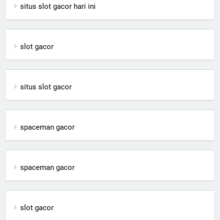
situs slot gacor hari ini
slot gacor
situs slot gacor
spaceman gacor
spaceman gacor
slot gacor