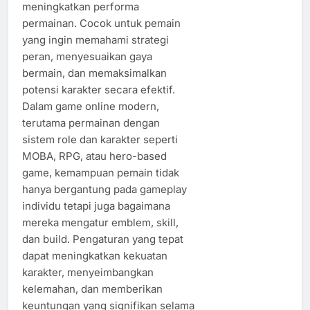
meningkatkan performa
permainan. Cocok untuk pemain
yang ingin memahami strategi
peran, menyesuaikan gaya
bermain, dan memaksimalkan
potensi karakter secara efektif.
Dalam game online modern,
terutama permainan dengan
sistem role dan karakter seperti
MOBA, RPG, atau hero-based
game, kemampuan pemain tidak
hanya bergantung pada gameplay
individu tetapi juga bagaimana
mereka mengatur emblem, skill,
dan build. Pengaturan yang tepat
dapat meningkatkan kekuatan
karakter, menyeimbangkan
kelemahan, dan memberikan
keuntungan yang signifikan selama