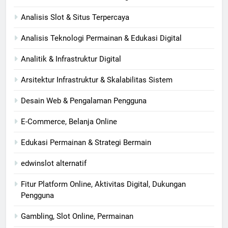
Analisis Slot & Situs Terpercaya
Analisis Teknologi Permainan & Edukasi Digital
Analitik & Infrastruktur Digital
Arsitektur Infrastruktur & Skalabilitas Sistem
Desain Web & Pengalaman Pengguna
E-Commerce, Belanja Online
Edukasi Permainan & Strategi Bermain
edwinslot alternatif
Fitur Platform Online, Aktivitas Digital, Dukungan
Pengguna
Gambling, Slot Online, Permainan