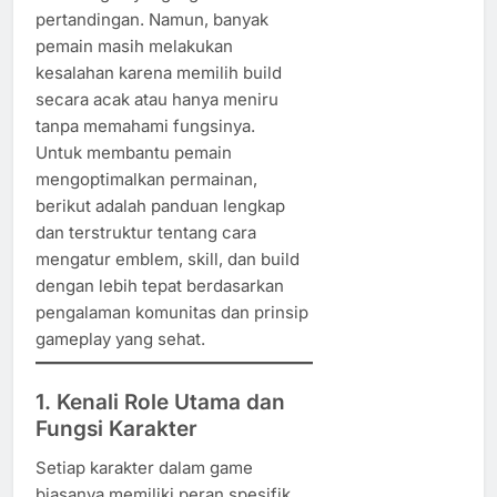
pertandingan. Namun, banyak
pemain masih melakukan
kesalahan karena memilih build
secara acak atau hanya meniru
tanpa memahami fungsinya.
Untuk membantu pemain
mengoptimalkan permainan,
berikut adalah panduan lengkap
dan terstruktur tentang cara
mengatur emblem, skill, dan build
dengan lebih tepat berdasarkan
pengalaman komunitas dan prinsip
gameplay yang sehat.
1. Kenali Role Utama dan
Fungsi Karakter
Setiap karakter dalam game
biasanya memiliki peran spesifik