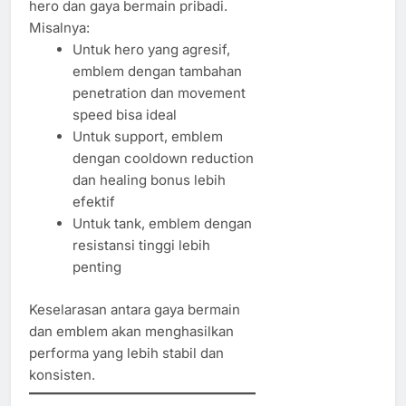
hero dan gaya bermain pribadi.
Misalnya:
Untuk hero yang agresif,
emblem dengan tambahan
penetration dan movement
speed bisa ideal
Untuk support, emblem
dengan cooldown reduction
dan healing bonus lebih
efektif
Untuk tank, emblem dengan
resistansi tinggi lebih
penting
Keselarasan antara gaya bermain
dan emblem akan menghasilkan
performa yang lebih stabil dan
konsisten.