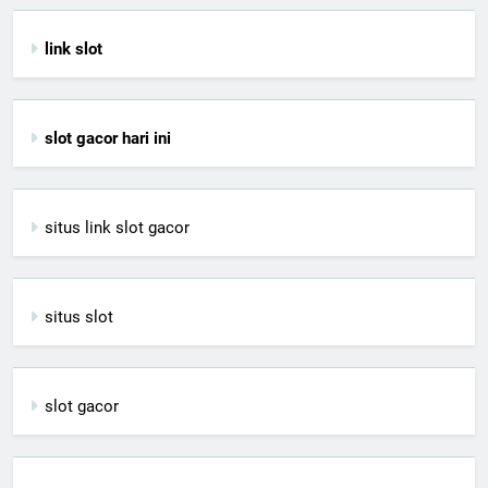
link slot
slot gacor hari ini
situs link slot gacor
situs slot
slot gacor