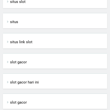
situs slot
situs
situs link slot
slot gacor
slot gacor hari ini
slot gacor