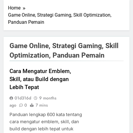
Home
Game Online, Strategi Gaming, Skill Optimization,
Panduan Pemain
Game Online, Strategi Gaming, Skill
Optimization, Panduan Pemain
Cara Mengatur Emblem,
Skill, atau Build dengan
Lebih Tepat
01d316d
9 months
ago
0
7 mins
Panduan lengkap 600 kata tentang
cara mengatur emblem, skill, dan
build dengan lebih tepat untuk