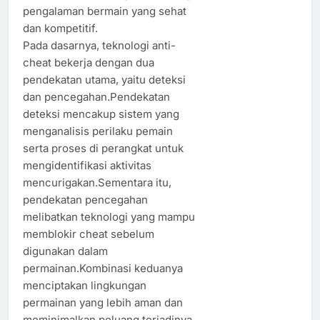
pengalaman bermain yang sehat
dan kompetitif.
Pada dasarnya, teknologi anti-
cheat bekerja dengan dua
pendekatan utama, yaitu deteksi
dan pencegahan.Pendekatan
deteksi mencakup sistem yang
menganalisis perilaku pemain
serta proses di perangkat untuk
mengidentifikasi aktivitas
mencurigakan.Sementara itu,
pendekatan pencegahan
melibatkan teknologi yang mampu
memblokir cheat sebelum
digunakan dalam
permainan.Kombinasi keduanya
menciptakan lingkungan
permainan yang lebih aman dan
meminimalkan peluang terjadinya