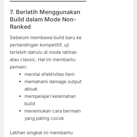
7. Berlatih Menggunakan
Build dalam Mode Non-
Ranked
Sebelum membawa build baru ke
pertandingan kompetitif, uji
terlebih dahulu di mode latihan
atau classic. Hal ini membantu
pemain:
menilai efektivitas item
memahami damage output
aktual
mempelajari kelemahan
build
menemukan cara bermain
yang paling cocok
Latihan singkat ini membantu