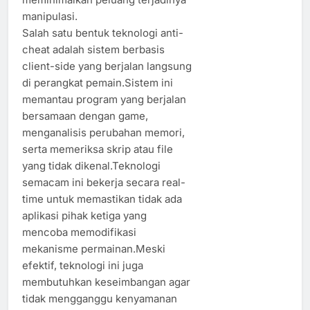
manipulasi.
Salah satu bentuk teknologi anti-
cheat adalah sistem berbasis
client-side yang berjalan langsung
di perangkat pemain.Sistem ini
memantau program yang berjalan
bersamaan dengan game,
menganalisis perubahan memori,
serta memeriksa skrip atau file
yang tidak dikenal.Teknologi
semacam ini bekerja secara real-
time untuk memastikan tidak ada
aplikasi pihak ketiga yang
mencoba memodifikasi
mekanisme permainan.Meski
efektif, teknologi ini juga
membutuhkan keseimbangan agar
tidak mengganggu kenyamanan