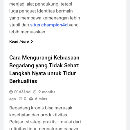
menjadi alat pendukung, tetapi
juga penguat identitas bermain
yang membawa kemenangan lebih
stabil dan
situs champion4d
yang
lebih memuaskan.
Read More
Cara Mengurangi Kebiasaan
Begadang yang Tidak Sehat:
Langkah Nyata untuk Tidur
Berkualitas
01d316d
9 months
ago
0
6 mins
Begadang kronis bisa merusak
kesehatan dan produktivitas.
Pelajari strategi praktis—mulai dari
rutinitas tidur, pengaturan cahaya,