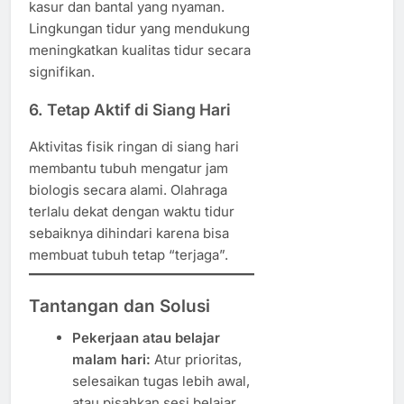
kasur dan bantal yang nyaman.
Lingkungan tidur yang mendukung
meningkatkan kualitas tidur secara
signifikan.
6. Tetap Aktif di Siang Hari
Aktivitas fisik ringan di siang hari
membantu tubuh mengatur jam
biologis secara alami. Olahraga
terlalu dekat dengan waktu tidur
sebaiknya dihindari karena bisa
membuat tubuh tetap “terjaga”.
Tantangan dan Solusi
Pekerjaan atau belajar
malam hari:
Atur prioritas,
selesaikan tugas lebih awal,
atau pisahkan sesi belajar