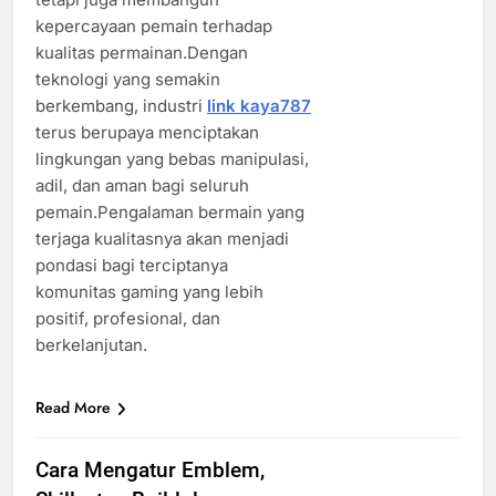
kepercayaan pemain terhadap
kualitas permainan.Dengan
teknologi yang semakin
berkembang, industri
link kaya787
terus berupaya menciptakan
lingkungan yang bebas manipulasi,
adil, dan aman bagi seluruh
pemain.Pengalaman bermain yang
terjaga kualitasnya akan menjadi
pondasi bagi terciptanya
komunitas gaming yang lebih
positif, profesional, dan
berkelanjutan.
Read More
Cara Mengatur Emblem,