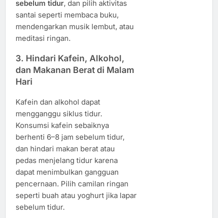
sebelum tidur
, dan pilih aktivitas
santai seperti membaca buku,
mendengarkan musik lembut, atau
meditasi ringan.
3. Hindari Kafein, Alkohol,
dan Makanan Berat di Malam
Hari
Kafein dan alkohol dapat
mengganggu siklus tidur.
Konsumsi kafein sebaiknya
berhenti 6–8 jam sebelum tidur,
dan hindari makan berat atau
pedas menjelang tidur karena
dapat menimbulkan gangguan
pencernaan. Pilih camilan ringan
seperti buah atau yoghurt jika lapar
sebelum tidur.