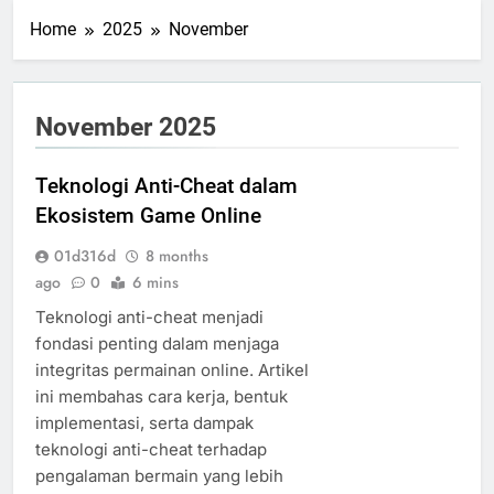
Home
2025
November
November 2025
Teknologi Anti-Cheat dalam
Ekosistem Game Online
01d316d
8 months
ago
0
6 mins
Teknologi anti-cheat menjadi
fondasi penting dalam menjaga
integritas permainan online. Artikel
ini membahas cara kerja, bentuk
implementasi, serta dampak
teknologi anti-cheat terhadap
pengalaman bermain yang lebih