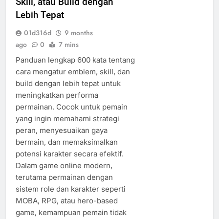
Skill, atau Build dengan
Lebih Tepat
01d316d
9 months
ago
0
7 mins
Panduan lengkap 600 kata tentang
cara mengatur emblem, skill, dan
build dengan lebih tepat untuk
meningkatkan performa
permainan. Cocok untuk pemain
yang ingin memahami strategi
peran, menyesuaikan gaya
bermain, dan memaksimalkan
potensi karakter secara efektif.
Dalam game online modern,
terutama permainan dengan
sistem role dan karakter seperti
MOBA, RPG, atau hero-based
game, kemampuan pemain tidak