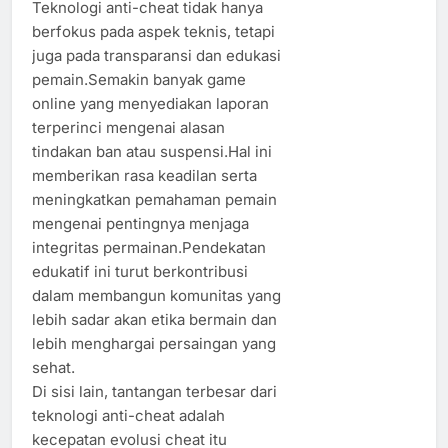
Teknologi anti-cheat tidak hanya
berfokus pada aspek teknis, tetapi
juga pada transparansi dan edukasi
pemain.Semakin banyak game
online yang menyediakan laporan
terperinci mengenai alasan
tindakan ban atau suspensi.Hal ini
memberikan rasa keadilan serta
meningkatkan pemahaman pemain
mengenai pentingnya menjaga
integritas permainan.Pendekatan
edukatif ini turut berkontribusi
dalam membangun komunitas yang
lebih sadar akan etika bermain dan
lebih menghargai persaingan yang
sehat.
Di sisi lain, tantangan terbesar dari
teknologi anti-cheat adalah
kecepatan evolusi cheat itu