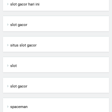
slot gacor hari ini
slot gacor
situs slot gacor
slot
slot gacor
spaceman