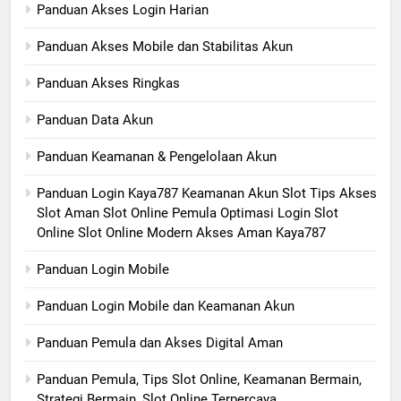
Panduan Akses Login Harian
Panduan Akses Mobile dan Stabilitas Akun
Panduan Akses Ringkas
Panduan Data Akun
Panduan Keamanan & Pengelolaan Akun
Panduan Login Kaya787 Keamanan Akun Slot Tips Akses
Slot Aman Slot Online Pemula Optimasi Login Slot
Online Slot Online Modern Akses Aman Kaya787
Panduan Login Mobile
Panduan Login Mobile dan Keamanan Akun
Panduan Pemula dan Akses Digital Aman
Panduan Pemula, Tips Slot Online, Keamanan Bermain,
Strategi Bermain, Slot Online Terpercaya