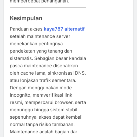
mempercepat penanganan.
Kesimpulan
Panduan akses
kaya787 alternatif
setelah maintenance server
menekankan pentingnya
pendekatan yang tenang dan
sistematis. Sebagian besar kendala
pasca maintenance disebabkan
oleh cache lama, sinkronisasi DNS,
atau lonjakan trafik sementara.
Dengan menggunakan mode
Incognito, memverifikasi link
resmi, memperbarui browser, serta
menunggu hingga sistem stabil
sepenuhnya, akses dapat kembali
normal tanpa risiko tambahan.
Maintenance adalah bagian dari