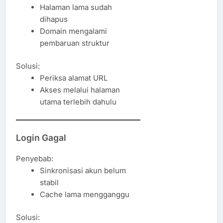
Halaman lama sudah
dihapus
Domain mengalami
pembaruan struktur
Solusi:
Periksa alamat URL
Akses melalui halaman
utama terlebih dahulu
Login Gagal
Penyebab:
Sinkronisasi akun belum
stabil
Cache lama mengganggu
Solusi: