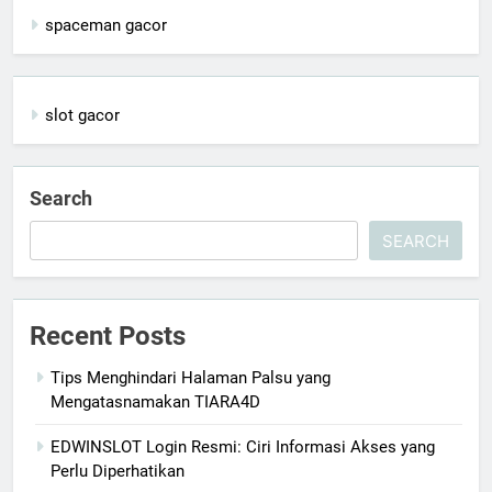
spaceman gacor
slot gacor
Search
SEARCH
Recent Posts
Tips Menghindari Halaman Palsu yang
Mengatasnamakan TIARA4D
EDWINSLOT Login Resmi: Ciri Informasi Akses yang
Perlu Diperhatikan