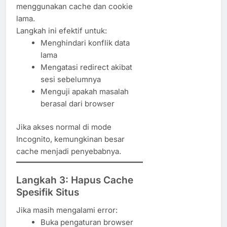
menggunakan cache dan cookie
lama.
Langkah ini efektif untuk:
Menghindari konflik data
lama
Mengatasi redirect akibat
sesi sebelumnya
Menguji apakah masalah
berasal dari browser
Jika akses normal di mode
Incognito, kemungkinan besar
cache menjadi penyebabnya.
Langkah 3: Hapus Cache
Spesifik Situs
Jika masih mengalami error:
Buka pengaturan browser