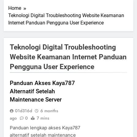
Home
Teknologi Digital Troubleshooting Website Keamanan
Internet Panduan Pengguna User Experience
Teknologi Digital Troubleshooting
Website Keamanan Internet Panduan
Pengguna User Experience
Panduan Akses Kaya787
Alternatif Setelah
Maintenance Server
01d316d
6 months
ago
0
7 mins
Panduan lengkap akses Kaya787
alternatif setelah maintenance