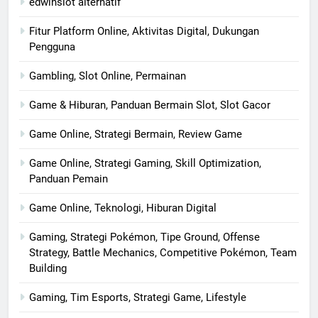
edwinslot alternatif
Fitur Platform Online, Aktivitas Digital, Dukungan
Pengguna
Gambling, Slot Online, Permainan
Game & Hiburan, Panduan Bermain Slot, Slot Gacor
Game Online, Strategi Bermain, Review Game
Game Online, Strategi Gaming, Skill Optimization,
Panduan Pemain
Game Online, Teknologi, Hiburan Digital
Gaming, Strategi Pokémon, Tipe Ground, Offense
Strategy, Battle Mechanics, Competitive Pokémon, Team
Building
Gaming, Tim Esports, Strategi Game, Lifestyle