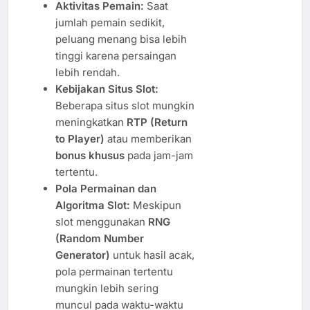
Aktivitas Pemain:
Saat
jumlah pemain sedikit,
peluang menang bisa lebih
tinggi karena persaingan
lebih rendah.
Kebijakan Situs Slot:
Beberapa situs slot mungkin
meningkatkan
RTP (Return
to Player)
atau memberikan
bonus khusus
pada jam-jam
tertentu.
Pola Permainan dan
Algoritma Slot:
Meskipun
slot menggunakan
RNG
(Random Number
Generator)
untuk hasil acak,
pola permainan tertentu
mungkin lebih sering
muncul pada waktu-waktu