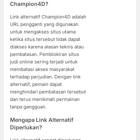
Champion4D?
Link alternatif Champion4D adalah
URL pengganti yang digunakan
untuk mengakses situs utama
ketika situs tersebut tidak dapat
diakses karena alasan teknis atau
pembatasan. Pemblokiran situs
judi online sering terjadi untuk
membatasi akses masyarakat
terhadap perjudian. Dengan link
alternatif, pemain dapat
menghindari pembatasan tersebut
dan terus menikmati permainan
tanpa gangguan.
Mengapa Link Alternatif
Diperlukan?