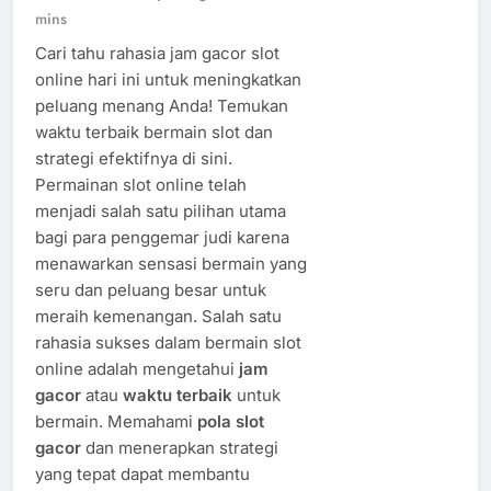
mins
Cari tahu rahasia jam gacor slot
online hari ini untuk meningkatkan
peluang menang Anda! Temukan
waktu terbaik bermain slot dan
strategi efektifnya di sini.
Permainan slot online telah
menjadi salah satu pilihan utama
bagi para penggemar judi karena
menawarkan sensasi bermain yang
seru dan peluang besar untuk
meraih kemenangan. Salah satu
rahasia sukses dalam bermain slot
online adalah mengetahui
jam
gacor
atau
waktu terbaik
untuk
bermain. Memahami
pola slot
gacor
dan menerapkan strategi
yang tepat dapat membantu