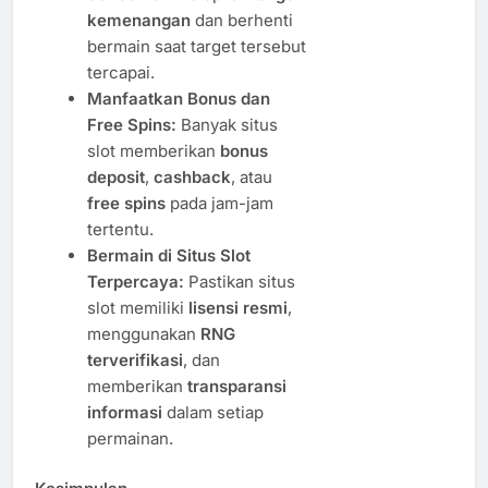
kemenangan
dan berhenti
bermain saat target tersebut
tercapai.
Manfaatkan Bonus dan
Free Spins:
Banyak situs
slot memberikan
bonus
deposit
,
cashback
, atau
free spins
pada jam-jam
tertentu.
Bermain di Situs Slot
Terpercaya:
Pastikan situs
slot memiliki
lisensi resmi
,
menggunakan
RNG
terverifikasi
, dan
memberikan
transparansi
informasi
dalam setiap
permainan.