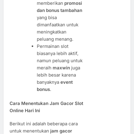
memberikan
promosi
dan bonus tambahan
yang bisa
dimanfaatkan untuk
meningkatkan
peluang menang.
Permainan slot
biasanya lebih aktif,
namun peluang untuk
meraih
maxwin
juga
lebih besar karena
banyaknya
event
bonus
.
Cara Menentukan Jam Gacor Slot
Online Hari Ini
Berikut ini adalah beberapa cara
untuk menentukan
jam gacor