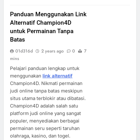
Panduan Menggunakan Link
Alternatif Champion4D
untuk Permainan Tanpa
Batas
01d316d
2 years ago
0
7
mins
Pelajari panduan lengkap untuk
menggunakan
link alternatif
Champion4D. Nikmati permainan
judi online tanpa batas meskipun
situs utama terblokir atau dibatasi.
Champion4D adalah salah satu
platform judi online yang sangat
populer, menyediakan berbagai
permainan seru seperti taruhan
olahraga, kasino, dan togel.