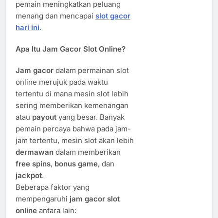
pemain meningkatkan peluang
menang dan mencapai
slot gacor
hari ini
.
Apa Itu Jam Gacor Slot Online?
Jam gacor
dalam permainan slot
online merujuk pada waktu
tertentu di mana mesin slot lebih
sering memberikan kemenangan
atau
payout
yang besar. Banyak
pemain percaya bahwa pada jam-
jam tertentu, mesin slot akan lebih
dermawan
dalam memberikan
free spins
,
bonus game
, dan
jackpot
.
Beberapa faktor yang
mempengaruhi
jam gacor slot
online
antara lain: