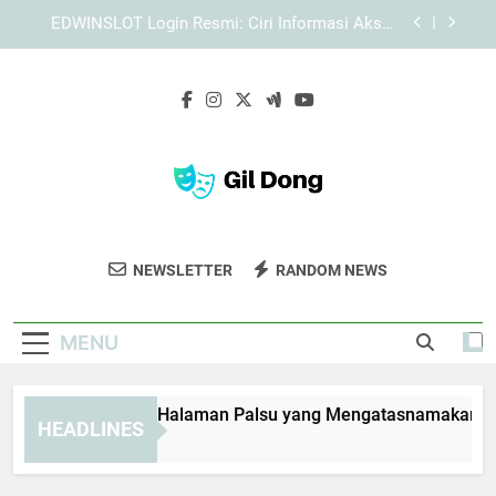
Skip
Panduan Login Edwinslot agar Pengalaman Akses
to
Lebih Lancar dan Aman
content
Tips Mengakses Lebah4D Login Tanpa Hambatan
dengan Cara Aman dan Praktis
Tips Menghindari Halaman Palsu yang
Mengatasnamakan TIARA4D
EDWINSLOT Login Resmi: Ciri Informasi Akses
yang Perlu Diperhatikan
Panduan Login Edwinslot agar Pengalaman Akses
Lebih Lancar dan Aman
Gil Dong
Temukan Informasi Menarik Dan Hiburan
Tips Mengakses Lebah4D Login Tanpa Hambatan
NEWSLETTER
RANDOM NEWS
dengan Cara Aman dan Praktis
Terbaru Di Gil Dong. Sumber Berita Untuk
Anda.
MENU
ps Menghindari Halaman Palsu yang Mengatasnamakan TIA
HEADLINES
Weeks Ago