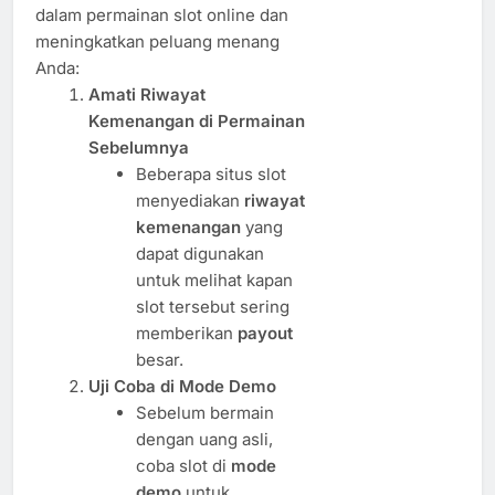
dalam permainan slot online dan
meningkatkan peluang menang
Anda:
Amati Riwayat
Kemenangan di Permainan
Sebelumnya
Beberapa situs slot
menyediakan
riwayat
kemenangan
yang
dapat digunakan
untuk melihat kapan
slot tersebut sering
memberikan
payout
besar.
Uji Coba di Mode Demo
Sebelum bermain
dengan uang asli,
coba slot di
mode
demo
untuk