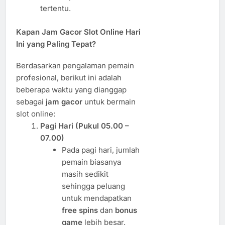
tertentu.
Kapan Jam Gacor Slot Online Hari
Ini yang Paling Tepat?
Berdasarkan pengalaman pemain
profesional, berikut ini adalah
beberapa waktu yang dianggap
sebagai
jam gacor
untuk bermain
slot online:
Pagi Hari (Pukul 05.00 –
07.00)
Pada pagi hari, jumlah
pemain biasanya
masih sedikit
sehingga peluang
untuk mendapatkan
free spins
dan
bonus
game
lebih besar.