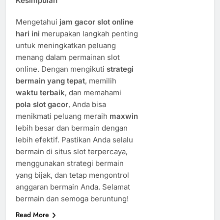
Kesimpulan
Mengetahui
jam gacor slot online
hari ini
merupakan langkah penting
untuk meningkatkan peluang
menang dalam permainan slot
online. Dengan mengikuti
strategi
bermain yang tepat
, memilih
waktu terbaik
, dan memahami
pola slot gacor
, Anda bisa
menikmati peluang meraih
maxwin
lebih besar dan bermain dengan
lebih efektif. Pastikan Anda selalu
bermain di situs slot terpercaya,
menggunakan strategi bermain
yang bijak, dan tetap mengontrol
anggaran bermain Anda. Selamat
bermain dan semoga beruntung!
Read More