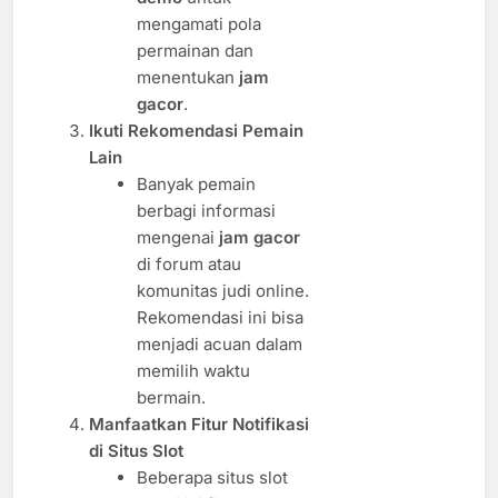
mengamati pola
permainan dan
menentukan
jam
gacor
.
Ikuti Rekomendasi Pemain
Lain
Banyak pemain
berbagi informasi
mengenai
jam gacor
di forum atau
komunitas judi online.
Rekomendasi ini bisa
menjadi acuan dalam
memilih waktu
bermain.
Manfaatkan Fitur Notifikasi
di Situs Slot
Beberapa situs slot