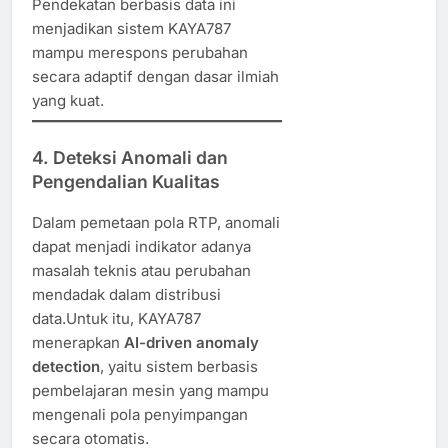
Pendekatan berbasis data ini
menjadikan sistem KAYA787
mampu merespons perubahan
secara adaptif dengan dasar ilmiah
yang kuat.
4. Deteksi Anomali dan
Pengendalian Kualitas
Dalam pemetaan pola RTP, anomali
dapat menjadi indikator adanya
masalah teknis atau perubahan
mendadak dalam distribusi
data.Untuk itu, KAYA787
menerapkan
AI-driven anomaly
detection
, yaitu sistem berbasis
pembelajaran mesin yang mampu
mengenali pola penyimpangan
secara otomatis.