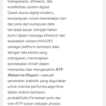
transparansi, efisiensi, dan
kredibilitas sistem digital.
Dalam dunia digital modern,
kemampuan untuk memetakan tren
dan pola dari kumpulan data
berskala besar menjadi faktor
kunci dalam menjaga efisiensi dan
keandalan sistem.KAYA787,
sebagai platform berbasis data
dengan tata kelola yang
transparan, menerapkan
pendekatan ilmiah dalam
memantau dan menganalisis
RTP
(Return to Player)
—sebuah
parameter statistik yang digunakan
untuk menilai performa algoritma
dalam sistem berbasis
probabilistik.Pemetaan pola dan
tren RTP bukan sekadar proses