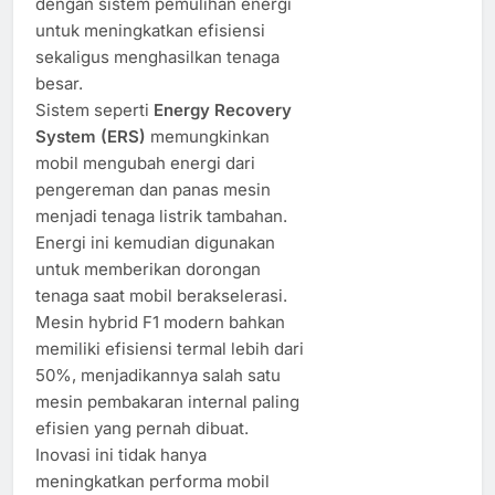
dengan sistem pemulihan energi
untuk meningkatkan efisiensi
sekaligus menghasilkan tenaga
besar.
Sistem seperti
Energy Recovery
System (ERS)
memungkinkan
mobil mengubah energi dari
pengereman dan panas mesin
menjadi tenaga listrik tambahan.
Energi ini kemudian digunakan
untuk memberikan dorongan
tenaga saat mobil berakselerasi.
Mesin hybrid F1 modern bahkan
memiliki efisiensi termal lebih dari
50%, menjadikannya salah satu
mesin pembakaran internal paling
efisien yang pernah dibuat.
Inovasi ini tidak hanya
meningkatkan performa mobil