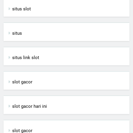
situs slot
situs
situs link slot
slot gacor
slot gacor hari ini
slot gacor