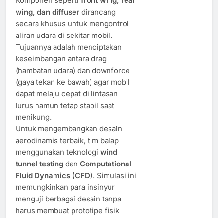
Komponen seperti
front wing, rear
wing, dan diffuser
dirancang
secara khusus untuk mengontrol
aliran udara di sekitar mobil.
Tujuannya adalah menciptakan
keseimbangan antara drag
(hambatan udara) dan downforce
(gaya tekan ke bawah) agar mobil
dapat melaju cepat di lintasan
lurus namun tetap stabil saat
menikung.
Untuk mengembangkan desain
aerodinamis terbaik, tim balap
menggunakan teknologi
wind
tunnel testing
dan
Computational
Fluid Dynamics (CFD)
. Simulasi ini
memungkinkan para insinyur
menguji berbagai desain tanpa
harus membuat prototipe fisik