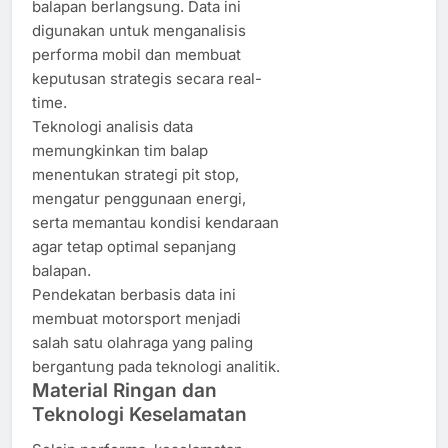
balapan berlangsung. Data ini
digunakan untuk menganalisis
performa mobil dan membuat
keputusan strategis secara real-
time.
Teknologi analisis data
memungkinkan tim balap
menentukan strategi pit stop,
mengatur penggunaan energi,
serta memantau kondisi kendaraan
agar tetap optimal sepanjang
balapan.
Pendekatan berbasis data ini
membuat motorsport menjadi
salah satu olahraga yang paling
bergantung pada teknologi analitik.
Material Ringan dan
Teknologi Keselamatan