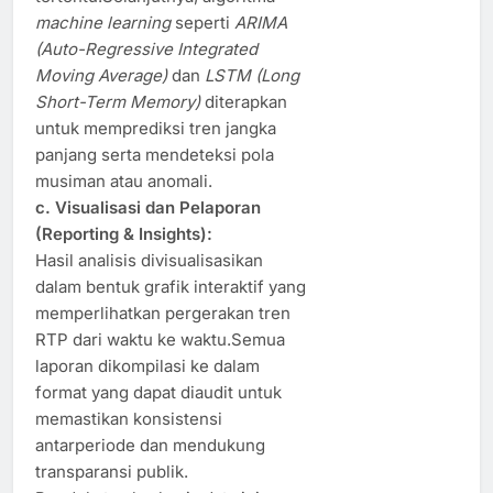
machine learning
seperti
ARIMA
(Auto-Regressive Integrated
Moving Average)
dan
LSTM (Long
Short-Term Memory)
diterapkan
untuk memprediksi tren jangka
panjang serta mendeteksi pola
musiman atau anomali.
c. Visualisasi dan Pelaporan
(Reporting & Insights):
Hasil analisis divisualisasikan
dalam bentuk grafik interaktif yang
memperlihatkan pergerakan tren
RTP dari waktu ke waktu.Semua
laporan dikompilasi ke dalam
format yang dapat diaudit untuk
memastikan konsistensi
antarperiode dan mendukung
transparansi publik.