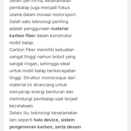
Selain performa, keselamatan
pembalap juga menjadi fokus
utama dalam inovasi motorsport.
Salah satu teknologi penting
adalah penggunaan
material
karbon fiber
dalam konstruksi
mobil balap.
Carbon fiber memiliki kekuatan
sangat tinggi namun bobot yang
sangat ringan, sehingga ideal
untuk mobil balap berkecepatan
tinggi. Struktur monocoque dari
material ini dirancang untuk
menyerap energi benturan dan
melindungi pembalap saat terjadi
kecelakaan.
Selain itu, teknologi keselamatan
lain seperti
halo device, sistem
pengereman karbon, serta desain