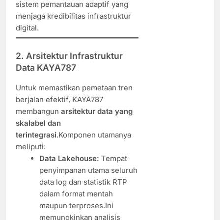
sistem pemantauan adaptif yang
menjaga kredibilitas infrastruktur
digital.
2. Arsitektur Infrastruktur
Data KAYA787
Untuk memastikan pemetaan tren
berjalan efektif, KAYA787
membangun
arsitektur data yang
skalabel dan
terintegrasi
.Komponen utamanya
meliputi:
Data Lakehouse:
Tempat
penyimpanan utama seluruh
data log dan statistik RTP
dalam format mentah
maupun terproses.Ini
memungkinkan analisis