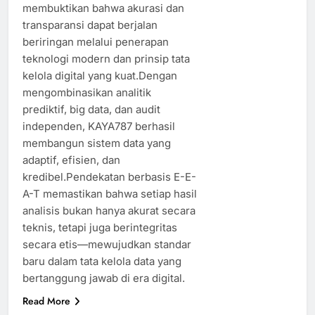
membuktikan bahwa akurasi dan
transparansi dapat berjalan
beriringan melalui penerapan
teknologi modern dan prinsip tata
kelola digital yang kuat.Dengan
mengombinasikan analitik
prediktif, big data, dan audit
independen, KAYA787 berhasil
membangun sistem data yang
adaptif, efisien, dan
kredibel.Pendekatan berbasis E-E-
A-T memastikan bahwa setiap hasil
analisis bukan hanya akurat secara
teknis, tetapi juga berintegritas
secara etis—mewujudkan standar
baru dalam tata kelola data yang
bertanggung jawab di era digital.
Read More