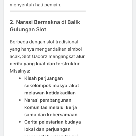
menyentuh hati pemain.
2.
Narasi Bermakna di Balik
Gulungan Slot
Berbeda dengan slot tradisional
yang hanya mengandalkan simbol
acak, Slot Gacorz mengangkat
alur
cerita yang kuat dan terstruktur
.
Misalnya:
Kisah perjuangan
sekelompok masyarakat
melawan ketidakadilan
Narasi pembangunan
komunitas melalui kerja
sama dan kebersamaan
Cerita pelestarian budaya
lokal dan perjuangan