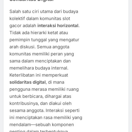
Salah satu ciri utama dari budaya
kolektif dalam komunitas slot
gacor adalah
interaksi horizontal
.
Tidak ada hierarki ketat atau
pemimpin tunggal yang mengatur
arah diskusi. Semua anggota
komunitas memiliki peran yang
sama dalam menciptakan dan
memelihara budaya internal.
Keterlibatan ini memperkuat
solidaritas digital
, di mana
pengguna merasa memiliki ruang
untuk berbicara, dihargai atas
kontribusinya, dan diakui oleh
sesama anggota. Interaksi seperti
ini menciptakan rasa memiliki yang
mendalam—sebuah komponen
penting dalam terbentuknya