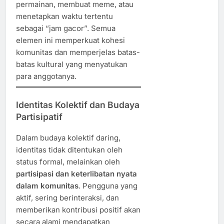
permainan, membuat meme, atau
menetapkan waktu tertentu
sebagai “jam gacor”. Semua
elemen ini memperkuat kohesi
komunitas dan memperjelas batas-
batas kultural yang menyatukan
para anggotanya.
Identitas Kolektif dan Budaya
Partisipatif
Dalam budaya kolektif daring,
identitas tidak ditentukan oleh
status formal, melainkan oleh
partisipasi dan keterlibatan nyata
dalam komunitas
. Pengguna yang
aktif, sering berinteraksi, dan
memberikan kontribusi positif akan
secara alami mendapatkan