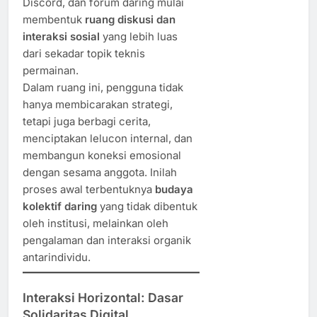
Discord, dan forum daring mulai
membentuk
ruang diskusi dan
interaksi sosial
yang lebih luas
dari sekadar topik teknis
permainan.
Dalam ruang ini, pengguna tidak
hanya membicarakan strategi,
tetapi juga berbagi cerita,
menciptakan lelucon internal, dan
membangun koneksi emosional
dengan sesama anggota. Inilah
proses awal terbentuknya
budaya
kolektif daring
yang tidak dibentuk
oleh institusi, melainkan oleh
pengalaman dan interaksi organik
antarindividu.
Interaksi Horizontal: Dasar
Solidaritas Digital