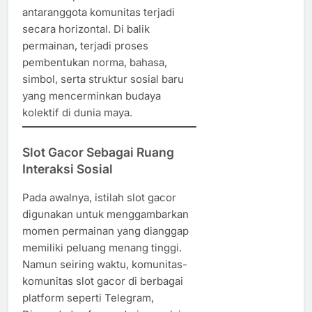
antaranggota komunitas terjadi
secara horizontal. Di balik
permainan, terjadi proses
pembentukan norma, bahasa,
simbol, serta struktur sosial baru
yang mencerminkan budaya
kolektif di dunia maya.
Slot Gacor Sebagai Ruang
Interaksi Sosial
Pada awalnya, istilah slot gacor
digunakan untuk menggambarkan
momen permainan yang dianggap
memiliki peluang menang tinggi.
Namun seiring waktu, komunitas-
komunitas slot gacor di berbagai
platform seperti Telegram,