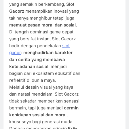
yang semakin berkembang,
Slot
Gacorz
menampilkan inovasi yang
tak hanya menghibur tetapi juga
memuat pesan moral dan sosial
.
Di tengah dominasi game cepat
yang bersifat instan, Slot Gacorz
hadir dengan pendekatan
slot
gacor
:
menghadirkan karakter
dan cerita yang membawa
keteladanan sosial
, menjadi
bagian dari ekosistem edukatif dan
reflektif di dunia maya.
Melalui desain visual yang kaya
dan narasi mendalam, Slot Gacorz
tidak sekadar memberikan sensasi
bermain, tapi juga menjadi
cermin
kehidupan sosial dan moral
,
khususnya bagi generasi muda.
Dengan menerapkan prinsip
E-E-