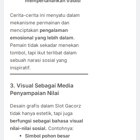
mempertahankan tradisi
Cerita-cerita ini menyatu dalam
mekanisme permainan dan
menciptakan
pengalaman
emosional yang lebih dalam
.
Pemain tidak sekadar menekan
tombol, tapi ikut terlibat dalam
sebuah narasi sosial yang
inspiratif.
3.
Visual Sebagai Media
Penyampaian Nilai
Desain grafis dalam Slot Gacorz
tidak hanya estetik, tapi juga
berfungsi sebagai bahasa visual
nilai-nilai sosial.
Contohnya:
Simbol pohon besar