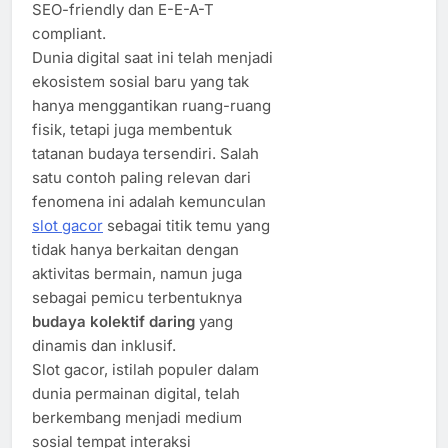
SEO-friendly dan E-E-A-T
compliant.
Dunia digital saat ini telah menjadi
ekosistem sosial baru yang tak
hanya menggantikan ruang-ruang
fisik, tetapi juga membentuk
tatanan budaya tersendiri. Salah
satu contoh paling relevan dari
fenomena ini adalah kemunculan
slot gacor
sebagai titik temu yang
tidak hanya berkaitan dengan
aktivitas bermain, namun juga
sebagai pemicu terbentuknya
budaya kolektif daring
yang
dinamis dan inklusif.
Slot gacor, istilah populer dalam
dunia permainan digital, telah
berkembang menjadi medium
sosial tempat interaksi