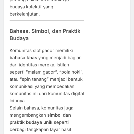
budaya kolektif yang
berkelanjutan.
Bahasa, Simbol, dan Praktik
Budaya
Komunitas slot gacor memiliki
bahasa khas
yang menjadi bagian
dari identitas mereka. Istilah
seperti “malam gacor”, “pola hoki”,
atau “spin tenang” menjadi bentuk
komunikasi yang membedakan
komunitas ini dari komunitas digital
lainnya.
Selain bahasa, komunitas juga
mengembangkan
simbol dan
praktik budaya unik
seperti
berbagi tangkapan layar hasil