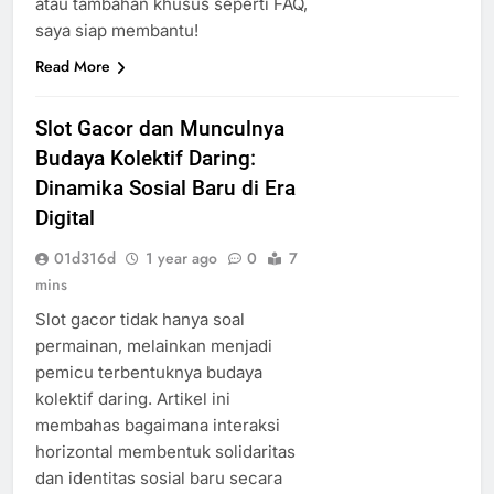
atau tambahan khusus seperti FAQ,
saya siap membantu!
Read More
Slot Gacor dan Munculnya
Budaya Kolektif Daring:
Dinamika Sosial Baru di Era
Digital
01d316d
1 year ago
0
7
mins
Slot gacor tidak hanya soal
permainan, melainkan menjadi
pemicu terbentuknya budaya
kolektif daring. Artikel ini
membahas bagaimana interaksi
horizontal membentuk solidaritas
dan identitas sosial baru secara