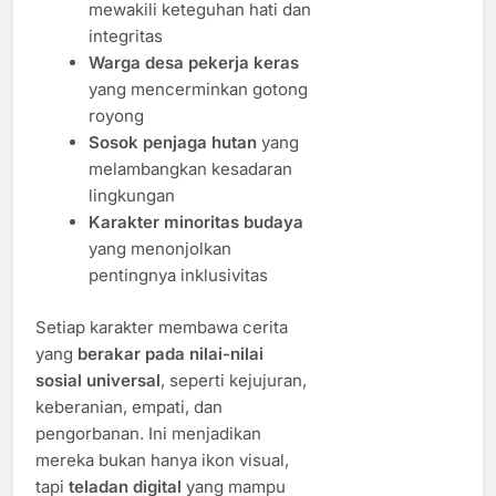
mewakili keteguhan hati dan
integritas
Warga desa pekerja keras
yang mencerminkan gotong
royong
Sosok penjaga hutan
yang
melambangkan kesadaran
lingkungan
Karakter minoritas budaya
yang menonjolkan
pentingnya inklusivitas
Setiap karakter membawa cerita
yang
berakar pada nilai-nilai
sosial universal
, seperti kejujuran,
keberanian, empati, dan
pengorbanan. Ini menjadikan
mereka bukan hanya ikon visual,
tapi
teladan digital
yang mampu