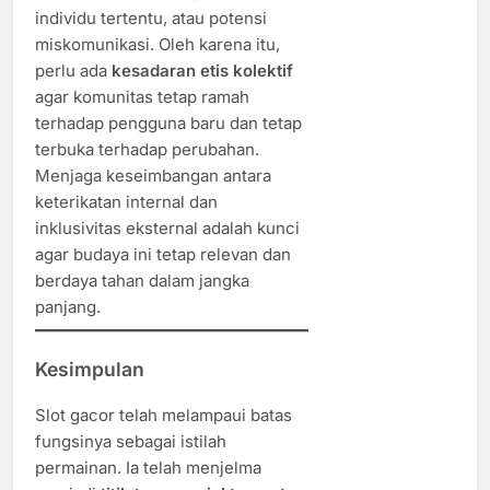
individu tertentu, atau potensi
miskomunikasi. Oleh karena itu,
perlu ada
kesadaran etis kolektif
agar komunitas tetap ramah
terhadap pengguna baru dan tetap
terbuka terhadap perubahan.
Menjaga keseimbangan antara
keterikatan internal dan
inklusivitas eksternal adalah kunci
agar budaya ini tetap relevan dan
berdaya tahan dalam jangka
panjang.
Kesimpulan
Slot gacor telah melampaui batas
fungsinya sebagai istilah
permainan. Ia telah menjelma