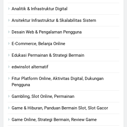
Analitik & Infrastruktur Digital
Arsitektur Infrastruktur & Skalabilitas Sistem
Desain Web & Pengalaman Pengguna
E-Commerce, Belanja Online
Edukasi Permainan & Strategi Bermain
edwinslot alternatif
Fitur Platform Online, Aktivitas Digital, Dukungan
Pengguna
Gambling, Slot Online, Permainan
Game & Hiburan, Panduan Bermain Slot, Slot Gacor
Game Online, Strategi Bermain, Review Game