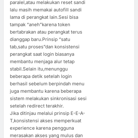
paralel,atau melakukan reset sandi
lalu masih memakai autofill sandi
lama di perangkat lain.Sesi bisa
tampak “aneh”karena token
bertabrakan atau perangkat terus
dianggap baru.Prinsip “satu
tab,satu proses”dan konsistensi
perangkat saat login biasanya
membantu menjaga alur tetap
stabil.Selain itu,menunggu
beberapa detik setelah login
berhasil sebelum berpindah menu
juga membantu karena beberapa
sistem melakukan sinkronisasi sesi
setelah redirect terakhir.
Jika ditinjau melalui prinsip E-E-A-
T,konsistensi akses memperkuat
experience karena pengguna
merasakan akses yang mulus dan