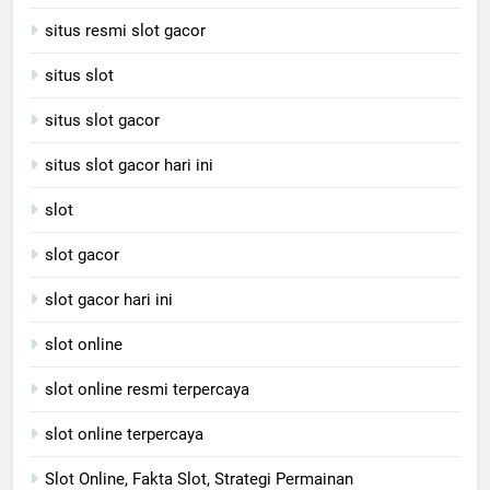
situs resmi slot gacor
situs slot
situs slot gacor
situs slot gacor hari ini
slot
slot gacor
slot gacor hari ini
slot online
slot online resmi terpercaya
slot online terpercaya
Slot Online, Fakta Slot, Strategi Permainan