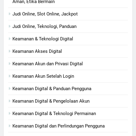
Aman, Etika Bermain
Judi Online, Slot Online, Jackpot
Judi Online, Teknologi, Panduan
Keamanan & Teknologi Digital
Keamanan Akses Digital
Keamanan Akun dan Privasi Digital
Keamanan Akun Setelah Login
Keamanan Digital & Panduan Pengguna
Keamanan Digital & Pengelolaan Akun
Keamanan Digital & Teknologi Permainan
Keamanan Digital dan Perlindungan Pengguna