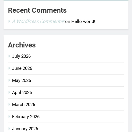
Recent Comments
A WordPress Commenter
on
Hello world!
Archives
July 2026
June 2026
May 2026
April 2026
March 2026
February 2026
January 2026