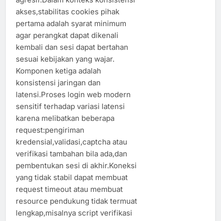
akses,stabilitas cookies pihak
pertama adalah syarat minimum
agar perangkat dapat dikenali
kembali dan sesi dapat bertahan
sesuai kebijakan yang wajar.
Komponen ketiga adalah
konsistensi jaringan dan
latensi.Proses login web modern
sensitif terhadap variasi latensi
karena melibatkan beberapa
request:pengiriman
kredensial,validasi,captcha atau
verifikasi tambahan bila ada,dan
pembentukan sesi di akhir.Koneksi
yang tidak stabil dapat membuat
request timeout atau membuat
resource pendukung tidak termuat
lengkap,misalnya script verifikasi