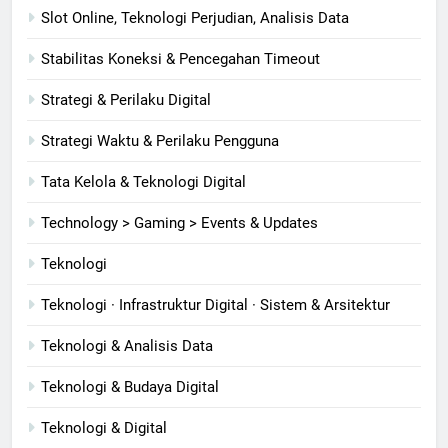
Slot Online, Teknologi Perjudian, Analisis Data
Stabilitas Koneksi & Pencegahan Timeout
Strategi & Perilaku Digital
Strategi Waktu & Perilaku Pengguna
Tata Kelola & Teknologi Digital
Technology > Gaming > Events & Updates
Teknologi
Teknologi · Infrastruktur Digital · Sistem & Arsitektur
Teknologi & Analisis Data
Teknologi & Budaya Digital
Teknologi & Digital