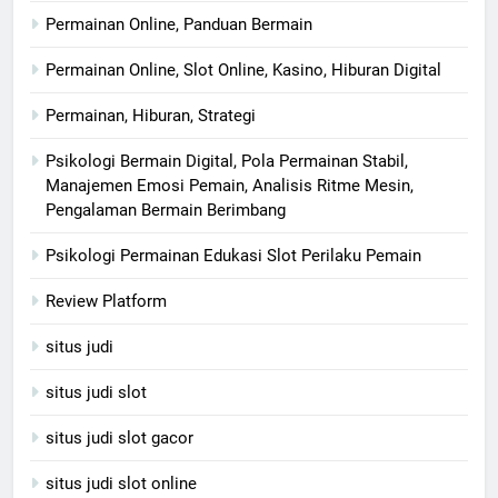
Permainan Online, Panduan Bermain
Permainan Online, Slot Online, Kasino, Hiburan Digital
Permainan, Hiburan, Strategi
Psikologi Bermain Digital, Pola Permainan Stabil,
Manajemen Emosi Pemain, Analisis Ritme Mesin,
Pengalaman Bermain Berimbang
Psikologi Permainan Edukasi Slot Perilaku Pemain
Review Platform
situs judi
situs judi slot
situs judi slot gacor
situs judi slot online