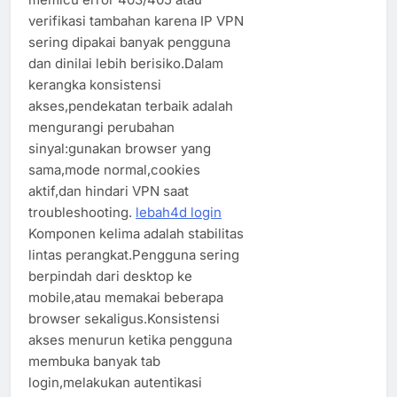
verifikasi tambahan karena IP VPN
sering dipakai banyak pengguna
dan dinilai lebih berisiko.Dalam
kerangka konsistensi
akses,pendekatan terbaik adalah
mengurangi perubahan
sinyal:gunakan browser yang
sama,mode normal,cookies
aktif,dan hindari VPN saat
troubleshooting.
lebah4d login
Komponen kelima adalah stabilitas
lintas perangkat.Pengguna sering
berpindah dari desktop ke
mobile,atau memakai beberapa
browser sekaligus.Konsistensi
akses menurun ketika pengguna
membuka banyak tab
login,melakukan autentikasi