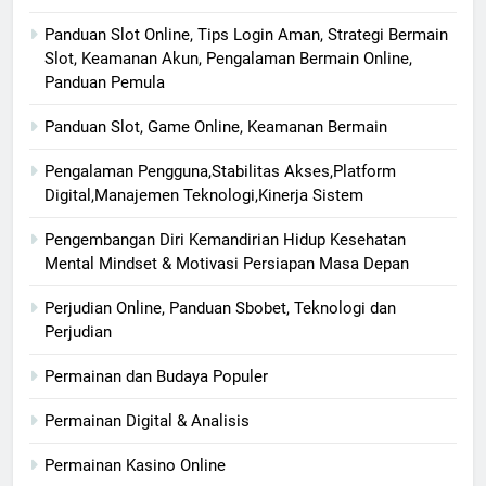
Panduan Slot Online, Tips Login Aman, Strategi Bermain
Slot, Keamanan Akun, Pengalaman Bermain Online,
Panduan Pemula
Panduan Slot, Game Online, Keamanan Bermain
Pengalaman Pengguna,Stabilitas Akses,Platform
Digital,Manajemen Teknologi,Kinerja Sistem
Pengembangan Diri Kemandirian Hidup Kesehatan
Mental Mindset & Motivasi Persiapan Masa Depan
Perjudian Online, Panduan Sbobet, Teknologi dan
Perjudian
Permainan dan Budaya Populer
Permainan Digital & Analisis
Permainan Kasino Online