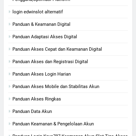
login edwinslot alternatif
Panduan & Keamanan Digital
Panduan Adaptasi Akses Digital
Panduan Akses Cepat dan Keamanan Digital
Panduan Akses dan Registrasi Digital
Panduan Akses Login Harian
Panduan Akses Mobile dan Stabilitas Akun
Panduan Akses Ringkas
Panduan Data Akun
Panduan Keamanan & Pengelolaan Akun