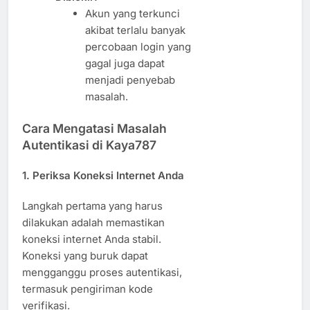
Akun yang terkunci
akibat terlalu banyak
percobaan login yang
gagal juga dapat
menjadi penyebab
masalah.
Cara Mengatasi Masalah
Autentikasi di Kaya787
1. Periksa Koneksi Internet Anda
Langkah pertama yang harus
dilakukan adalah memastikan
koneksi internet Anda stabil.
Koneksi yang buruk dapat
mengganggu proses autentikasi,
termasuk pengiriman kode
verifikasi.