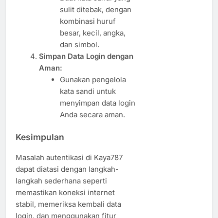
sulit ditebak, dengan
kombinasi huruf
besar, kecil, angka,
dan simbol.
Simpan Data Login dengan
Aman:
Gunakan pengelola
kata sandi untuk
menyimpan data login
Anda secara aman.
Kesimpulan
Masalah autentikasi di Kaya787
dapat diatasi dengan langkah-
langkah sederhana seperti
memastikan koneksi internet
stabil, memeriksa kembali data
login, dan menggunakan fitur