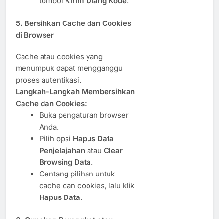
tombol
Kirim Ulang Kode
.
5. Bersihkan Cache dan Cookies
di Browser
Cache atau cookies yang
menumpuk dapat mengganggu
proses autentikasi.
Langkah-Langkah Membersihkan
Cache dan Cookies:
Buka pengaturan browser
Anda.
Pilih opsi
Hapus Data
Penjelajahan
atau
Clear
Browsing Data
.
Centang pilihan untuk
cache dan cookies, lalu klik
Hapus Data
.