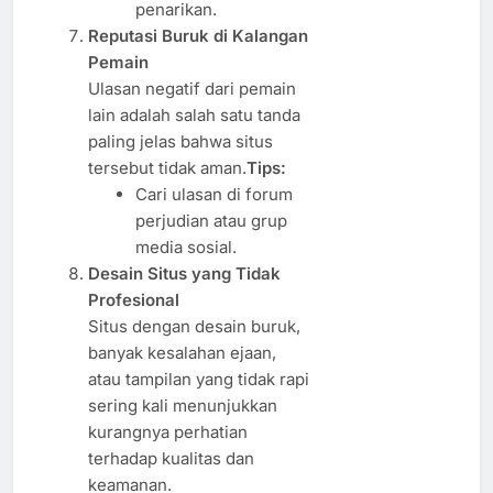
penarikan.
Reputasi Buruk di Kalangan
Pemain
Ulasan negatif dari pemain
lain adalah salah satu tanda
paling jelas bahwa situs
tersebut tidak aman.
Tips:
Cari ulasan di forum
perjudian atau grup
media sosial.
Desain Situs yang Tidak
Profesional
Situs dengan desain buruk,
banyak kesalahan ejaan,
atau tampilan yang tidak rapi
sering kali menunjukkan
kurangnya perhatian
terhadap kualitas dan
keamanan.