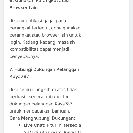
6. Gunakan Perangkat atau
Browser Lain
Jika autentikasi gagal pada
perangkat tertentu, coba gunakan
perangkat atau browser lain untuk
login. Kadang-kadang, masalah
kompatibilitas dapat menjadi
penyebabnya.
7. Hubungi Dukungan Pelanggan
Kaya787
Jika semua langkah di atas tidak
berhasil, segera hubungi tim
dukungan pelanggan Kaya787
untuk mendapatkan bantuan.
Cara Menghubungi Dukungan:
Live Chat:
Fitur ini tersedia
24/7 di situs resmi Kaya787.