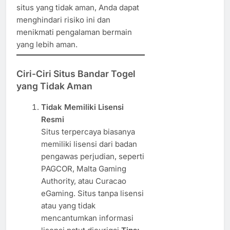
situs yang tidak aman, Anda dapat
menghindari risiko ini dan
menikmati pengalaman bermain
yang lebih aman.
Ciri-Ciri Situs Bandar Togel
yang Tidak Aman
Tidak Memiliki Lisensi
Resmi
Situs terpercaya biasanya
memiliki lisensi dari badan
pengawas perjudian, seperti
PAGCOR, Malta Gaming
Authority, atau Curacao
eGaming. Situs tanpa lisensi
atau yang tidak
mencantumkan informasi