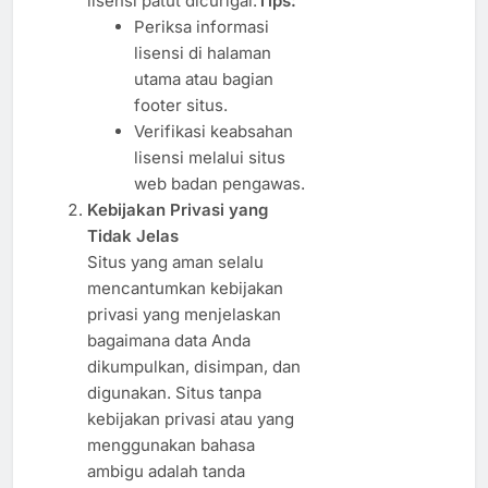
lisensi patut dicurigai.
Tips:
Periksa informasi
lisensi di halaman
utama atau bagian
footer situs.
Verifikasi keabsahan
lisensi melalui situs
web badan pengawas.
Kebijakan Privasi yang
Tidak Jelas
Situs yang aman selalu
mencantumkan kebijakan
privasi yang menjelaskan
bagaimana data Anda
dikumpulkan, disimpan, dan
digunakan. Situs tanpa
kebijakan privasi atau yang
menggunakan bahasa
ambigu adalah tanda