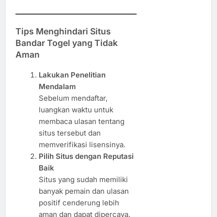
Tips Menghindari Situs
Bandar Togel yang Tidak
Aman
Lakukan Penelitian
Mendalam
Sebelum mendaftar,
luangkan waktu untuk
membaca ulasan tentang
situs tersebut dan
memverifikasi lisensinya.
Pilih Situs dengan Reputasi
Baik
Situs yang sudah memiliki
banyak pemain dan ulasan
positif cenderung lebih
aman dan dapat dipercaya.