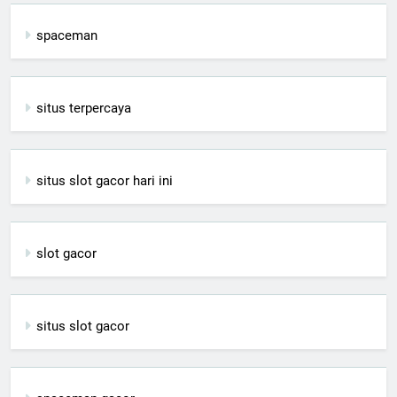
spaceman
situs terpercaya
situs slot gacor hari ini
slot gacor
situs slot gacor