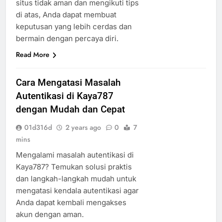
situs tidak aman dan mengikuti tips
di atas, Anda dapat membuat
keputusan yang lebih cerdas dan
bermain dengan percaya diri.
Read More
Cara Mengatasi Masalah
Autentikasi di Kaya787
dengan Mudah dan Cepat
01d316d
2 years ago
0
7
mins
Mengalami masalah autentikasi di
Kaya787? Temukan solusi praktis
dan langkah-langkah mudah untuk
mengatasi kendala autentikasi agar
Anda dapat kembali mengakses
akun dengan aman.