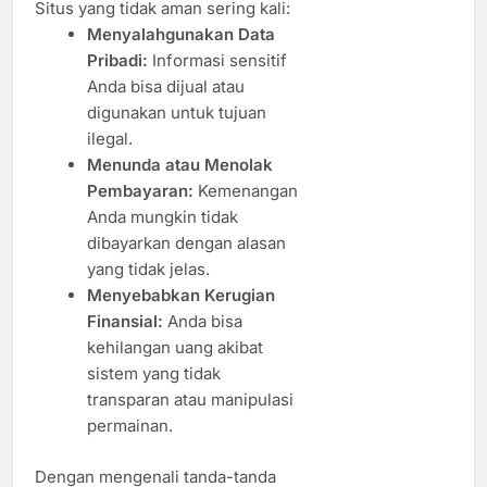
Situs yang tidak aman sering kali:
Menyalahgunakan Data
Pribadi:
Informasi sensitif
Anda bisa dijual atau
digunakan untuk tujuan
ilegal.
Menunda atau Menolak
Pembayaran:
Kemenangan
Anda mungkin tidak
dibayarkan dengan alasan
yang tidak jelas.
Menyebabkan Kerugian
Finansial:
Anda bisa
kehilangan uang akibat
sistem yang tidak
transparan atau manipulasi
permainan.
Dengan mengenali tanda-tanda