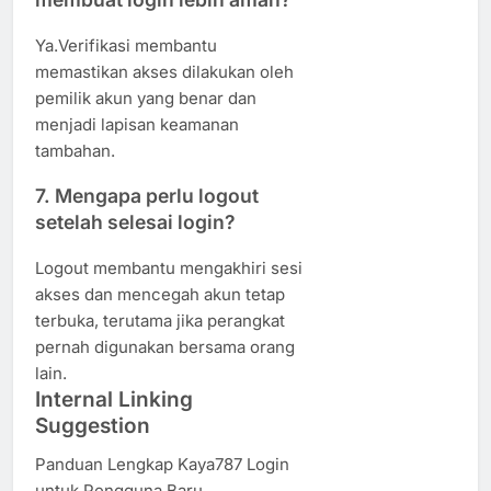
Ya.Verifikasi membantu
memastikan akses dilakukan oleh
pemilik akun yang benar dan
menjadi lapisan keamanan
tambahan.
7. Mengapa perlu logout
setelah selesai login?
Logout membantu mengakhiri sesi
akses dan mencegah akun tetap
terbuka, terutama jika perangkat
pernah digunakan bersama orang
lain.
Internal Linking
Suggestion
Panduan Lengkap Kaya787 Login
untuk Pengguna Baru