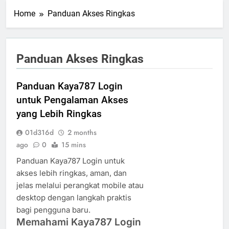
Home
Panduan Akses Ringkas
Panduan Akses Ringkas
Panduan Kaya787 Login
untuk Pengalaman Akses
yang Lebih Ringkas
01d316d
2 months
ago
0
15 mins
Panduan Kaya787 Login untuk
akses lebih ringkas, aman, dan
jelas melalui perangkat mobile atau
desktop dengan langkah praktis
bagi pengguna baru.
Memahami Kaya787 Login