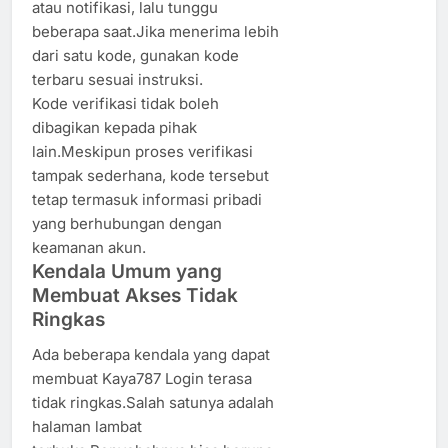
atau notifikasi, lalu tunggu
beberapa saat.Jika menerima lebih
dari satu kode, gunakan kode
terbaru sesuai instruksi.
Kode verifikasi tidak boleh
dibagikan kepada pihak
lain.Meskipun proses verifikasi
tampak sederhana, kode tersebut
tetap termasuk informasi pribadi
yang berhubungan dengan
keamanan akun.
Kendala Umum yang
Membuat Akses Tidak
Ringkas
Ada beberapa kendala yang dapat
membuat Kaya787 Login terasa
tidak ringkas.Salah satunya adalah
halaman lambat