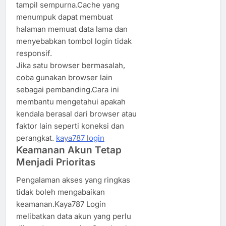
tampil sempurna.Cache yang
menumpuk dapat membuat
halaman memuat data lama dan
menyebabkan tombol login tidak
responsif.
Jika satu browser bermasalah,
coba gunakan browser lain
sebagai pembanding.Cara ini
membantu mengetahui apakah
kendala berasal dari browser atau
faktor lain seperti koneksi dan
perangkat.
kaya787 login
Keamanan Akun Tetap
Menjadi Prioritas
Pengalaman akses yang ringkas
tidak boleh mengabaikan
keamanan.Kaya787 Login
melibatkan data akun yang perlu