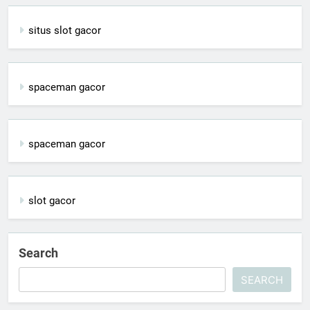
situs slot gacor
spaceman gacor
spaceman gacor
slot gacor
Search
SEARCH