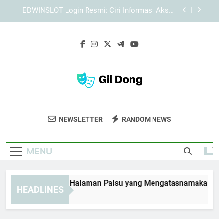
Skip
Panduan Login Edwinslot agar Pengalaman Akses
to
Lebih Lancar dan Aman
content
Tips Mengakses Lebah4D Login Tanpa Hambatan
dengan Cara Aman dan Praktis
Tips Menghindari Halaman Palsu yang
Mengatasnamakan TIARA4D
EDWINSLOT Login Resmi: Ciri Informasi Akses
yang Perlu Diperhatikan
Panduan Login Edwinslot agar Pengalaman Akses
Lebih Lancar dan Aman
Gil Dong
Temukan Informasi Menarik Dan Hiburan
Tips Mengakses Lebah4D Login Tanpa Hambatan
NEWSLETTER
RANDOM NEWS
dengan Cara Aman dan Praktis
Terbaru Di Gil Dong. Sumber Berita Untuk
Anda.
MENU
ps Menghindari Halaman Palsu yang Mengatasnamakan TIA
HEADLINES
Weeks Ago