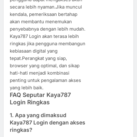
secara lebih nyaman.Jika muncul
kendala, pemeriksaan bertahap
akan membantu menemukan
penyebabnya dengan lebih mudah.
Kaya787 Login akan terasa lebih
ringkas jika pengguna membangun
kebiasaan digital yang
tepat.Perangkat yang siap,
browser yang optimal, dan sikap
hati-hati menjadi kombinasi
penting untuk pengalaman akses
yang lebih baik.
FAQ Seputar Kaya787
Login Ringkas
1. Apa yang dimaksud
Kaya787 Login dengan akses
ringkas?