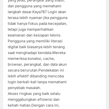
yang jelas, perangkat yang stabil,
dan pengguna yang memahami
langkah dasar.Kaya787 Login akan
terasa lebih nyaman jika pengguna
tidak hanya fokus pada kecepatan,
tetapi juga memperhatikan
keamanan dan kesiapan teknis.
Pengguna yang memiliki literasi
digital baik biasanya lebih tenang
saat menghadapi kendala.Mereka
memeriksa koneksi, cache,
browser, perangkat, dan data akun
secara berurutan.Pendekatan ini
lebih efektif dibanding mencoba
login berkali-kali tanpa memahami
penyebab masalah.
Akses ringkas yang baik selalu
menggabungkan efisiensi dan
kehati-hatian.Dengan cara ini,