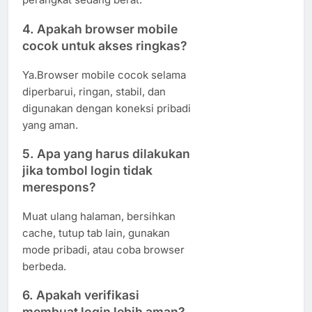
4. Apakah browser mobile
cocok untuk akses ringkas?
Ya.Browser mobile cocok selama
diperbarui, ringan, stabil, dan
digunakan dengan koneksi pribadi
yang aman.
5. Apa yang harus dilakukan
jika tombol login tidak
merespons?
Muat ulang halaman, bersihkan
cache, tutup tab lain, gunakan
mode pribadi, atau coba browser
berbeda.
6. Apakah verifikasi
membuat login lebih aman?