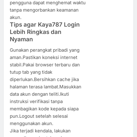
pengguna dapat menghemat waktu
tanpa mengorbankan keamanan
akun.
Tips agar Kaya787 Login
Lebih Ringkas dan
Nyaman
Gunakan perangkat pribadi yang
aman.Pastikan koneksi internet
stabil.Pakai browser terbaru dan
tutup tab yang tidak
diperlukan.Bersihkan cache jika
halaman terasa lambat.Masukkan
data akun dengan teliti.Ikuti
instruksi verifikasi tanpa
membagikan kode kepada siapa
pun.Logout setelah selesai
menggunakan akun.
Jika terjadi kendala, lakukan