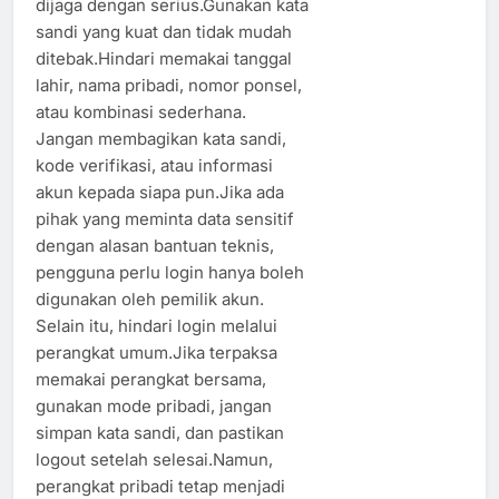
dijaga dengan serius.Gunakan kata
sandi yang kuat dan tidak mudah
ditebak.Hindari memakai tanggal
lahir, nama pribadi, nomor ponsel,
atau kombinasi sederhana.
Jangan membagikan kata sandi,
kode verifikasi, atau informasi
akun kepada siapa pun.Jika ada
pihak yang meminta data sensitif
dengan alasan bantuan teknis,
pengguna perlu login hanya boleh
digunakan oleh pemilik akun.
Selain itu, hindari login melalui
perangkat umum.Jika terpaksa
memakai perangkat bersama,
gunakan mode pribadi, jangan
simpan kata sandi, dan pastikan
logout setelah selesai.Namun,
perangkat pribadi tetap menjadi