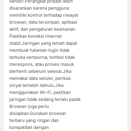
sendiri.Perangkat pribadi lebih
disarankan karena pengguna
memiliki kontrol terhadap riwayat
browser, data tersimpan, aplikasi
aktif, dan pengaturan keamanan.
Pastikan koneksi internet
stabil.Jaringan yang lemah dapat
membuat halaman login tidak
terbuka sempurna, tombol tidak
merespons, atau proses masuk
berhenti sebelum selesai.Jika
memakai data seluler, periksa
sinyal terlebih dahulu.Jika
menggunakan Wi-Fi, pastikan
jaringan tidak sedang terlalu padat.
Browser juga perlu
disiapkan.Gunakan browser
terbaru yang ringan dan
kompatibel dengan