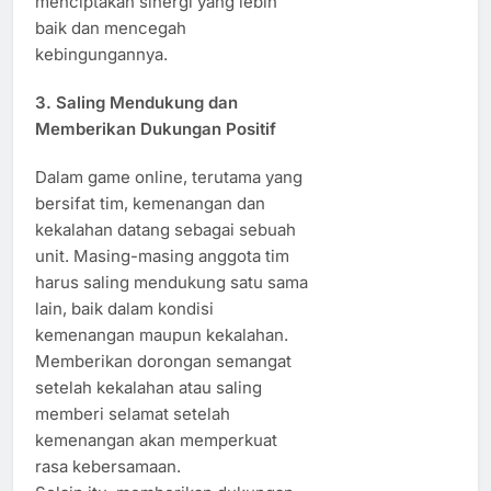
menciptakan sinergi yang lebih
baik dan mencegah
kebingungannya.
3.
Saling Mendukung dan
Memberikan Dukungan Positif
Dalam game online, terutama yang
bersifat tim, kemenangan dan
kekalahan datang sebagai sebuah
unit. Masing-masing anggota tim
harus saling mendukung satu sama
lain, baik dalam kondisi
kemenangan maupun kekalahan.
Memberikan dorongan semangat
setelah kekalahan atau saling
memberi selamat setelah
kemenangan akan memperkuat
rasa kebersamaan.