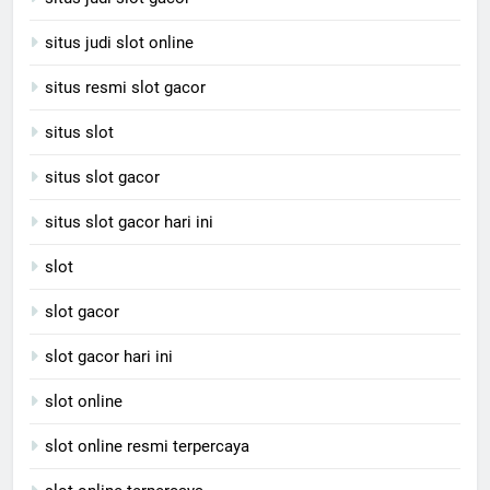
situs judi slot online
situs resmi slot gacor
situs slot
situs slot gacor
situs slot gacor hari ini
slot
slot gacor
slot gacor hari ini
slot online
slot online resmi terpercaya