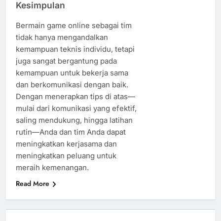
Kesimpulan
Bermain game online sebagai tim
tidak hanya mengandalkan
kemampuan teknis individu, tetapi
juga sangat bergantung pada
kemampuan untuk bekerja sama
dan berkomunikasi dengan baik.
Dengan menerapkan tips di atas—
mulai dari komunikasi yang efektif,
saling mendukung, hingga latihan
rutin—Anda dan tim Anda dapat
meningkatkan kerjasama dan
meningkatkan peluang untuk
meraih kemenangan.
Read More