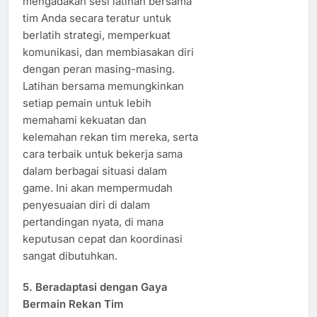
mengadakan sesi latihan bersama
tim Anda secara teratur untuk
berlatih strategi, memperkuat
komunikasi, dan membiasakan diri
dengan peran masing-masing.
Latihan bersama memungkinkan
setiap pemain untuk lebih
memahami kekuatan dan
kelemahan rekan tim mereka, serta
cara terbaik untuk bekerja sama
dalam berbagai situasi dalam
game. Ini akan mempermudah
penyesuaian diri di dalam
pertandingan nyata, di mana
keputusan cepat dan koordinasi
sangat dibutuhkan.
5.
Beradaptasi dengan Gaya
Bermain Rekan Tim