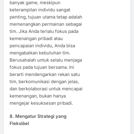
banyak game, meskipun
keterampilan individu sangat
penting, tujuan utama tetap adalah
memenangkan permainan sebagai
tim. Jika Anda terlalu fokus pada
kemenangan pribadi atau
pencapaian individu, Anda bisa
mengabaikan kebutuhan tim.
Berusahalah untuk selalu menjaga
fokus pada tujuan bersama. Ini
berarti mendengarkan rekan satu
tim, berkomunikasi dengan jelas,
dan berkolaborasi untuk mencapai
kemenangan, bukan hanya
mengejar kesuksesan pribadi.
8.
Mengatur Strategi yang
Fleksibel