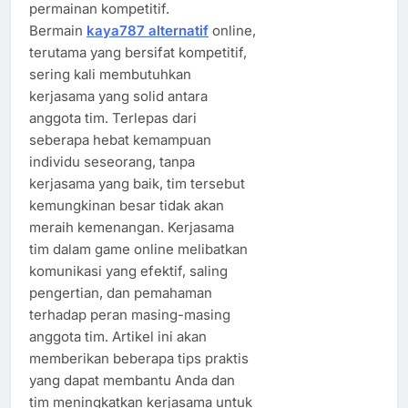
permainan kompetitif.
Bermain
kaya787 alternatif
online,
terutama yang bersifat kompetitif,
sering kali membutuhkan
kerjasama yang solid antara
anggota tim. Terlepas dari
seberapa hebat kemampuan
individu seseorang, tanpa
kerjasama yang baik, tim tersebut
kemungkinan besar tidak akan
meraih kemenangan. Kerjasama
tim dalam game online melibatkan
komunikasi yang efektif, saling
pengertian, dan pemahaman
terhadap peran masing-masing
anggota tim. Artikel ini akan
memberikan beberapa tips praktis
yang dapat membantu Anda dan
tim meningkatkan kerjasama untuk