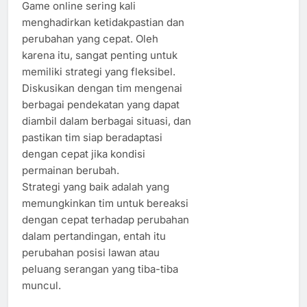
Game online sering kali
menghadirkan ketidakpastian dan
perubahan yang cepat. Oleh
karena itu, sangat penting untuk
memiliki strategi yang fleksibel.
Diskusikan dengan tim mengenai
berbagai pendekatan yang dapat
diambil dalam berbagai situasi, dan
pastikan tim siap beradaptasi
dengan cepat jika kondisi
permainan berubah.
Strategi yang baik adalah yang
memungkinkan tim untuk bereaksi
dengan cepat terhadap perubahan
dalam pertandingan, entah itu
perubahan posisi lawan atau
peluang serangan yang tiba-tiba
muncul.