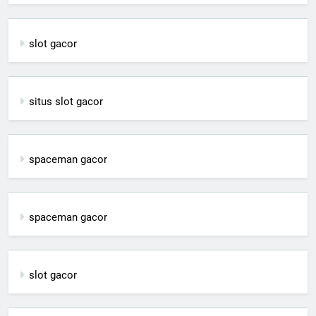
slot gacor
situs slot gacor
spaceman gacor
spaceman gacor
slot gacor