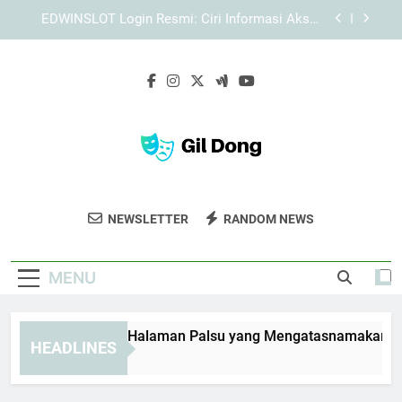
Skip
Panduan Login Edwinslot agar Pengalaman Akses
to
Lebih Lancar dan Aman
content
Tips Mengakses Lebah4D Login Tanpa Hambatan
dengan Cara Aman dan Praktis
Tips Menghindari Halaman Palsu yang
Mengatasnamakan TIARA4D
EDWINSLOT Login Resmi: Ciri Informasi Akses
yang Perlu Diperhatikan
Panduan Login Edwinslot agar Pengalaman Akses
Lebih Lancar dan Aman
Gil Dong
Temukan Informasi Menarik Dan Hiburan
Tips Mengakses Lebah4D Login Tanpa Hambatan
NEWSLETTER
RANDOM NEWS
dengan Cara Aman dan Praktis
Terbaru Di Gil Dong. Sumber Berita Untuk
Anda.
MENU
ps Menghindari Halaman Palsu yang Mengatasnamakan TIA
HEADLINES
Month Ago