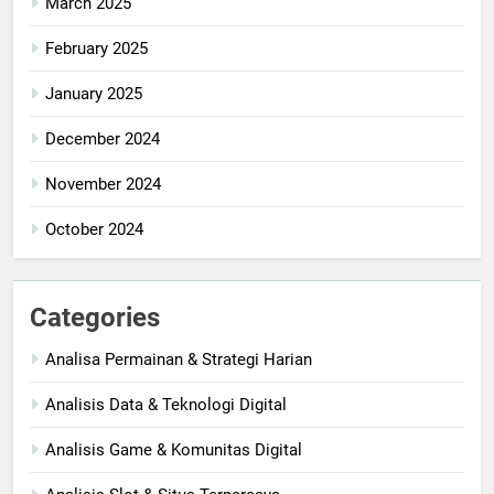
March 2025
February 2025
January 2025
December 2024
November 2024
October 2024
Categories
Analisa Permainan & Strategi Harian
Analisis Data & Teknologi Digital
Analisis Game & Komunitas Digital