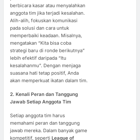
berbicara kasar atau menyalahkan
anggota tim jika terjadi kesalahan.
Alih-alih, fokuskan komunikasi
pada solusi dan cara untuk
memperbaiki keadaan. Misalnya,
mengatakan “Kita bisa coba
strategi baru di ronde berikutnya”
lebih efektif daripada “Itu
kesalahanmu”. Dengan menjaga
suasana hati tetap positif, Anda
akan memperkuat ikatan dalam tim.
2.
Kenali Peran dan Tanggung
Jawab Setiap Anggota Tim
Setiap anggota tim harus
memahami peran dan tanggung
jawab mereka. Dalam banyak game
kompetitif, seperti
League of