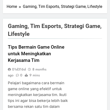
Home
Gaming, Tim Esports, Strategi Game, Lifestyle
Gaming, Tim Esports, Strategi Game,
Lifestyle
Tips Bermain Game Online
untuk Meningkatkan
Kerjasama Tim
01d316d
8 months
ago
0
9 mins
Pelajari bagaimana cara bermain
game online yang efektif untuk
meningkatkan kerjasama tim. Ikuti
tips ini agar bisa bekerja lebih baik
bersama rekan satu tim dalam