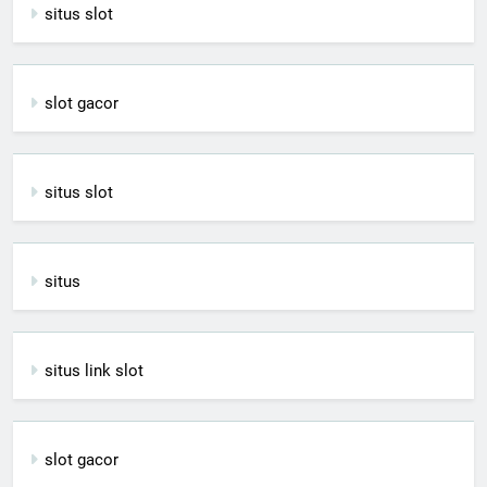
situs slot
slot gacor
situs slot
situs
situs link slot
slot gacor