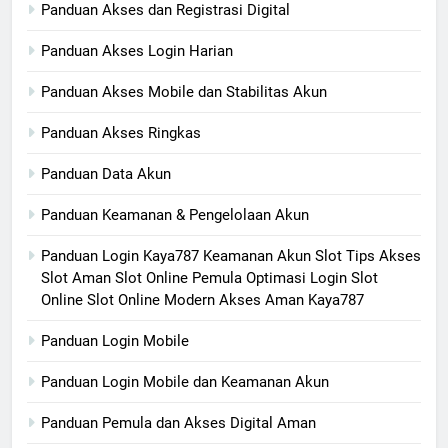
Panduan Akses dan Registrasi Digital
Panduan Akses Login Harian
Panduan Akses Mobile dan Stabilitas Akun
Panduan Akses Ringkas
Panduan Data Akun
Panduan Keamanan & Pengelolaan Akun
Panduan Login Kaya787 Keamanan Akun Slot Tips Akses
Slot Aman Slot Online Pemula Optimasi Login Slot
Online Slot Online Modern Akses Aman Kaya787
Panduan Login Mobile
Panduan Login Mobile dan Keamanan Akun
Panduan Pemula dan Akses Digital Aman