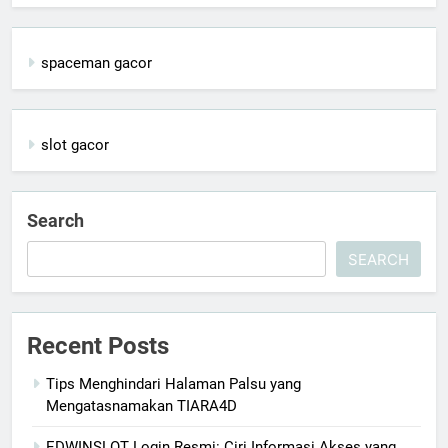
spaceman gacor
slot gacor
Search
SEARCH
Recent Posts
Tips Menghindari Halaman Palsu yang
Mengatasnamakan TIARA4D
EDWINSLOT Login Resmi: Ciri Informasi Akses yang