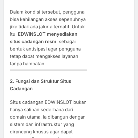
Dalam kondisi tersebut, pengguna
bisa kehilangan akses sepenuhnya
jika tidak ada jalur alternatif. Untuk
itu,
EDWINSLOT menyediakan
situs cadangan resmi
sebagai
bentuk antisipasi agar pengguna
tetap dapat mengakses layanan
tanpa hambatan.
2. Fungsi dan Struktur Situs
Cadangan
Situs cadangan EDWINSLOT bukan
hanya salinan sederhana dari
domain utama. Ia dibangun dengan
sistem dan infrastruktur yang
dirancang khusus agar dapat