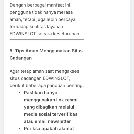
Dengan berbagai manfaat ini,
pengguna tidak hanya merasa
aman, tetapi juga lebih percaya
terhadap kualitas layanan
EDWINSLOT secara keseluruhan.
5. Tips Aman Menggunakan Situs
Cadangan
Agar tetap aman saat mengakses
situs cadangan EDWINSLOT,
berikut beberapa panduan penting:
Pastikan hanya
menggunakan link resmi
yang dibagikan melalui
media sosial terverifikasi
atau email newsletter
Periksa apakah alamat