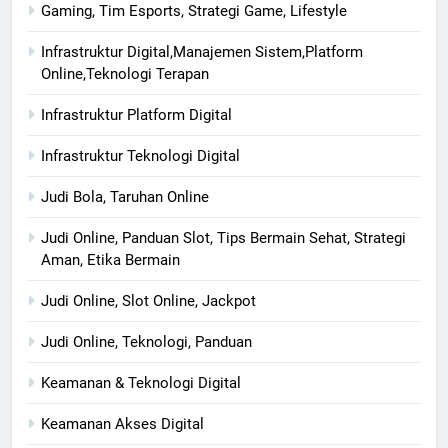
Gaming, Tim Esports, Strategi Game, Lifestyle
Infrastruktur Digital,Manajemen Sistem,Platform
Online,Teknologi Terapan
Infrastruktur Platform Digital
Infrastruktur Teknologi Digital
Judi Bola, Taruhan Online
Judi Online, Panduan Slot, Tips Bermain Sehat, Strategi
Aman, Etika Bermain
Judi Online, Slot Online, Jackpot
Judi Online, Teknologi, Panduan
Keamanan & Teknologi Digital
Keamanan Akses Digital