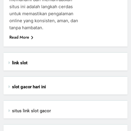
situs ini adalah langkah cerdas
untuk memastikan pengalaman
online yang konsisten, aman, dan
tanpa hambatan.
Read More
link slot
slot gacor hari ini
situs link slot gacor