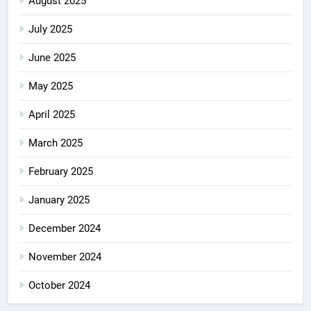
August 2025
July 2025
June 2025
May 2025
April 2025
March 2025
February 2025
January 2025
December 2024
November 2024
October 2024