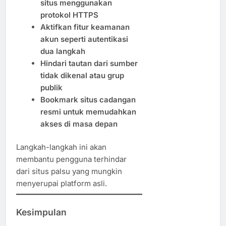
situs menggunakan
protokol HTTPS
Aktifkan fitur keamanan
akun seperti autentikasi
dua langkah
Hindari tautan dari sumber
tidak dikenal atau grup
publik
Bookmark situs cadangan
resmi untuk memudahkan
akses di masa depan
Langkah-langkah ini akan
membantu pengguna terhindar
dari situs palsu yang mungkin
menyerupai platform asli.
Kesimpulan