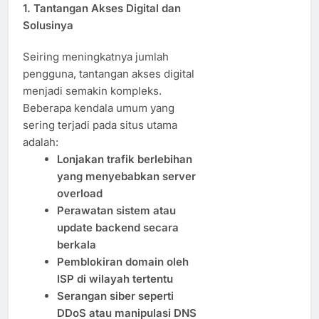
1. Tantangan Akses Digital dan
Solusinya
Seiring meningkatnya jumlah
pengguna, tantangan akses digital
menjadi semakin kompleks.
Beberapa kendala umum yang
sering terjadi pada situs utama
adalah:
Lonjakan trafik berlebihan
yang menyebabkan server
overload
Perawatan sistem atau
update backend secara
berkala
Pemblokiran domain oleh
ISP di wilayah tertentu
Serangan siber seperti
DDoS atau manipulasi DNS