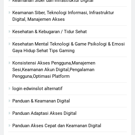
Keamanan Siber dan Infrastruktur Digital
Keamanan Siber, Teknologi Informasi, Infrastruktur
Digital, Manajemen Akses
Kesehatan & Kebugaran / Tidur Sehat
Kesehatan Mental Teknologi & Game Psikologi & Emosi
Gaya Hidup Sehat Tips Gaming
Konsistensi Akses Pengguna,Manajemen
Sesi,Keamanan Akun Digital,Pengalaman
Pengguna,Optimasi Platform
login edwinslot alternatif
Panduan & Keamanan Digital
Panduan Adaptasi Akses Digital
Panduan Akses Cepat dan Keamanan Digital