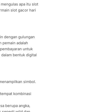
 mengulas apa itu slot
main slot gacor hari
in dengan gulungan
n pemain adalah
s pembayaran untuk
 dalam bentuk digital
menampilkan simbol.
 tempat kombinasi
sa berupa angka,
s seperti wild dan