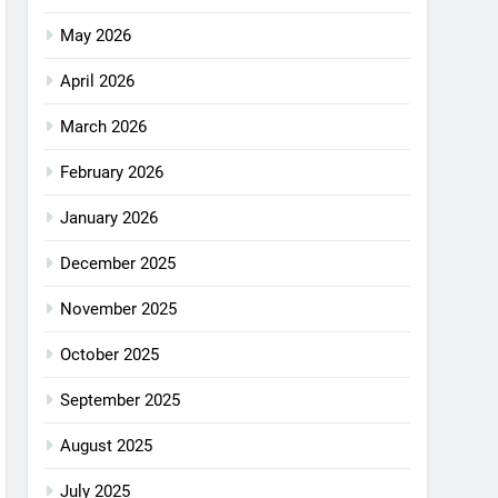
May 2026
April 2026
March 2026
February 2026
January 2026
December 2025
November 2025
October 2025
September 2025
August 2025
July 2025