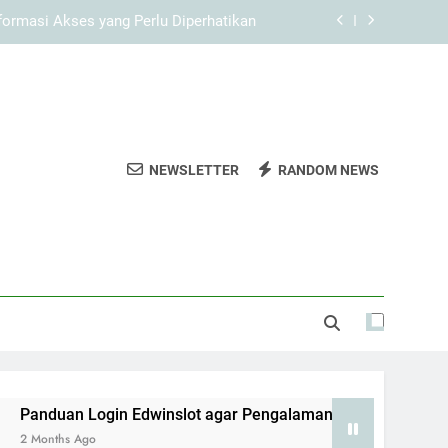
formasi Akses yang Perlu Diperhatikan
galaman Akses Lebih Lancar dan Aman
mbatan dengan Cara Aman dan Praktis
Palsu yang Mengatasnamakan TIARA4D
NEWSLETTER
RANDOM NEWS
formasi Akses yang Perlu Diperhatikan
galaman Akses Lebih Lancar dan Aman
ita Untuk Anda.
mbatan dengan Cara Aman dan Praktis
Login Edwinslot agar Pengalaman Akses Lebih Lancar dan A
go