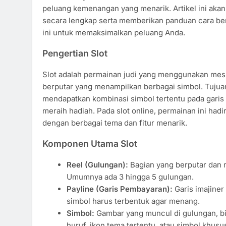
peluang kemenangan yang menarik. Artikel ini akan
secara lengkap serta memberikan panduan cara ber
ini untuk memaksimalkan peluang Anda.
Pengertian Slot
Slot adalah permainan judi yang menggunakan mes
berputar yang menampilkan berbagai simbol. Tujua
mendapatkan kombinasi simbol tertentu pada gari
meraih hadiah. Pada slot online, permainan ini hadir
dengan berbagai tema dan fitur menarik.
Komponen Utama Slot
Reel (Gulungan):
Bagian yang berputar dan 
Umumnya ada 3 hingga 5 gulungan.
Payline (Garis Pembayaran):
Garis imajiner
simbol harus terbentuk agar menang.
Simbol:
Gambar yang muncul di gulungan, bi
huruf, ikon tema tertentu, atau simbol khusu