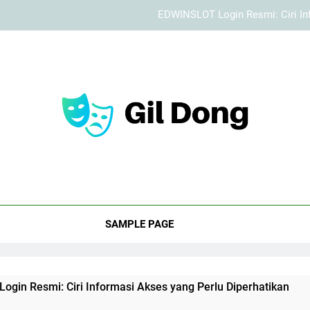
EDWINSLOT Login Resmi: Ciri In
Panduan Login Edwinslot agar Pen
Tips Mengakses Lebah4D Login Tanpa Ha
Tips Menghindari Halaman 
EDWINSLOT Login Resmi: Ciri In
Panduan Login Edwinslot agar Pen
 Dong
nformasi Menarik Dan Hiburan Terbaru Di Gil Dong. Sumber Ber
Tips Mengakses Lebah4D Login Tanpa Ha
SAMPLE PAGE
Ciri Informasi Akses yang Perlu Diperhatikan
Panduan 
2 Months A