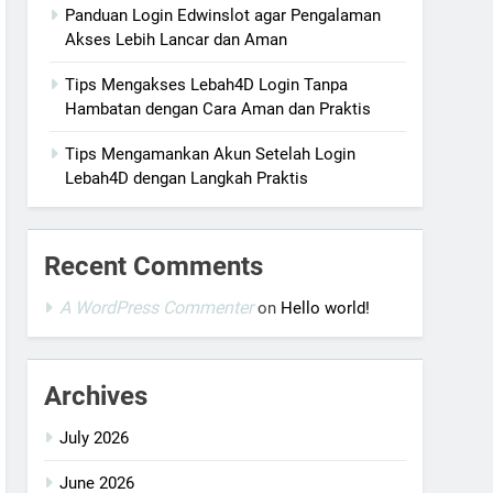
Panduan Login Edwinslot agar Pengalaman
Akses Lebih Lancar dan Aman
Tips Mengakses Lebah4D Login Tanpa
Hambatan dengan Cara Aman dan Praktis
Tips Mengamankan Akun Setelah Login
Lebah4D dengan Langkah Praktis
Recent Comments
A WordPress Commenter
on
Hello world!
Archives
July 2026
June 2026