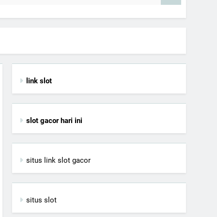
link slot
slot gacor hari ini
situs link slot gacor
situs slot