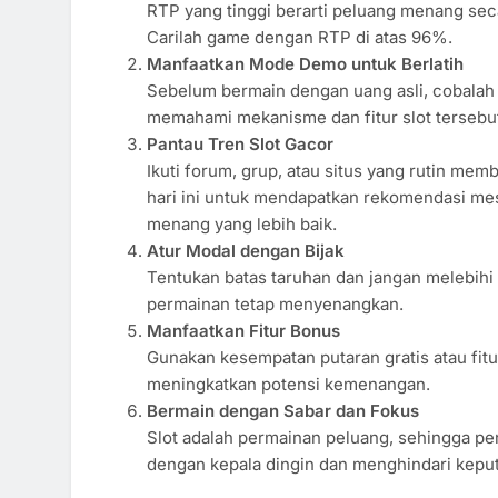
RTP yang tinggi berarti peluang menang secar
Carilah game dengan RTP di atas 96%.
Manfaatkan Mode Demo untuk Berlatih
Sebelum bermain dengan uang asli, cobala
memahami mekanisme dan fitur slot tersebut
Pantau Tren Slot Gacor
Ikuti forum, grup, atau situs yang rutin memb
hari ini untuk mendapatkan rekomendasi me
menang yang lebih baik.
Atur Modal dengan Bijak
Tentukan batas taruhan dan jangan melebih
permainan tetap menyenangkan.
Manfaatkan Fitur Bonus
Gunakan kesempatan putaran gratis atau fitur
meningkatkan potensi kemenangan.
Bermain dengan Sabar dan Fokus
Slot adalah permainan peluang, sehingga pe
dengan kepala dingin dan menghindari kepu