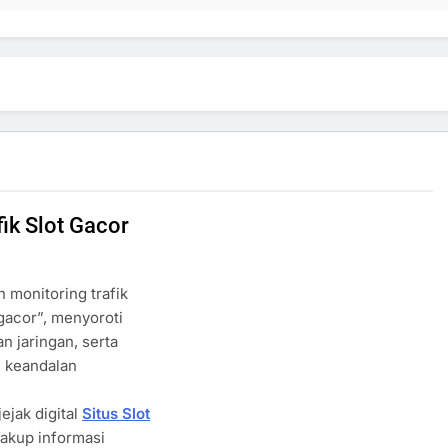
fik Slot Gacor
n monitoring trafik
 gacor”, menyoroti
n jaringan, serta
n keandalan
ejak digital
Situs Slot
akup informasi