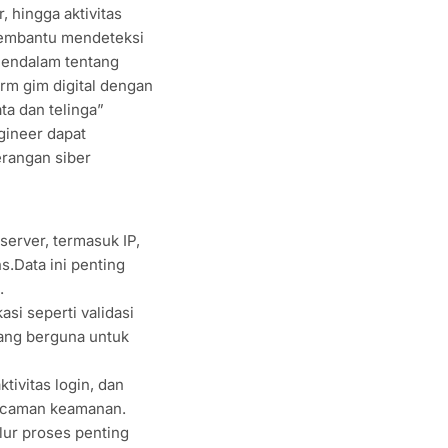
, hingga aktivitas
membantu mendeteksi
mendalam tentang
orm gim digital dengan
ata dan telinga”
ngineer dapat
erangan siber
server, termasuk IP,
.Data ini penting
.
kasi seperti validasi
yang berguna untuk
tivitas login, dan
ancaman keamanan.
ur proses penting