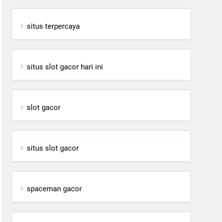
situs terpercaya
situs slot gacor hari ini
slot gacor
situs slot gacor
spaceman gacor