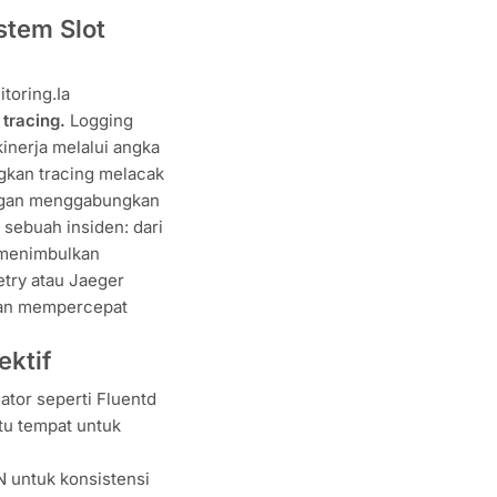
stem Slot
toring.Ia
 tracing.
Logging
kinerja melalui angka
ngkan tracing melacak
engan menggabungkan
 sebuah insiden: dari
 menimbulkan
try atau Jaeger
dan mempercepat
ektif
tor seperti Fluentd
tu tempat untuk
 untuk konsistensi