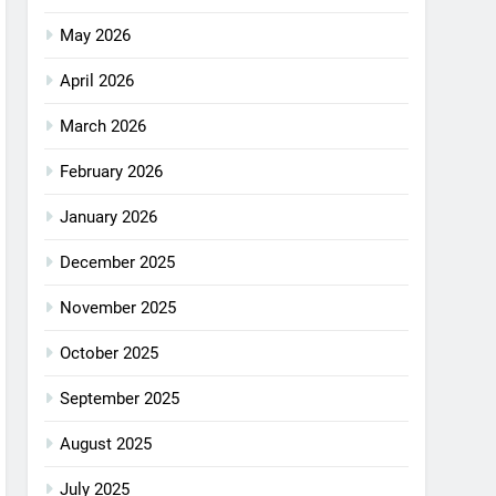
May 2026
April 2026
March 2026
February 2026
January 2026
December 2025
November 2025
October 2025
September 2025
August 2025
July 2025