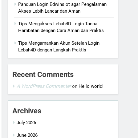
Panduan Login Edwinslot agar Pengalaman
Akses Lebih Lancar dan Aman
Tips Mengakses Lebah4D Login Tanpa
Hambatan dengan Cara Aman dan Praktis
Tips Mengamankan Akun Setelah Login
Lebah4D dengan Langkah Praktis
Recent Comments
A WordPress Commenter
on
Hello world!
Archives
July 2026
June 2026