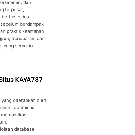
 keamanan, dan
ng terpusat,
 berbasis data,
ah sebelum berdampak
 dan praktik keamanan
gguh, transparan, dan
al yang semakin
 Situs KAYA787
e yang diterapkan oleh
manan, optimisasi
k memastikan
tan.
lolaan database