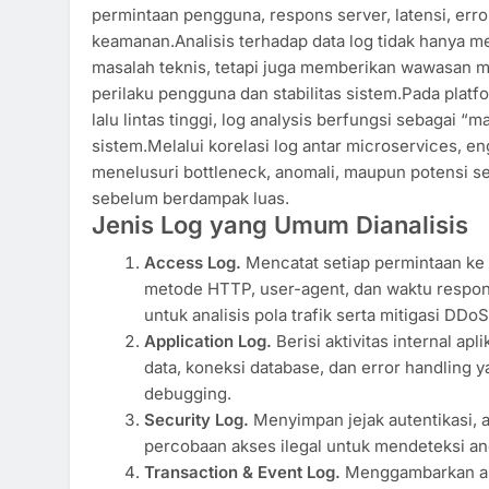
permintaan pengguna, respons server, latensi, error
keamanan.Analisis terhadap data log tidak hanya 
masalah teknis, tetapi juga memberikan wawasan 
perilaku pengguna dan stabilitas sistem.Pada platf
lalu lintas tinggi, log analysis berfungsi sebagai “m
sistem.Melalui korelasi log antar microservices, e
menelusuri bottleneck, anomali, maupun potensi s
sebelum berdampak luas.
Jenis Log yang Umum Dianalisis
Access Log.
Mencatat setiap permintaan ke 
metode HTTP, user-agent, dan waktu respons
untuk analisis pola trafik serta mitigasi DDoS
Application Log.
Berisi aktivitas internal apli
data, koneksi database, dan error handling 
debugging.
Security Log.
Menyimpan jejak autentikasi, ak
percobaan akses ilegal untuk mendeteksi 
Transaction & Event Log.
Menggambarkan al