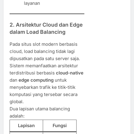
layanan
2. Arsitektur Cloud dan Edge
dalam Load Balancing
Pada situs slot modern berbasis
cloud, load balancing tidak lagi
dipusatkan pada satu server saja.
Sistem memanfaatkan arsitektur
terdistribusi berbasis
cloud-native
dan
edge computing
untuk
menyebarkan trafik ke titik-titik
komputasi yang tersebar secara
global.
Dua lapisan utama balancing
adalah:
Lapisan
Fungsi