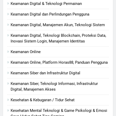
Keamanan Digital & Teknologi Permainan
Keamanan Digital dan Perlindungan Pengguna
Keamanan Digital, Manajemen Akun, Teknologi Sistem
Keamanan Digital, Teknologi Blockchain, Proteksi Data,
Inovasi Sistem Login, Manajemen Identitas
Keamanan Online
Keamanan Online, Platform Horas88, Panduan Pengguna
Keamanan Siber dan Infrastruktur Digital
Keamanan Siber, Teknologi Informasi, Infrastruktur
Digital, Manajemen Akses
Kesehatan & Kebugaran / Tidur Sehat
Kesehatan Mental Teknologi & Game Psikologi & Emosi