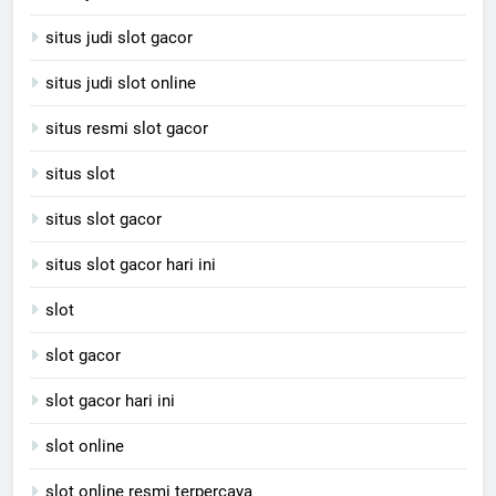
situs judi slot gacor
situs judi slot online
situs resmi slot gacor
situs slot
situs slot gacor
situs slot gacor hari ini
slot
slot gacor
slot gacor hari ini
slot online
slot online resmi terpercaya