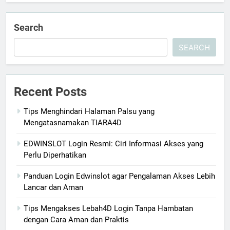
Search
SEARCH
Recent Posts
Tips Menghindari Halaman Palsu yang
Mengatasnamakan TIARA4D
EDWINSLOT Login Resmi: Ciri Informasi Akses yang
Perlu Diperhatikan
Panduan Login Edwinslot agar Pengalaman Akses Lebih
Lancar dan Aman
Tips Mengakses Lebah4D Login Tanpa Hambatan
dengan Cara Aman dan Praktis