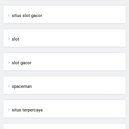
situs slot gacor
slot
slot gacor
spaceman
situs terpercaya