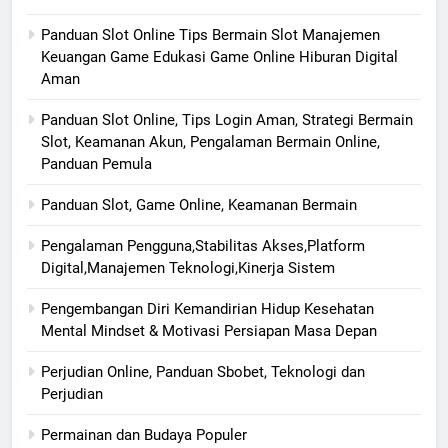
Panduan Slot Online Tips Bermain Slot Manajemen
Keuangan Game Edukasi Game Online Hiburan Digital
Aman
Panduan Slot Online, Tips Login Aman, Strategi Bermain
Slot, Keamanan Akun, Pengalaman Bermain Online,
Panduan Pemula
Panduan Slot, Game Online, Keamanan Bermain
Pengalaman Pengguna,Stabilitas Akses,Platform
Digital,Manajemen Teknologi,Kinerja Sistem
Pengembangan Diri Kemandirian Hidup Kesehatan
Mental Mindset & Motivasi Persiapan Masa Depan
Perjudian Online, Panduan Sbobet, Teknologi dan
Perjudian
Permainan dan Budaya Populer