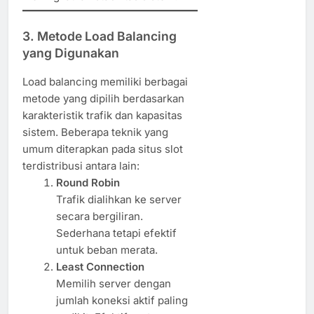
3. Metode Load Balancing
yang Digunakan
Load balancing memiliki berbagai
metode yang dipilih berdasarkan
karakteristik trafik dan kapasitas
sistem. Beberapa teknik yang
umum diterapkan pada situs slot
terdistribusi antara lain:
Round Robin
Trafik dialihkan ke server
secara bergiliran.
Sederhana tetapi efektif
untuk beban merata.
Least Connection
Memilih server dengan
jumlah koneksi aktif paling