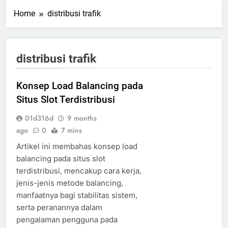
Home
distribusi trafik
distribusi trafik
Konsep Load Balancing pada
Situs Slot Terdistribusi
01d316d
9 months
ago
0
7 mins
Artikel ini membahas konsep load
balancing pada situs slot
terdistribusi, mencakup cara kerja,
jenis-jenis metode balancing,
manfaatnya bagi stabilitas sistem,
serta peranannya dalam
pengalaman pengguna pada