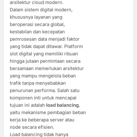
arsitektur cloud modern.
Dalam sistem digital modern,
khususnya layanan yang
beroperasi secara global,
kestabilan dan kecepatan
pemrosesan data menjadi faktor
yang tidak dapat ditawar. Platform
slot digital yang memiliki ribuan
hingga jutaan permintaan secara
bersamaan memerlukan arsitektur
yang mampu mengelola beban
trafik tanpa menyebabkan
penurunan performa. Salah satu
komponen inti untuk mencapai
tujuan ini adalah
load balancing
,
yaitu mekanisme pembagian beban
kerja ke beberapa server atau
node secara efisien.
Load balancing tidak hanya