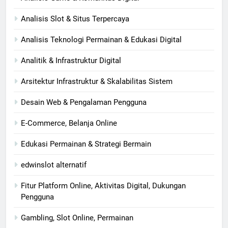
Analisis Slot & Situs Terpercaya
Analisis Teknologi Permainan & Edukasi Digital
Analitik & Infrastruktur Digital
Arsitektur Infrastruktur & Skalabilitas Sistem
Desain Web & Pengalaman Pengguna
E-Commerce, Belanja Online
Edukasi Permainan & Strategi Bermain
edwinslot alternatif
Fitur Platform Online, Aktivitas Digital, Dukungan
Pengguna
Gambling, Slot Online, Permainan