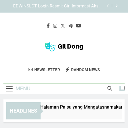
Skip
Panduan Login Edwinslot agar Pengalaman Akses
to
Lebih Lancar dan Aman
content
Tips Mengakses Lebah4D Login Tanpa Hambatan
dengan Cara Aman dan Praktis
Tips Menghindari Halaman Palsu yang
Mengatasnamakan TIARA4D
EDWINSLOT Login Resmi: Ciri Informasi Akses
yang Perlu Diperhatikan
Panduan Login Edwinslot agar Pengalaman Akses
Lebih Lancar dan Aman
Gil Dong
Temukan Informasi Menarik Dan Hiburan
Tips Mengakses Lebah4D Login Tanpa Hambatan
NEWSLETTER
RANDOM NEWS
dengan Cara Aman dan Praktis
Terbaru Di Gil Dong. Sumber Berita Untuk
Anda.
MENU
ps Menghindari Halaman Palsu yang Mengatasnamakan TIAR
HEADLINES
Weeks Ago