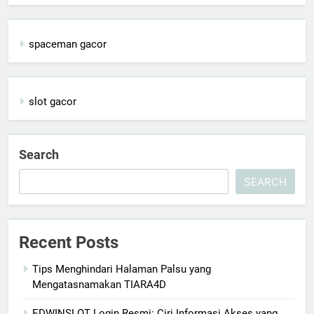
spaceman gacor
slot gacor
Search
SEARCH
Recent Posts
Tips Menghindari Halaman Palsu yang
Mengatasnamakan TIARA4D
EDWINSLOT Login Resmi: Ciri Informasi Akses yang