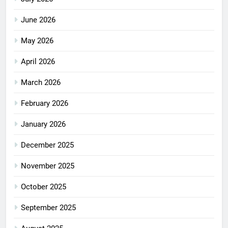
June 2026
May 2026
April 2026
March 2026
February 2026
January 2026
December 2025
November 2025
October 2025
September 2025