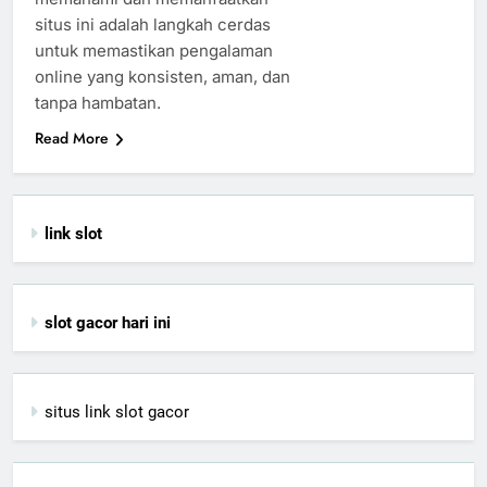
situs ini adalah langkah cerdas
untuk memastikan pengalaman
online yang konsisten, aman, dan
tanpa hambatan.
Read More
link slot
slot gacor hari ini
situs link slot gacor