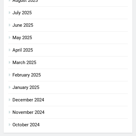
August 2025
July 2025
June 2025
May 2025
April 2025
March 2025
February 2025
January 2025
December 2024
November 2024
October 2024