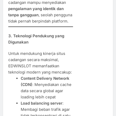
cadangan mampu menyediakan
pengalaman yang identik dan
tanpa gangguan
, seolah pengguna
tidak pernah berpindah platform.
3. Teknologi Pendukung yang
Digunakan
Untuk mendukung kinerja situs
cadangan secara maksimal,
EDWINSLOT memanfaatkan
teknologi modern yang mencakup:
Content Delivery Network
(CDN)
: Menyediakan cache
data secara global agar
loading lebih cepat
Load balancing server
:
Membagi beban trafik agar
tidak terkonsentrasi di satu