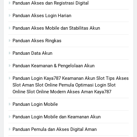
Panduan Akses dan Registrasi Digital
Panduan Akses Login Harian
Panduan Akses Mobile dan Stabilitas Akun
Panduan Akses Ringkas
Panduan Data Akun
Panduan Keamanan & Pengelolaan Akun
Panduan Login Kaya787 Keamanan Akun Slot Tips Akses
Slot Aman Slot Online Pemula Optimasi Login Slot
Online Slot Online Modern Akses Aman Kaya787
Panduan Login Mobile
Panduan Login Mobile dan Keamanan Akun
Panduan Pemula dan Akses Digital Aman