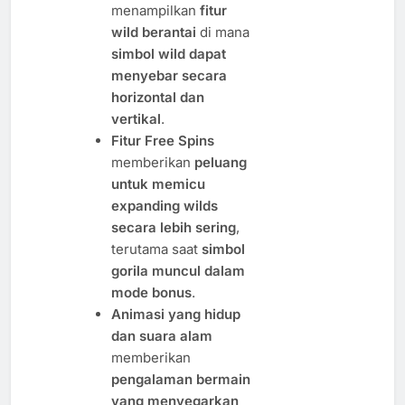
menampilkan
fitur
wild berantai
di mana
simbol wild dapat
menyebar secara
horizontal dan
vertikal
.
Fitur Free Spins
memberikan
peluang
untuk memicu
expanding wilds
secara lebih sering
,
terutama saat
simbol
gorila muncul dalam
mode bonus
.
Animasi yang hidup
dan suara alam
memberikan
pengalaman bermain
yang menyegarkan