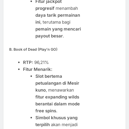
Fitur jackpot
progresif
menambah
daya tarik permainan
ini
, terutama bagi
pemain yang mencari
payout besar
.
B. Book of Dead (Play’n GO)
RTP:
96,21%
Fitur Menarik:
Slot bertema
petualangan di Mesir
kuno
, menawarkan
fitur expanding wilds
berantai dalam mode
free spins
.
Simbol khusus yang
terpilih
akan menjadi