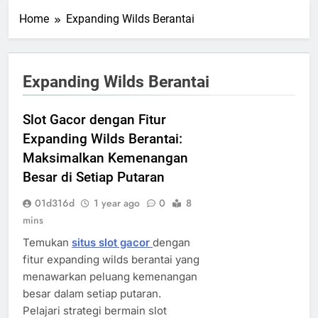
Home
Expanding Wilds Berantai
Expanding Wilds Berantai
Slot Gacor dengan Fitur
Expanding Wilds Berantai:
Maksimalkan Kemenangan
Besar di Setiap Putaran
01d316d
1 year ago
0
8
mins
Temukan
situs slot gacor
dengan
fitur expanding wilds berantai yang
menawarkan peluang kemenangan
besar dalam setiap putaran.
Pelajari strategi bermain slot