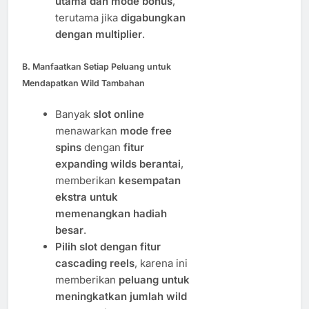
utama dan mode bonus
,
terutama jika
digabungkan
dengan multiplier
.
B. Manfaatkan Setiap Peluang untuk
Mendapatkan Wild Tambahan
Banyak
slot online
menawarkan
mode free
spins
dengan
fitur
expanding wilds berantai
,
memberikan
kesempatan
ekstra untuk
memenangkan hadiah
besar
.
Pilih slot dengan fitur
cascading reels
, karena ini
memberikan
peluang untuk
meningkatkan jumlah wild