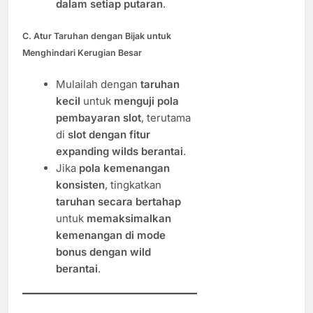
dalam setiap putaran
.
C. Atur Taruhan dengan Bijak untuk
Menghindari Kerugian Besar
Mulailah dengan
taruhan
kecil
untuk
menguji pola
pembayaran slot
, terutama
di
slot dengan fitur
expanding wilds berantai
.
Jika
pola kemenangan
konsisten
, tingkatkan
taruhan secara bertahap
untuk
memaksimalkan
kemenangan di mode
bonus dengan wild
berantai
.