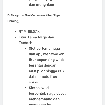
dan menghibur
.
D. Dragon’s Fire Megaways (Red Tiger
Gaming)
RTP:
96,07%
Fitur Tema Naga dan
Fantasi:
Slot bertema naga
dan api
, menawarkan
fitur expanding wilds
berantai
dengan
multiplier hingga 50x
dalam
mode free
spins
.
Simbol wild
berbentuk naga
dapat
mengembang dan
menyebar ke