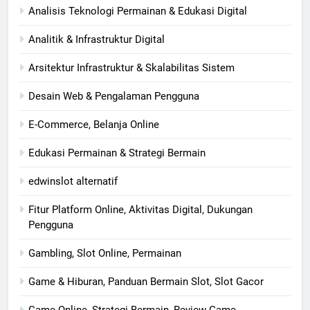
Analisis Teknologi Permainan & Edukasi Digital
Analitik & Infrastruktur Digital
Arsitektur Infrastruktur & Skalabilitas Sistem
Desain Web & Pengalaman Pengguna
E-Commerce, Belanja Online
Edukasi Permainan & Strategi Bermain
edwinslot alternatif
Fitur Platform Online, Aktivitas Digital, Dukungan
Pengguna
Gambling, Slot Online, Permainan
Game & Hiburan, Panduan Bermain Slot, Slot Gacor