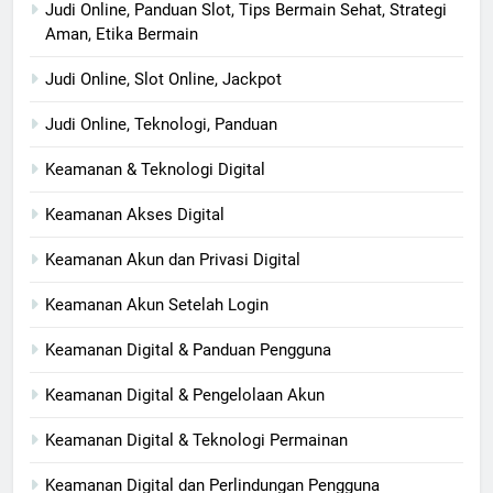
Judi Online, Panduan Slot, Tips Bermain Sehat, Strategi
Aman, Etika Bermain
Judi Online, Slot Online, Jackpot
Judi Online, Teknologi, Panduan
Keamanan & Teknologi Digital
Keamanan Akses Digital
Keamanan Akun dan Privasi Digital
Keamanan Akun Setelah Login
Keamanan Digital & Panduan Pengguna
Keamanan Digital & Pengelolaan Akun
Keamanan Digital & Teknologi Permainan
Keamanan Digital dan Perlindungan Pengguna