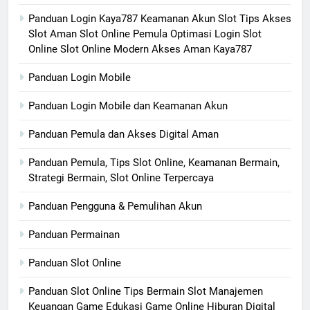
Panduan Login Kaya787 Keamanan Akun Slot Tips Akses
Slot Aman Slot Online Pemula Optimasi Login Slot
Online Slot Online Modern Akses Aman Kaya787
Panduan Login Mobile
Panduan Login Mobile dan Keamanan Akun
Panduan Pemula dan Akses Digital Aman
Panduan Pemula, Tips Slot Online, Keamanan Bermain,
Strategi Bermain, Slot Online Terpercaya
Panduan Pengguna & Pemulihan Akun
Panduan Permainan
Panduan Slot Online
Panduan Slot Online Tips Bermain Slot Manajemen
Keuangan Game Edukasi Game Online Hiburan Digital