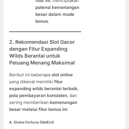
fitur ini
, menciptakan
potensi kemenangan
besar dalam mode
bonus
.
2. Rekomendasi Slot Gacor
dengan Fitur Expanding
Wilds Berantai untuk
Peluang Menang Maksimal
Berikut ini beberapa
slot online
yang dikenal memiliki
fitur
expanding wilds berantai terbaik
,
pola pembayaran konsisten
, dan
sering memberikan
kemenangan
besar melalui fitur bonus ini
:
A. Divine Fortune (NetEnt)