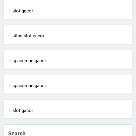
slot gacor
situs slot gacor
spaceman gacor
spaceman gacor
slot gacor
Search