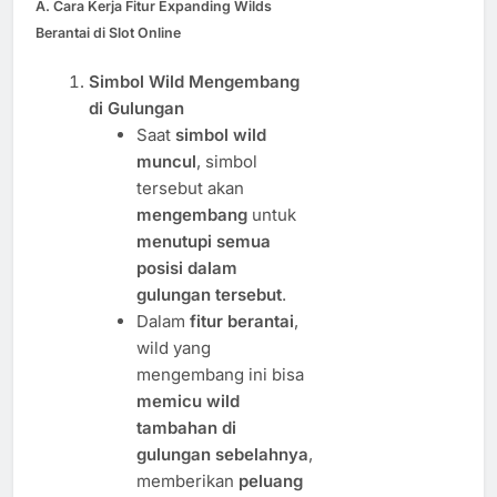
A. Cara Kerja Fitur Expanding Wilds
Berantai di Slot Online
Simbol Wild Mengembang
di Gulungan
Saat
simbol wild
muncul
, simbol
tersebut akan
mengembang
untuk
menutupi semua
posisi dalam
gulungan tersebut
.
Dalam
fitur berantai
,
wild yang
mengembang ini bisa
memicu wild
tambahan di
gulungan sebelahnya
,
memberikan
peluang