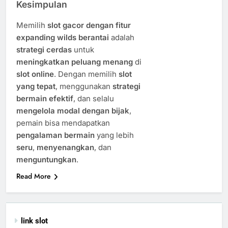
Kesimpulan
Memilih
slot gacor dengan fitur
expanding wilds berantai
adalah
strategi cerdas
untuk
meningkatkan peluang menang
di
slot online
. Dengan memilih
slot
yang tepat
, menggunakan
strategi
bermain efektif
, dan selalu
mengelola modal dengan bijak
,
pemain bisa mendapatkan
pengalaman bermain
yang lebih
seru
,
menyenangkan
, dan
menguntungkan
.
Read More
link slot