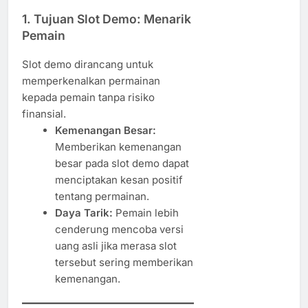
1.
Tujuan Slot Demo: Menarik
Pemain
Slot demo dirancang untuk
memperkenalkan permainan
kepada pemain tanpa risiko
finansial.
Kemenangan Besar:
Memberikan kemenangan
besar pada slot demo dapat
menciptakan kesan positif
tentang permainan.
Daya Tarik:
Pemain lebih
cenderung mencoba versi
uang asli jika merasa slot
tersebut sering memberikan
kemenangan.