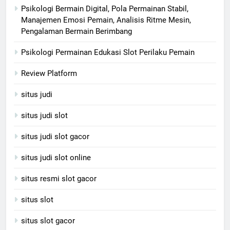
Psikologi Bermain Digital, Pola Permainan Stabil,
Manajemen Emosi Pemain, Analisis Ritme Mesin,
Pengalaman Bermain Berimbang
Psikologi Permainan Edukasi Slot Perilaku Pemain
Review Platform
situs judi
situs judi slot
situs judi slot gacor
situs judi slot online
situs resmi slot gacor
situs slot
situs slot gacor