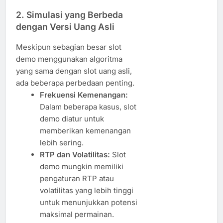
2.
Simulasi yang Berbeda
dengan Versi Uang Asli
Meskipun sebagian besar slot
demo menggunakan algoritma
yang sama dengan slot uang asli,
ada beberapa perbedaan penting.
Frekuensi Kemenangan:
Dalam beberapa kasus, slot
demo diatur untuk
memberikan kemenangan
lebih sering.
RTP dan Volatilitas:
Slot
demo mungkin memiliki
pengaturan RTP atau
volatilitas yang lebih tinggi
untuk menunjukkan potensi
maksimal permainan.