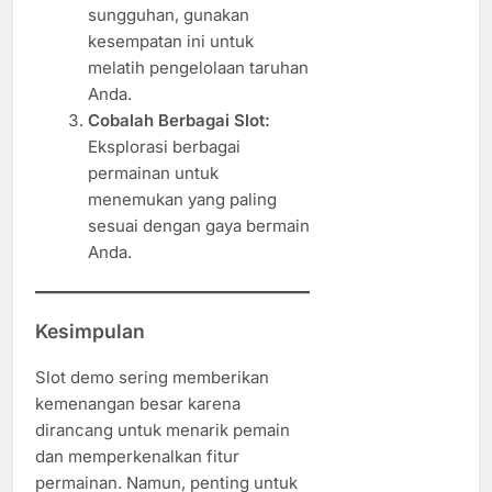
sungguhan, gunakan
kesempatan ini untuk
melatih pengelolaan taruhan
Anda.
Cobalah Berbagai Slot:
Eksplorasi berbagai
permainan untuk
menemukan yang paling
sesuai dengan gaya bermain
Anda.
Kesimpulan
Slot demo sering memberikan
kemenangan besar karena
dirancang untuk menarik pemain
dan memperkenalkan fitur
permainan. Namun, penting untuk