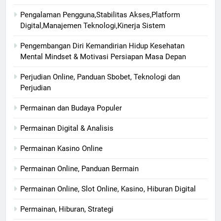
Pengalaman Pengguna,Stabilitas Akses,Platform
Digital,Manajemen Teknologi,Kinerja Sistem
Pengembangan Diri Kemandirian Hidup Kesehatan
Mental Mindset & Motivasi Persiapan Masa Depan
Perjudian Online, Panduan Sbobet, Teknologi dan
Perjudian
Permainan dan Budaya Populer
Permainan Digital & Analisis
Permainan Kasino Online
Permainan Online, Panduan Bermain
Permainan Online, Slot Online, Kasino, Hiburan Digital
Permainan, Hiburan, Strategi