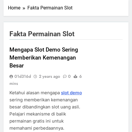
Home
Fakta Permainan Slot
Fakta Permainan Slot
Mengapa Slot Demo Sering
Memberikan Kemenangan
Besar
01d316d
2 years ago
0
6
mins
Ketahui alasan mengapa
slot demo
sering memberikan kemenangan
besar dibandingkan slot uang asli.
Pelajari mekanisme di balik
permainan gratis ini untuk
memahami perbedaannya.