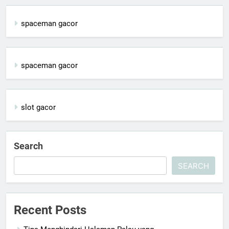
spaceman gacor
spaceman gacor
slot gacor
Search
SEARCH
Recent Posts