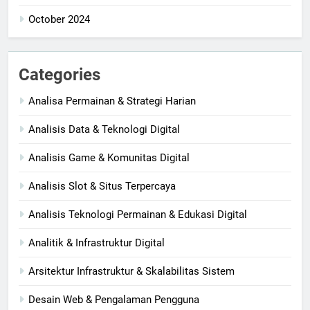
October 2024
Categories
Analisa Permainan & Strategi Harian
Analisis Data & Teknologi Digital
Analisis Game & Komunitas Digital
Analisis Slot & Situs Terpercaya
Analisis Teknologi Permainan & Edukasi Digital
Analitik & Infrastruktur Digital
Arsitektur Infrastruktur & Skalabilitas Sistem
Desain Web & Pengalaman Pengguna