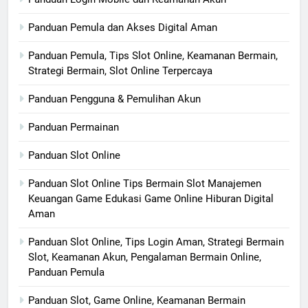
Panduan Pemula dan Akses Digital Aman
Panduan Pemula, Tips Slot Online, Keamanan Bermain,
Strategi Bermain, Slot Online Terpercaya
Panduan Pengguna & Pemulihan Akun
Panduan Permainan
Panduan Slot Online
Panduan Slot Online Tips Bermain Slot Manajemen
Keuangan Game Edukasi Game Online Hiburan Digital
Aman
Panduan Slot Online, Tips Login Aman, Strategi Bermain
Slot, Keamanan Akun, Pengalaman Bermain Online,
Panduan Pemula
Panduan Slot, Game Online, Keamanan Bermain