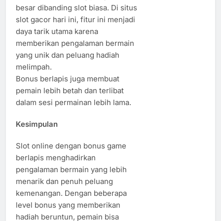
besar dibanding slot biasa. Di situs
slot gacor hari ini, fitur ini menjadi
daya tarik utama karena
memberikan pengalaman bermain
yang unik dan peluang hadiah
melimpah.
Bonus berlapis juga membuat
pemain lebih betah dan terlibat
dalam sesi permainan lebih lama.
Kesimpulan
Slot online dengan bonus game
berlapis menghadirkan
pengalaman bermain yang lebih
menarik dan penuh peluang
kemenangan. Dengan beberapa
level bonus yang memberikan
hadiah beruntun, pemain bisa