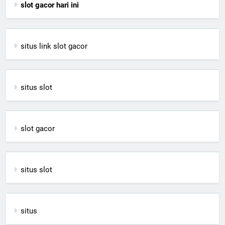
slot gacor hari ini
situs link slot gacor
situs slot
slot gacor
situs slot
situs