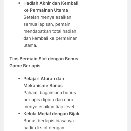
Hadiah Akhir dan Kembali
ke Permainan Utama
Setelah menyelesaikan
semua lapisan, pemain
mendapatkan total hadiah
dan kembali ke permainan
utama.
Tips Bermain Slot dengan Bonus
Game Berlapis
Pelajari Aturan dan
Mekanisme Bonus
Pahami bagaimana bonus
berlapis dipicu dan cara
menyelesaikan tiap level.
Kelola Modal dengan Bijak
Bonus berlapis biasanya
hadir di slot dengan