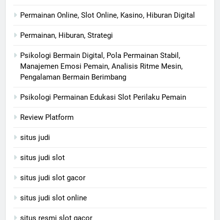
Permainan Online, Slot Online, Kasino, Hiburan Digital
Permainan, Hiburan, Strategi
Psikologi Bermain Digital, Pola Permainan Stabil,
Manajemen Emosi Pemain, Analisis Ritme Mesin,
Pengalaman Bermain Berimbang
Psikologi Permainan Edukasi Slot Perilaku Pemain
Review Platform
situs judi
situs judi slot
situs judi slot gacor
situs judi slot online
situs resmi slot gacor