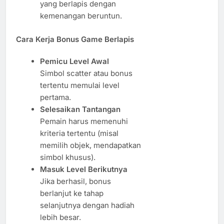
yang berlapis dengan
kemenangan beruntun.
Cara Kerja Bonus Game Berlapis
Pemicu Level Awal
Simbol scatter atau bonus
tertentu memulai level
pertama.
Selesaikan Tantangan
Pemain harus memenuhi
kriteria tertentu (misal
memilih objek, mendapatkan
simbol khusus).
Masuk Level Berikutnya
Jika berhasil, bonus
berlanjut ke tahap
selanjutnya dengan hadiah
lebih besar.