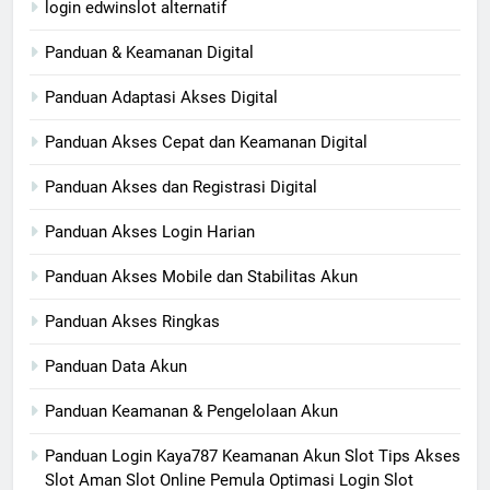
login edwinslot alternatif
Panduan & Keamanan Digital
Panduan Adaptasi Akses Digital
Panduan Akses Cepat dan Keamanan Digital
Panduan Akses dan Registrasi Digital
Panduan Akses Login Harian
Panduan Akses Mobile dan Stabilitas Akun
Panduan Akses Ringkas
Panduan Data Akun
Panduan Keamanan & Pengelolaan Akun
Panduan Login Kaya787 Keamanan Akun Slot Tips Akses
Slot Aman Slot Online Pemula Optimasi Login Slot