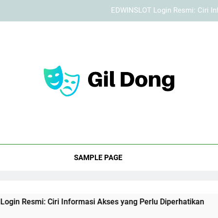
EDWINSLOT Login Resmi: Ciri In
Panduan Login Edwinslot agar Pen
Tips Mengakses Lebah4D Login Tanpa Ha
Tips Menghindari Halaman 
EDWINSLOT Login Resmi: Ciri In
Panduan Login Edwinslot agar Pen
 Dong
nformasi Menarik Dan Hiburan Terbaru Di Gil Dong. Sumber Ber
Tips Mengakses Lebah4D Login Tanpa Ha
SAMPLE PAGE
Ciri Informasi Akses yang Perlu Diperhatikan
Panduan 
2 Months Ag