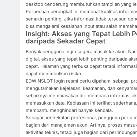
desktop cenderung membutuhkan tampilan yang lebi
Perbedaan perangkat ini membuat kualitas informa
semakin penting. Jika informasi tidak tersusun de
bisa mengalami kesalahan input atau salah memaham
Insight: Akses yang Tepat Lebih P
daripada Sekadar Cepat
Banyak pengguna ingin segera masuk ke akun. Nam
digital, akses yang tepat lebih penting daripada aks
cepat. Halaman yang terbuka cepat tetapi informasin
dapat menimbulkan risiko.
EDWINSLOT login resmi perlu dipahami sebagai pr
mengutamakan kejelasan, keamanan, dan kenyama
sebaiknya membiasakan diri membaca informasi a
memasukkan data. Kebiasaan ini terlihat sederhana,
membantu menghindari banyak kendala.
Sebagai pendekatan profesional, pengguna perlu me
bagian dari manajemen akun. Artinya, proses masu
aktivitas teknis, tetapi juga bagian dari perlindungan