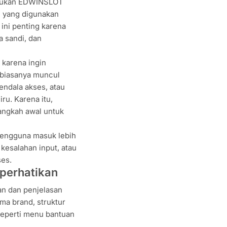
lakukan EDWINSLOT
i yang digunakan
 ini penting karena
a sandi, dan
karena ingin
 biasanya muncul
endala akses, atau
ru. Karena itu,
angkah awal untuk
pengguna masuk lebih
 kesalahan input, atau
es.
iperhatikan
an dan penjelasan
ma brand, struktur
seperti menu bantuan