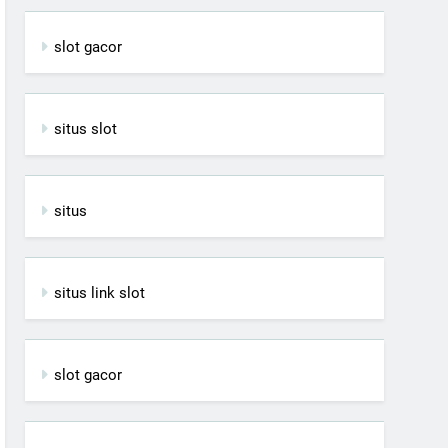
slot gacor
situs slot
situs
situs link slot
slot gacor