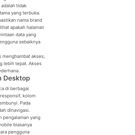
 adalah tidak
tama yang terbuka.
astikan nama brand
elihat apakah halaman
mintaan data yang
 pengguna sebaiknya
ak menghambat akses,
 lebih tepat. Akses
ederhana.
n Desktop
ca di berbagai
 responsif, kolom
sembunyi. Pada
ah dinavigasi.
n pengalaman yang
mobile biasanya
ara pengguna