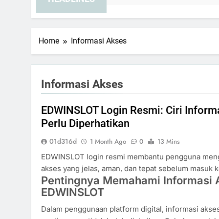
Home
Informasi Akses
Informasi Akses
EDWINSLOT Login Resmi: Ciri Inform
Perlu Diperhatikan
01d316d
1 Month Ago
0
13 Mins
EDWINSLOT login resmi membantu pengguna menge
akses yang jelas, aman, dan tepat sebelum masuk ke
Pentingnya Memahami Informasi 
EDWINSLOT
Dalam penggunaan platform digital, informasi akse