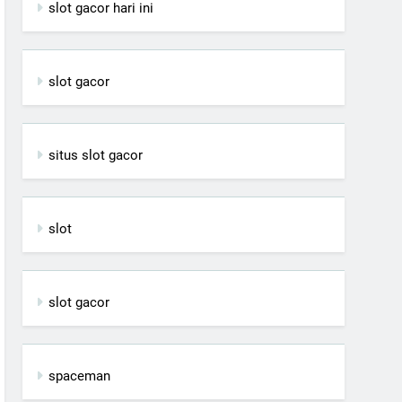
slot gacor hari ini
slot gacor
situs slot gacor
slot
slot gacor
spaceman