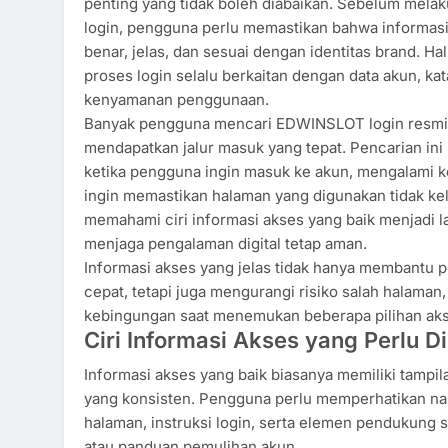
penting yang tidak boleh diabaikan. Sebelum me
login, pengguna perlu memastikan bahwa informas
benar, jelas, dan sesuai dengan identitas brand. Hal
proses login selalu berkaitan dengan data akun, kat
kenyamanan penggunaan.
Banyak pengguna mencari EDWINSLOT login resmi 
mendapatkan jalur masuk yang tepat. Pencarian ini
ketika pengguna ingin masuk ke akun, mengalami k
ingin memastikan halaman yang digunakan tidak keli
memahami ciri informasi akses yang baik menjadi l
menjaga pengalaman digital tetap aman.
Informasi akses yang jelas tidak hanya membantu 
cepat, tetapi juga mengurangi risiko salah halaman,
kebingungan saat menemukan beberapa pilihan aks
Ciri Informasi Akses yang Perlu D
Informasi akses yang baik biasanya memiliki tampil
yang konsisten. Pengguna perlu memperhatikan na
halaman, instruksi login, serta elemen pendukung 
atau panduan pemulihan akun.