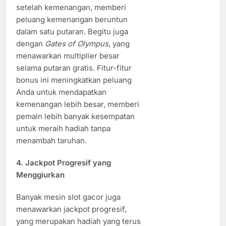
setelah kemenangan, memberi
peluang kemenangan beruntun
dalam satu putaran. Begitu juga
dengan
Gates of Olympus
, yang
menawarkan multiplier besar
selama putaran gratis. Fitur-fitur
bonus ini meningkatkan peluang
Anda untuk mendapatkan
kemenangan lebih besar, memberi
pemain lebih banyak kesempatan
untuk meraih hadiah tanpa
menambah taruhan.
4.
Jackpot Progresif yang
Menggiurkan
Banyak mesin slot gacor juga
menawarkan jackpot progresif,
yang merupakan hadiah yang terus