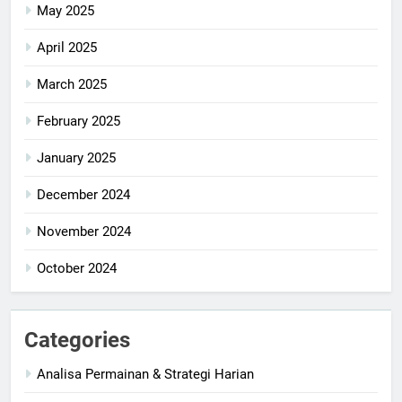
May 2025
April 2025
March 2025
February 2025
January 2025
December 2024
November 2024
October 2024
Categories
Analisa Permainan & Strategi Harian