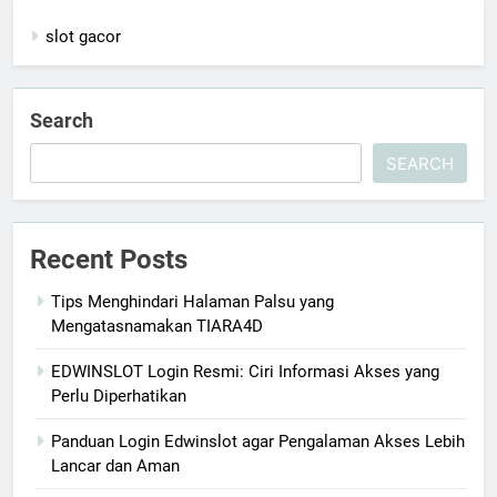
slot gacor
Search
SEARCH
Recent Posts
Tips Menghindari Halaman Palsu yang
Mengatasnamakan TIARA4D
EDWINSLOT Login Resmi: Ciri Informasi Akses yang
Perlu Diperhatikan
Panduan Login Edwinslot agar Pengalaman Akses Lebih
Lancar dan Aman