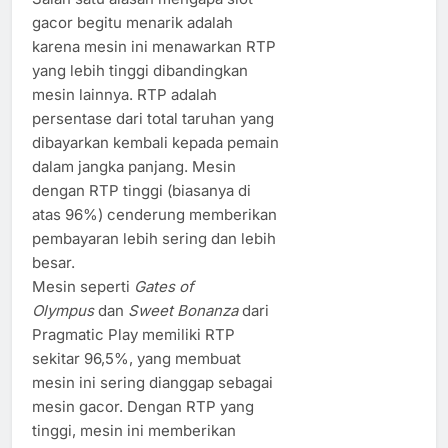
gacor begitu menarik adalah
karena mesin ini menawarkan RTP
yang lebih tinggi dibandingkan
mesin lainnya. RTP adalah
persentase dari total taruhan yang
dibayarkan kembali kepada pemain
dalam jangka panjang. Mesin
dengan RTP tinggi (biasanya di
atas 96%) cenderung memberikan
pembayaran lebih sering dan lebih
besar.
Mesin seperti
Gates of
Olympus
dan
Sweet Bonanza
dari
Pragmatic Play memiliki RTP
sekitar 96,5%, yang membuat
mesin ini sering dianggap sebagai
mesin gacor. Dengan RTP yang
tinggi, mesin ini memberikan