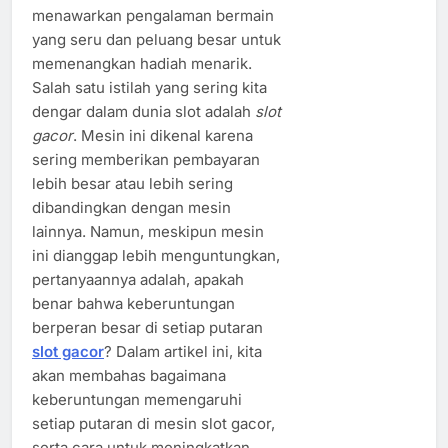
menawarkan pengalaman bermain
yang seru dan peluang besar untuk
memenangkan hadiah menarik.
Salah satu istilah yang sering kita
dengar dalam dunia slot adalah
slot
gacor
. Mesin ini dikenal karena
sering memberikan pembayaran
lebih besar atau lebih sering
dibandingkan dengan mesin
lainnya. Namun, meskipun mesin
ini dianggap lebih menguntungkan,
pertanyaannya adalah, apakah
benar bahwa keberuntungan
berperan besar di setiap putaran
slot gacor
? Dalam artikel ini, kita
akan membahas bagaimana
keberuntungan memengaruhi
setiap putaran di mesin slot gacor,
serta cara untuk meningkatkan