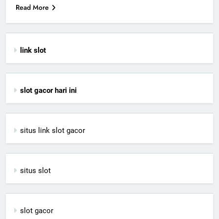
Read More
link slot
slot gacor hari ini
situs link slot gacor
situs slot
slot gacor