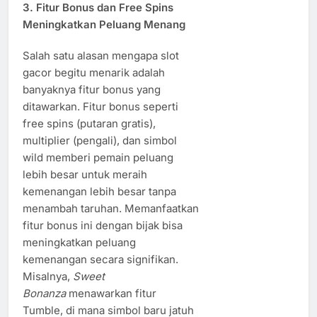
3.
Fitur Bonus dan Free Spins
Meningkatkan Peluang Menang
Salah satu alasan mengapa slot
gacor begitu menarik adalah
banyaknya fitur bonus yang
ditawarkan. Fitur bonus seperti
free spins (putaran gratis),
multiplier (pengali), dan simbol
wild memberi pemain peluang
lebih besar untuk meraih
kemenangan lebih besar tanpa
menambah taruhan. Memanfaatkan
fitur bonus ini dengan bijak bisa
meningkatkan peluang
kemenangan secara signifikan.
Misalnya,
Sweet
Bonanza
menawarkan fitur
Tumble, di mana simbol baru jatuh