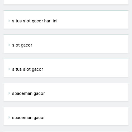
situs slot gacor hari ini
slot gacor
situs slot gacor
spaceman gacor
spaceman gacor