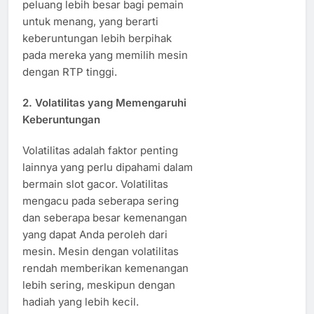
peluang lebih besar bagi pemain
untuk menang, yang berarti
keberuntungan lebih berpihak
pada mereka yang memilih mesin
dengan RTP tinggi.
2.
Volatilitas yang Memengaruhi
Keberuntungan
Volatilitas adalah faktor penting
lainnya yang perlu dipahami dalam
bermain slot gacor. Volatilitas
mengacu pada seberapa sering
dan seberapa besar kemenangan
yang dapat Anda peroleh dari
mesin. Mesin dengan volatilitas
rendah memberikan kemenangan
lebih sering, meskipun dengan
hadiah yang lebih kecil.