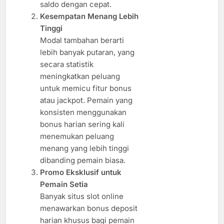
saldo dengan cepat.
Kesempatan Menang Lebih
Tinggi
Modal tambahan berarti
lebih banyak putaran, yang
secara statistik
meningkatkan peluang
untuk memicu fitur bonus
atau jackpot. Pemain yang
konsisten menggunakan
bonus harian sering kali
menemukan peluang
menang yang lebih tinggi
dibanding pemain biasa.
Promo Eksklusif untuk
Pemain Setia
Banyak situs slot online
menawarkan bonus deposit
harian khusus bagi pemain