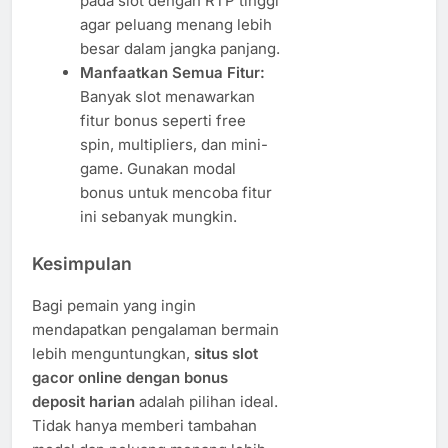
pada slot dengan RTP tinggi
agar peluang menang lebih
besar dalam jangka panjang.
Manfaatkan Semua Fitur:
Banyak slot menawarkan
fitur bonus seperti free
spin, multipliers, dan mini-
game. Gunakan modal
bonus untuk mencoba fitur
ini sebanyak mungkin.
Kesimpulan
Bagi pemain yang ingin
mendapatkan pengalaman bermain
lebih menguntungkan,
situs slot
gacor online dengan bonus
deposit harian
adalah pilihan ideal.
Tidak hanya memberi tambahan