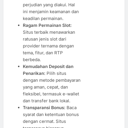
perjudian yang diakui. Hal
ini menjamin keamanan dan
keadilan permainan.
Ragam Permainan Slot:
Situs terbaik menawarkan
ratusan jenis slot dari
provider ternama dengan
tema, fitur, dan RTP
berbeda.
Kemudahan Deposit dan
Penarikan:
Pilih situs
dengan metode pembayaran
yang aman, cepat, dan
fleksibel, termasuk e-wallet
dan transfer bank lokal.
Transparansi Bonus:
Baca
syarat dan ketentuan bonus
dengan cermat. Situs