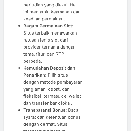
perjudian yang diakui. Hal
ini menjamin keamanan dan
keadilan permainan.
Ragam Permainan Slot:
Situs terbaik menawarkan
ratusan jenis slot dari
provider ternama dengan
tema, fitur, dan RTP
berbeda.
Kemudahan Deposit dan
Penarikan:
Pilih situs
dengan metode pembayaran
yang aman, cepat, dan
fleksibel, termasuk e-wallet
dan transfer bank lokal.
Transparansi Bonus:
Baca
syarat dan ketentuan bonus
dengan cermat. Situs