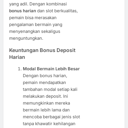
yang adil. Dengan kombinasi
bonus harian
dan slot berkualitas,
pemain bisa merasakan
pengalaman bermain yang
menyenangkan sekaligus
menguntungkan.
Keuntungan Bonus Deposit
Harian
Modal Bermain Lebih Besar
Dengan bonus harian,
pemain mendapatkan
tambahan modal setiap kali
melakukan deposit. Ini
memungkinkan mereka
bermain lebih lama dan
mencoba berbagai jenis slot
tanpa khawatir kehilangan