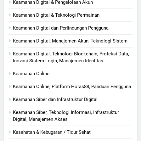
Keamanan Digital & Pengelolaan Akun
Keamanan Digital & Teknologi Permainan
Keamanan Digital dan Perlindungan Pengguna
Keamanan Digital, Manajemen Akun, Teknologi Sistem
Keamanan Digital, Teknologi Blockchain, Proteksi Data,
Inovasi Sistem Login, Manajemen Identitas
Keamanan Online
Keamanan Online, Platform Horas88, Panduan Pengguna
Keamanan Siber dan Infrastruktur Digital
Keamanan Siber, Teknologi Informasi, Infrastruktur
Digital, Manajemen Akses
Kesehatan & Kebugaran / Tidur Sehat