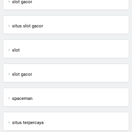
slot gacor
situs slot gacor
slot
slot gacor
spaceman
situs terpercaya