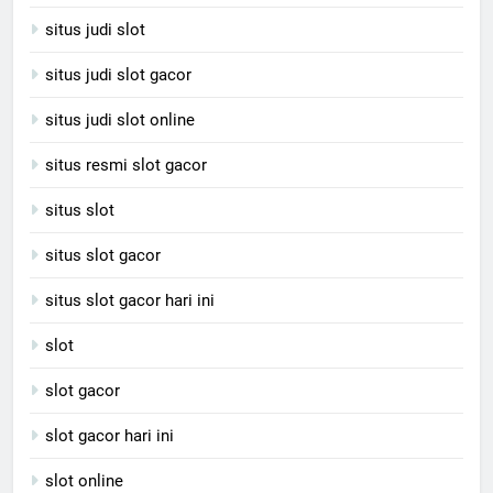
situs judi slot
situs judi slot gacor
situs judi slot online
situs resmi slot gacor
situs slot
situs slot gacor
situs slot gacor hari ini
slot
slot gacor
slot gacor hari ini
slot online