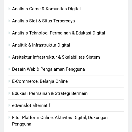
Analisis Game & Komunitas Digital
Analisis Slot & Situs Terpercaya
Analisis Teknologi Permainan & Edukasi Digital
Analitik & Infrastruktur Digital
Arsitektur Infrastruktur & Skalabilitas Sistem
Desain Web & Pengalaman Pengguna
E-Commerce, Belanja Online
Edukasi Permainan & Strategi Bermain
edwinslot alternatif
Fitur Platform Online, Aktivitas Digital, Dukungan
Pengguna