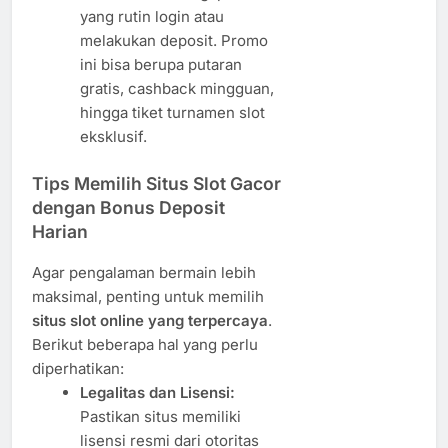
yang rutin login atau
melakukan deposit. Promo
ini bisa berupa putaran
gratis, cashback mingguan,
hingga tiket turnamen slot
eksklusif.
Tips Memilih Situs Slot Gacor
dengan Bonus Deposit
Harian
Agar pengalaman bermain lebih
maksimal, penting untuk memilih
situs slot online yang terpercaya
.
Berikut beberapa hal yang perlu
diperhatikan:
Legalitas dan Lisensi:
Pastikan situs memiliki
lisensi resmi dari otoritas