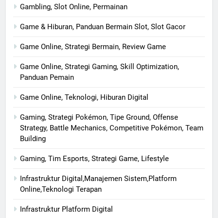
Gambling, Slot Online, Permainan
Game & Hiburan, Panduan Bermain Slot, Slot Gacor
Game Online, Strategi Bermain, Review Game
Game Online, Strategi Gaming, Skill Optimization,
Panduan Pemain
Game Online, Teknologi, Hiburan Digital
Gaming, Strategi Pokémon, Tipe Ground, Offense
Strategy, Battle Mechanics, Competitive Pokémon, Team
Building
Gaming, Tim Esports, Strategi Game, Lifestyle
Infrastruktur Digital,Manajemen Sistem,Platform
Online,Teknologi Terapan
Infrastruktur Platform Digital