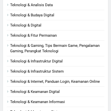
Teknologi & Analisis Data
Teknologi & Budaya Digital
Teknologi & Digital
Teknologi & Fitur Permainan
Teknologi & Gaming, Tips Bermain Game, Pengalaman
Gaming, Perangkat Teknologi
Teknologi & Infrastruktur Digital
Teknologi & Infrastruktur Sistem
Teknologi & Internet, Panduan Login, Keamanan Online
Teknologi & Keamanan Digital
Teknologi & Keamanan Informasi