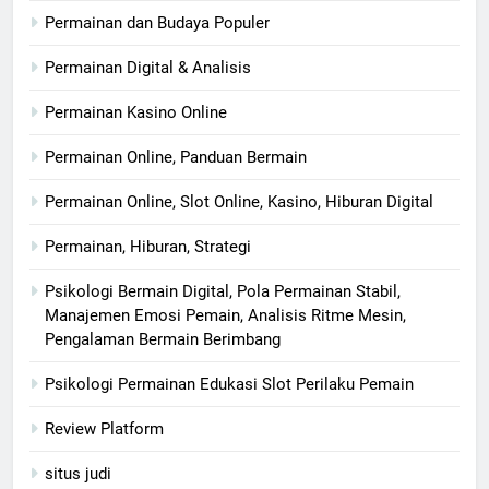
Permainan dan Budaya Populer
Permainan Digital & Analisis
Permainan Kasino Online
Permainan Online, Panduan Bermain
Permainan Online, Slot Online, Kasino, Hiburan Digital
Permainan, Hiburan, Strategi
Psikologi Bermain Digital, Pola Permainan Stabil,
Manajemen Emosi Pemain, Analisis Ritme Mesin,
Pengalaman Bermain Berimbang
Psikologi Permainan Edukasi Slot Perilaku Pemain
Review Platform
situs judi