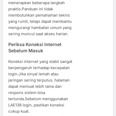
menerapkan beberapa langkah
praktis.Panduan ini tidak
membutuhkan pemahaman teknis
yang rumit, tetapi dapat membantu
mengurangi hambatan umum yang
sering muncul saat akses harian.
Periksa Koneksi Internet
Sebelum Masuk
Koneksi internet yang stabil sangat
berpengaruh terhadap kecepatan
login.Jika sinyal lemah atau
jaringan sering terputus, halaman
dapat memuat lebih lama dan
respons sistem bisa
tertunda.Sebelum menggunakan
LAE138 login, pastikan koneksi
cukup kuat.