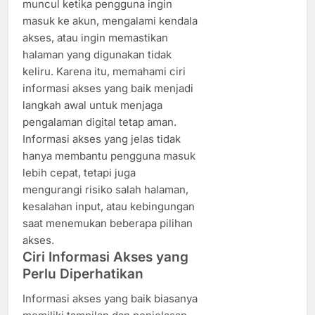
muncul ketika pengguna ingin
masuk ke akun, mengalami kendala
akses, atau ingin memastikan
halaman yang digunakan tidak
keliru. Karena itu, memahami ciri
informasi akses yang baik menjadi
langkah awal untuk menjaga
pengalaman digital tetap aman.
Informasi akses yang jelas tidak
hanya membantu pengguna masuk
lebih cepat, tetapi juga
mengurangi risiko salah halaman,
kesalahan input, atau kebingungan
saat menemukan beberapa pilihan
akses.
Ciri Informasi Akses yang
Perlu Diperhatikan
Informasi akses yang baik biasanya