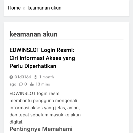
Home
keamanan akun
keamanan akun
EDWINSLOT Login Resmi:
Ciri Informasi Akses yang
Perlu Diperhatikan
01d316d
1 month
ago
0
13 mins
EDWINSLOT login resmi
membantu pengguna mengenali
informasi akses yang jelas, aman,
dan tepat sebelum masuk ke akun
digital.
Pentingnya Memahami