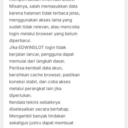
Misalnya, salah memasukkan data
karena halaman tidak terbaca jelas,
menggunakan akses lama yang
sudah tidak relevan, atau mencoba
login melalui browser yang belum
diperbarui.
Jika EDWINSLOT login tidak
berjalan lancar, pengguna dapat
memulai dari langkah dasar.
Periksa kembali data akun,
bersihkan cache browser, pastikan
koneksi stabil, dan coba akses
melalui perangkat lain jika
diperlukan.
Kendala teknis sebaiknya
diselesaikan secara bertahap.
Mengambil banyak tindakan
sekaligus justru dapat membuat