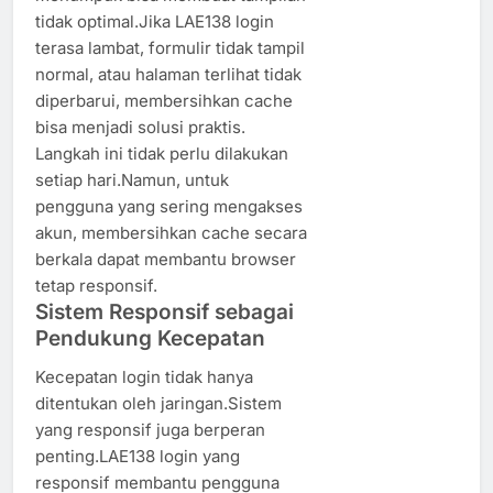
tidak optimal.Jika LAE138 login
terasa lambat, formulir tidak tampil
normal, atau halaman terlihat tidak
diperbarui, membersihkan cache
bisa menjadi solusi praktis.
Langkah ini tidak perlu dilakukan
setiap hari.Namun, untuk
pengguna yang sering mengakses
akun, membersihkan cache secara
berkala dapat membantu browser
tetap responsif.
Sistem Responsif sebagai
Pendukung Kecepatan
Kecepatan login tidak hanya
ditentukan oleh jaringan.Sistem
yang responsif juga berperan
penting.LAE138 login yang
responsif membantu pengguna