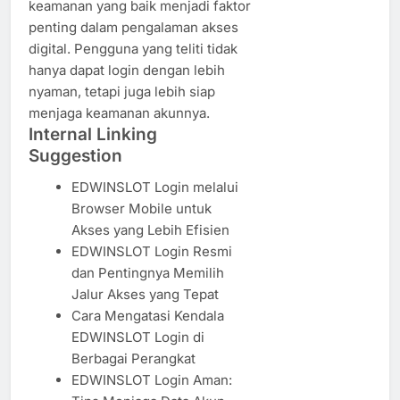
keamanan yang baik menjadi faktor
penting dalam pengalaman akses
digital. Pengguna yang teliti tidak
hanya dapat login dengan lebih
nyaman, tetapi juga lebih siap
menjaga keamanan akunnya.
Internal Linking
Suggestion
EDWINSLOT Login melalui
Browser Mobile untuk
Akses yang Lebih Efisien
EDWINSLOT Login Resmi
dan Pentingnya Memilih
Jalur Akses yang Tepat
Cara Mengatasi Kendala
EDWINSLOT Login di
Berbagai Perangkat
EDWINSLOT Login Aman: