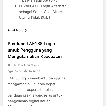
Tips Menjaga Data Akun
EDWINSLOT Login Alternatif
sebagai Solusi Saat Akses
Utama Tidak Stabil
Read More
Panduan LAE138 Login
untuk Pengguna yang
Mengutamakan Kecepatan
01d316d
3 months
ago
0
16 mins
LAE138 login membantu pengguna
mengakses akun lebih cepat,
aman, dan responsif melalui
panduan praktis yang jelas untuk
pengalaman digital harian.