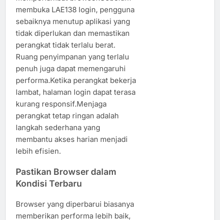
membuka LAE138 login, pengguna
sebaiknya menutup aplikasi yang
tidak diperlukan dan memastikan
perangkat tidak terlalu berat.
Ruang penyimpanan yang terlalu
penuh juga dapat memengaruhi
performa.Ketika perangkat bekerja
lambat, halaman login dapat terasa
kurang responsif.Menjaga
perangkat tetap ringan adalah
langkah sederhana yang
membantu akses harian menjadi
lebih efisien.
Pastikan Browser dalam
Kondisi Terbaru
Browser yang diperbarui biasanya
memberikan performa lebih baik,