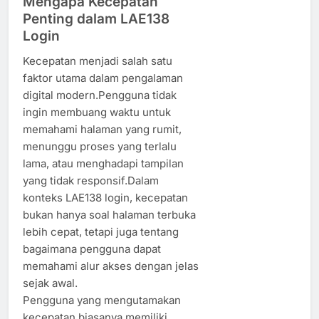
Mengapa Kecepatan
Penting dalam LAE138
Login
Kecepatan menjadi salah satu
faktor utama dalam pengalaman
digital modern.Pengguna tidak
ingin membuang waktu untuk
memahami halaman yang rumit,
menunggu proses yang terlalu
lama, atau menghadapi tampilan
yang tidak responsif.Dalam
konteks LAE138 login, kecepatan
bukan hanya soal halaman terbuka
lebih cepat, tetapi juga tentang
bagaimana pengguna dapat
memahami alur akses dengan jelas
sejak awal.
Pengguna yang mengutamakan
kecepatan biasanya memiliki