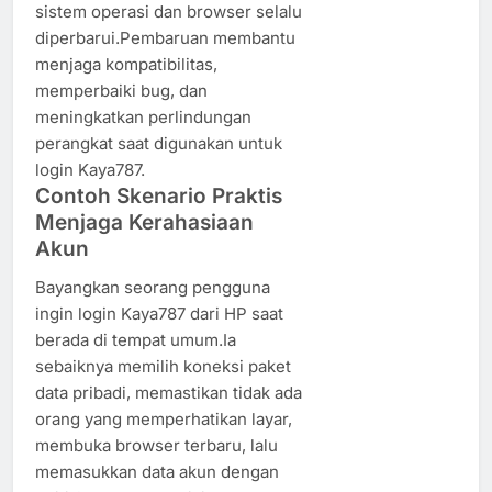
sistem operasi dan browser selalu
diperbarui.Pembaruan membantu
menjaga kompatibilitas,
memperbaiki bug, dan
meningkatkan perlindungan
perangkat saat digunakan untuk
login Kaya787.
Contoh Skenario Praktis
Menjaga Kerahasiaan
Akun
Bayangkan seorang pengguna
ingin login Kaya787 dari HP saat
berada di tempat umum.Ia
sebaiknya memilih koneksi paket
data pribadi, memastikan tidak ada
orang yang memperhatikan layar,
membuka browser terbaru, lalu
memasukkan data akun dengan