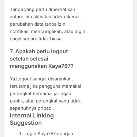
Tanda yang perlu diperhatikan
antara lain aktivitas tidak dikenal,
perubahan data tanpa izin,
notifikasi mencurigakan, atau login
gagal secara tidak biasa.
7. Apakah perlu logout
setelah selesai
menggunakan Kaya787?
Ya.Logout sangat disarankan,
terutama jika pengguna memakai
perangkat bersama, jaringan
publik, atau perangkat yang tidak
sepenuhnya pribadi.
Internal Linking
Suggestion
Login Kaya787 dengan