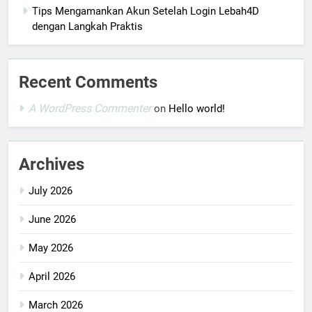
Tips Mengamankan Akun Setelah Login Lebah4D
dengan Langkah Praktis
Recent Comments
A WordPress Commenter
on
Hello world!
Archives
July 2026
June 2026
May 2026
April 2026
March 2026