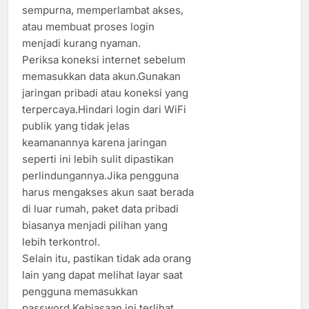
sempurna, memperlambat akses,
atau membuat proses login
menjadi kurang nyaman.
Periksa koneksi internet sebelum
memasukkan data akun.Gunakan
jaringan pribadi atau koneksi yang
terpercaya.Hindari login dari WiFi
publik yang tidak jelas
keamanannya karena jaringan
seperti ini lebih sulit dipastikan
perlindungannya.Jika pengguna
harus mengakses akun saat berada
di luar rumah, paket data pribadi
biasanya menjadi pilihan yang
lebih terkontrol.
Selain itu, pastikan tidak ada orang
lain yang dapat melihat layar saat
pengguna memasukkan
password.Kebiasaan ini terlihat