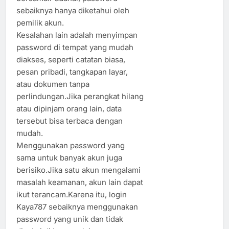
sebaiknya hanya diketahui oleh
pemilik akun.
Kesalahan lain adalah menyimpan
password di tempat yang mudah
diakses, seperti catatan biasa,
pesan pribadi, tangkapan layar,
atau dokumen tanpa
perlindungan.Jika perangkat hilang
atau dipinjam orang lain, data
tersebut bisa terbaca dengan
mudah.
Menggunakan password yang
sama untuk banyak akun juga
berisiko.Jika satu akun mengalami
masalah keamanan, akun lain dapat
ikut terancam.Karena itu, login
Kaya787 sebaiknya menggunakan
password yang unik dan tidak