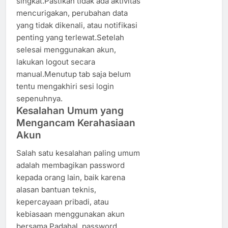
singkat.Pastikan tidak ada aktivitas
mencurigakan, perubahan data
yang tidak dikenali, atau notifikasi
penting yang terlewat.Setelah
selesai menggunakan akun,
lakukan logout secara
manual.Menutup tab saja belum
tentu mengakhiri sesi login
sepenuhnya.
Kesalahan Umum yang
Mengancam Kerahasiaan
Akun
Salah satu kesalahan paling umum
adalah membagikan password
kepada orang lain, baik karena
alasan bantuan teknis,
kepercayaan pribadi, atau
kebiasaan menggunakan akun
bersama.Padahal, password