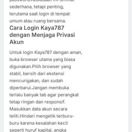
sederhana, tetapi penting,
terutama saat login di tempat
umum atau ruang bersama.
Cara Login Kaya787
dengan Menjaga Privasi
Akun
Untuk login Kaya787 dengan aman,
buka browser utama yang biasa
digunakan.Pilih browser yang
stabil, bersih dari ekstensi
mencurigakan, dan sudah
diperbarui.Jangan membuka
terlalu banyak tab agar perangkat
tetap ringan dan responsif.
Masukkan data akun secara
teliti.Hindari mengetik terburu-
buru karena kesalahan kecil
seperti huruf kapital, angka