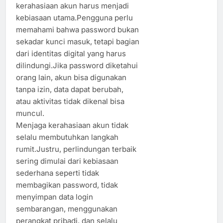
kerahasiaan akun harus menjadi
kebiasaan utama.Pengguna perlu
memahami bahwa password bukan
sekadar kunci masuk, tetapi bagian
dari identitas digital yang harus
dilindungi.Jika password diketahui
orang lain, akun bisa digunakan
tanpa izin, data dapat berubah,
atau aktivitas tidak dikenal bisa
muncul.
Menjaga kerahasiaan akun tidak
selalu membutuhkan langkah
rumit.Justru, perlindungan terbaik
sering dimulai dari kebiasaan
sederhana seperti tidak
membagikan password, tidak
menyimpan data login
sembarangan, menggunakan
perangkat pribadi, dan selalu