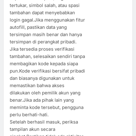
tertukar, simbol salah, atau spasi
tambahan dapat menyebabkan
login gagal.Jika menggunakan fitur
autofill, pastikan data yang
tersimpan masih benar dan hanya
tersimpan di perangkat pribadi.
Jika tersedia proses verifikasi
tambahan, selesaikan sendiri tanpa
membagikan kode kepada siapa
pun.Kode verifikasi bersifat pribadi
dan biasanya digunakan untuk
memastikan bahwa akses
dilakukan oleh pemilik akun yang
benar.Jika ada pihak lain yang
meminta kode tersebut, pengguna
perlu berhati-hati.
Setelah berhasil masuk, periksa
tampilan akun secara