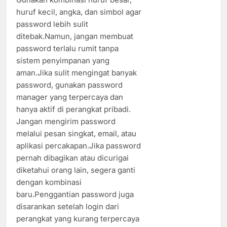
huruf kecil, angka, dan simbol agar
password lebih sulit
ditebak.Namun, jangan membuat
password terlalu rumit tanpa
sistem penyimpanan yang
aman.Jika sulit mengingat banyak
password, gunakan password
manager yang terpercaya dan
hanya aktif di perangkat pribadi.
Jangan mengirim password
melalui pesan singkat, email, atau
aplikasi percakapan.Jika password
pernah dibagikan atau dicurigai
diketahui orang lain, segera ganti
dengan kombinasi
baru.Penggantian password juga
disarankan setelah login dari
perangkat yang kurang terpercaya