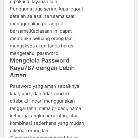
dipakai di layanan lain.
Pengguna juga sering lupa logout
setelah selesai, terutama saat
menggunakan perangkat
bersama.Kebiasaan ini dapat
membuka peluang orang lain
mengakses akun tanpa harus
mengetahui password.
Mengelola Password
Kaya787 dengan Lebih
Aman
Password yang aman sebaiknya
kuat, unik, dan tidak mudah
ditebak.Hindari menggunakan
tanggal lahir, nama pribadi, nama
keluarga, angka berurutan, atau
kombinasi sederhana yang mudah
dikenali orang lain.
Gunakan kombinasi huruf besar,