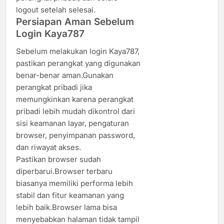
logout setelah selesai.
Persiapan Aman Sebelum
Login Kaya787
Sebelum melakukan login Kaya787,
pastikan perangkat yang digunakan
benar-benar aman.Gunakan
perangkat pribadi jika
memungkinkan karena perangkat
pribadi lebih mudah dikontrol dari
sisi keamanan layar, pengaturan
browser, penyimpanan password,
dan riwayat akses.
Pastikan browser sudah
diperbarui.Browser terbaru
biasanya memiliki performa lebih
stabil dan fitur keamanan yang
lebih baik.Browser lama bisa
menyebabkan halaman tidak tampil