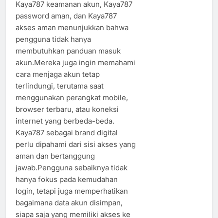
Kaya787 keamanan akun, Kaya787
password aman, dan Kaya787
akses aman menunjukkan bahwa
pengguna tidak hanya
membutuhkan panduan masuk
akun.Mereka juga ingin memahami
cara menjaga akun tetap
terlindungi, terutama saat
menggunakan perangkat mobile,
browser terbaru, atau koneksi
internet yang berbeda-beda.
Kaya787 sebagai brand digital
perlu dipahami dari sisi akses yang
aman dan bertanggung
jawab.Pengguna sebaiknya tidak
hanya fokus pada kemudahan
login, tetapi juga memperhatikan
bagaimana data akun disimpan,
siapa saja yang memiliki akses ke