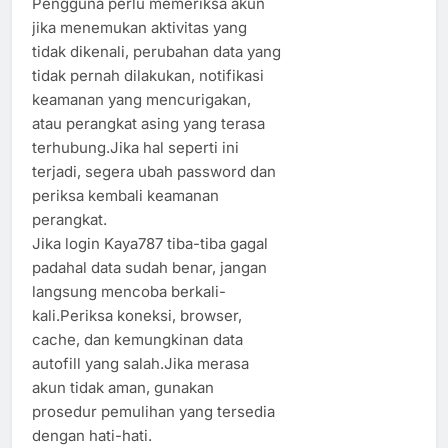
Pengguna perlu memeriksa akun
jika menemukan aktivitas yang
tidak dikenali, perubahan data yang
tidak pernah dilakukan, notifikasi
keamanan yang mencurigakan,
atau perangkat asing yang terasa
terhubung.Jika hal seperti ini
terjadi, segera ubah password dan
periksa kembali keamanan
perangkat.
Jika login Kaya787 tiba-tiba gagal
padahal data sudah benar, jangan
langsung mencoba berkali-
kali.Periksa koneksi, browser,
cache, dan kemungkinan data
autofill yang salah.Jika merasa
akun tidak aman, gunakan
prosedur pemulihan yang tersedia
dengan hati-hati.