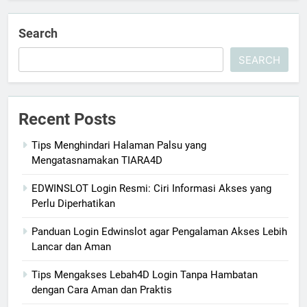
Search
SEARCH
Recent Posts
Tips Menghindari Halaman Palsu yang
Mengatasnamakan TIARA4D
EDWINSLOT Login Resmi: Ciri Informasi Akses yang
Perlu Diperhatikan
Panduan Login Edwinslot agar Pengalaman Akses Lebih
Lancar dan Aman
Tips Mengakses Lebah4D Login Tanpa Hambatan
dengan Cara Aman dan Praktis