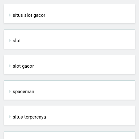
situs slot gacor
slot
slot gacor
spaceman
situs terpercaya