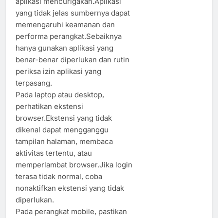
aplikasi mencurigakan.Aplikasi
yang tidak jelas sumbernya dapat
memengaruhi keamanan dan
performa perangkat.Sebaiknya
hanya gunakan aplikasi yang
benar-benar diperlukan dan rutin
periksa izin aplikasi yang
terpasang.
Pada laptop atau desktop,
perhatikan ekstensi
browser.Ekstensi yang tidak
dikenal dapat mengganggu
tampilan halaman, membaca
aktivitas tertentu, atau
memperlambat browser.Jika login
terasa tidak normal, coba
nonaktifkan ekstensi yang tidak
diperlukan.
Pada perangkat mobile, pastikan