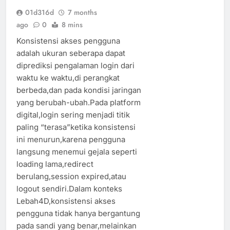
01d316d
7 months
ago
0
8 mins
Konsistensi akses pengguna
adalah ukuran seberapa dapat
diprediksi pengalaman login dari
waktu ke waktu,di perangkat
berbeda,dan pada kondisi jaringan
yang berubah-ubah.Pada platform
digital,login sering menjadi titik
paling “terasa”ketika konsistensi
ini menurun,karena pengguna
langsung menemui gejala seperti
loading lama,redirect
berulang,session expired,atau
logout sendiri.Dalam konteks
Lebah4D,konsistensi akses
pengguna tidak hanya bergantung
pada sandi yang benar,melainkan