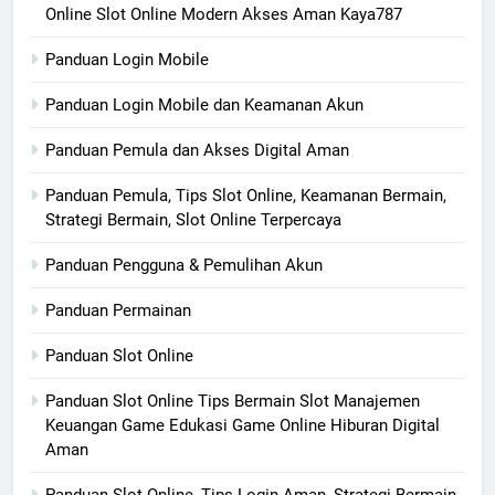
Online Slot Online Modern Akses Aman Kaya787
Panduan Login Mobile
Panduan Login Mobile dan Keamanan Akun
Panduan Pemula dan Akses Digital Aman
Panduan Pemula, Tips Slot Online, Keamanan Bermain,
Strategi Bermain, Slot Online Terpercaya
Panduan Pengguna & Pemulihan Akun
Panduan Permainan
Panduan Slot Online
Panduan Slot Online Tips Bermain Slot Manajemen
Keuangan Game Edukasi Game Online Hiburan Digital
Aman