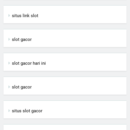
situs link slot
slot gacor
slot gacor hari ini
slot gacor
situs slot gacor