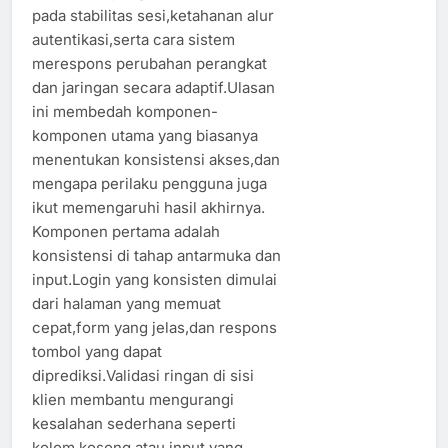
pada stabilitas sesi,ketahanan alur
autentikasi,serta cara sistem
merespons perubahan perangkat
dan jaringan secara adaptif.Ulasan
ini membedah komponen-
komponen utama yang biasanya
menentukan konsistensi akses,dan
mengapa perilaku pengguna juga
ikut memengaruhi hasil akhirnya.
Komponen pertama adalah
konsistensi di tahap antarmuka dan
input.Login yang konsisten dimulai
dari halaman yang memuat
cepat,form yang jelas,dan respons
tombol yang dapat
diprediksi.Validasi ringan di sisi
klien membantu mengurangi
kesalahan sederhana seperti
kolom kosong atau input yang