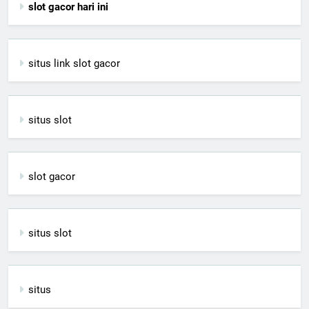
slot gacor hari ini
situs link slot gacor
situs slot
slot gacor
situs slot
situs